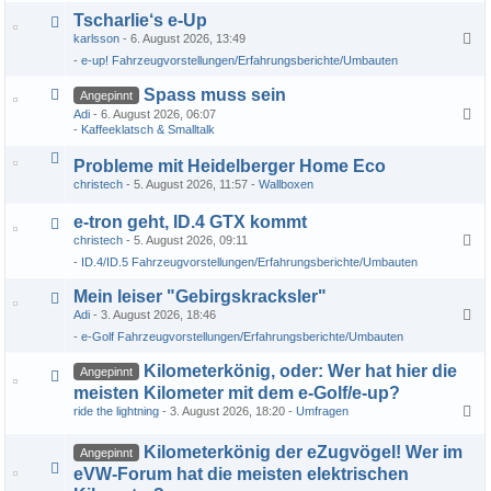
Tscharlie‘s e-Up
karlsson
6. August 2026, 13:49
1
2
3
…
13
e-up! Fahrzeugvorstellungen/Erfahrungsberichte/Umbauten
Spass muss sein
Angepinnt
Adi
6. August 2026, 06:07
1
2
3
…
95
Kaffeeklatsch & Smalltalk
Probleme mit Heidelberger Home Eco
christech
5. August 2026, 11:57
Wallboxen
e-tron geht, ID.4 GTX kommt
christech
5. August 2026, 09:11
1
2
ID.4/ID.5 Fahrzeugvorstellungen/Erfahrungsberichte/Umbauten
Mein leiser "Gebirgskracksler"
Adi
3. August 2026, 18:46
1
2
3
…
9
e-Golf Fahrzeugvorstellungen/Erfahrungsberichte/Umbauten
Kilometerkönig, oder: Wer hat hier die
Angepinnt
meisten Kilometer mit dem e-Golf/e-up?
ride the lightning
3. August 2026, 18:20
Umfragen
1
2
3
…
157
Kilometerkönig der eZugvögel! Wer im
Angepinnt
eVW-Forum hat die meisten elektrischen