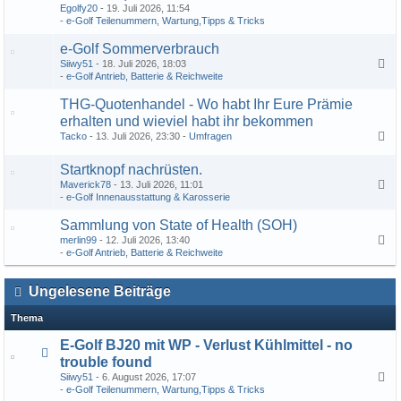
Egolfy20
19. Juli 2026, 11:54
e-Golf Teilenummern, Wartung,Tipps & Tricks
e-Golf Sommerverbrauch
Siiwy51
18. Juli 2026, 18:03
1
2
3
e-Golf Antrieb, Batterie & Reichweite
THG-Quotenhandel - Wo habt Ihr Eure Prämie
erhalten und wieviel habt ihr bekommen
Tacko
13. Juli 2026, 23:30
Umfragen
1
2
3
…
9
Startknopf nachrüsten.
Maverick78
13. Juli 2026, 11:01
e-Golf Innenausstattung & Karosserie
Sammlung von State of Health (SOH)
merlin99
12. Juli 2026, 13:40
1
2
3
e-Golf Antrieb, Batterie & Reichweite
Ungelesene Beiträge
Thema
E-Golf BJ20 mit WP - Verlust Kühlmittel - no
trouble found
Siiwy51
6. August 2026, 17:07
1
2
e-Golf Teilenummern, Wartung,Tipps & Tricks