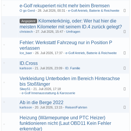
e-Golf rekuperiert nicht mehr beim Bremsen
O go Gerd
28. Juli 2026, 00:31
e-Golf Antrieb, Batterie & Reichweite
Kilometerkönig, oder: Wer hat hier die
Angepinnt
meisten Kilometer mit seinem ID.4 zurück gelegt?
christech
27. Juli 2026, 15:47
Umfragen
1
2
3
Fehler: Werkstatt! Fahrzeug nur in Position P
verlassen
Ice_baer
26. Juli 2026, 17:37
e-Golf Antrieb, Batterie & Reichweite
ID.Cross
karlsson
21. Juli 2026, 23:09
ID. Familie
Verkleidung Unterboden im Bereich Hinterachse
bis Stoßfänger
Siiwy51
21. Juli 2026, 17:18
1
2
3
e-Golf Innenausstattung & Karosserie
Ab in die Berge 2022
karlsson
20. Juli 2026, 13:15
Reisen/Fahrten
Heizung (Wärmepumpe und PTC Heizer)
funktionieren nicht (Laut OBD11 Kein Fehler
erkennbar)