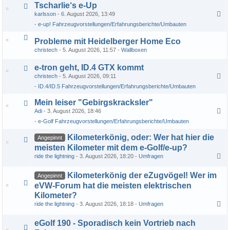
Tscharlie‘s e-Up
karlsson
6. August 2026, 13:49
1
2
3
…
13
e-up! Fahrzeugvorstellungen/Erfahrungsberichte/Umbauten
Probleme mit Heidelberger Home Eco
christech
5. August 2026, 11:57
Wallboxen
e-tron geht, ID.4 GTX kommt
christech
5. August 2026, 09:11
1
2
ID.4/ID.5 Fahrzeugvorstellungen/Erfahrungsberichte/Umbauten
Mein leiser "Gebirgskracksler"
Adi
3. August 2026, 18:46
1
2
3
…
9
e-Golf Fahrzeugvorstellungen/Erfahrungsberichte/Umbauten
Kilometerkönig, oder: Wer hat hier die
Angepinnt
meisten Kilometer mit dem e-Golf/e-up?
ride the lightning
3. August 2026, 18:20
Umfragen
1
2
3
…
157
Kilometerkönig der eZugvögel! Wer im
Angepinnt
eVW-Forum hat die meisten elektrischen
Kilometer?
ride the lightning
3. August 2026, 18:18
Umfragen
1
2
3
…
16
eGolf 190 - Sporadisch kein Vortrieb nach