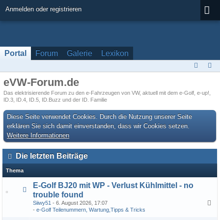
Anmelden oder registrieren
Portal
Forum
Galerie
Lexikon
eVW-Forum.de
Das elektrisierende Forum zu den e-Fahrzeugen von VW, aktuell mit dem e-Golf, e-up!,
ID.3, ID.4, ID.5, ID.Buzz und der ID. Familie
Diese Seite verwendet Cookies. Durch die Nutzung unserer Seite
erklären Sie sich damit einverstanden, dass wir Cookies setzen.
Weitere Informationen
Die letzten Beiträge
Thema
E-Golf BJ20 mit WP - Verlust Kühlmittel - no
trouble found
Siiwy51
6. August 2026, 17:07
1
2
e-Golf Teilenummern, Wartung,Tipps & Tricks