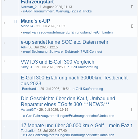
Fahrzeugstart
Norman_2
1. August 2026, 11:13
1
2
e-Golf Teilenummern, Wartung,Tipps & Tricks
Mane's e-UP
ManeT4
31. Juli 2026, 11:33
1
2
3
4
5
e-up! Fahrzeugvorstellungen/Erfahrungsberichte/Umbauten
e-up sendet keine SOC etc. Daten mehr
Adi
30. Juli 2026, 12:15
e-up! Bedienung, Software, Elektronik ? WE Connect
VW ID3 und E-Golf 300 Vergleich
Siiwy51
29. Juli 2026, 19:59
e-Golf Kaufberatung
E-Golf 300 Erfahrung nach 30000km. Testbericht
aus 2023.
-Bernhard-
29. Juli 2026, 19:54
e-Golf Kaufberatung
Die Geschichte über den Kauf, Umbau und
Reparatur eines EGolfs 300 ***NEWS***
VariantGT
29. Juli 2026, 19:19
1
2
3
…
7
e-Golf Fahrzeugvorstellungen/Erfahrungsberichte/Umbauten
17 Monate und über 30.000 km e-Golf – mein Fazit
Tscharlie
28. Juli 2026, 07:40
e-Golf Fahrzeugvorstellungen/Erfahrungsberichte/Umbauten