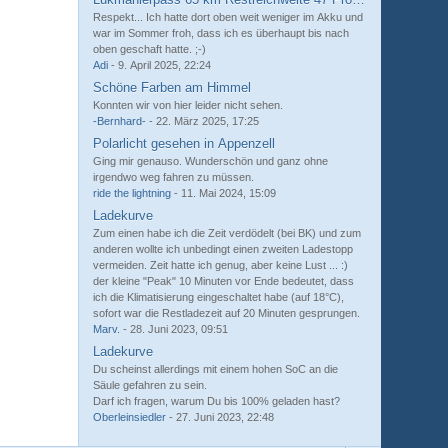
Respekt... Ich hatte dort oben weit weniger im Akku und
war im Sommer froh, dass ich es überhaupt bis nach
oben geschaft hatte. ;-)
Adi
-
9. April 2025, 22:24
Schöne Farben am Himmel
Konnten wir von hier leider nicht sehen.
-Bernhard-
-
22. März 2025, 17:25
Polarlicht gesehen in Appenzell
Ging mir genauso. Wunderschön und ganz ohne
irgendwo weg fahren zu müssen.
ride the lightning
-
11. Mai 2024, 15:09
Ladekurve
Zum einen habe ich die Zeit verdödelt (bei BK) und zum
anderen wollte ich unbedingt einen zweiten Ladestopp
vermeiden. Zeit hatte ich genug, aber keine Lust ... :)
der kleine "Peak" 10 Minuten vor Ende bedeutet, dass
ich die Klimatisierung eingeschaltet habe (auf 18°C),
sofort war die Restladezeit auf 20 Minuten gesprungen.
Marv.
-
28. Juni 2023, 09:51
Ladekurve
Du scheinst allerdings mit einem hohen SoC an die
Säule gefahren zu sein.
Darf ich fragen, warum Du bis 100% geladen hast?
Oberleinsiedler
-
27. Juni 2023, 22:48