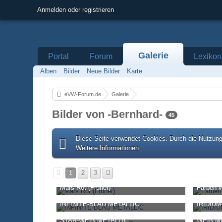
Anmelden oder registrieren
Galerie
Portal
Forum
Lexikon
Alben
Bilder
Neue Bilder
Karte
eVW-Forum.de
Galerie
Bilder von -Bernhard-
45
Diese Seite verwendet Cookies. Durch die Nutzung 
Weitere Informationen
1
2
3
Mars Rot (Früher)
Farben 
-Bernhard-
-
16. November 2019, 17:46
-Bernhard
INFINITE-BLAU METALLIC
IRIDIU
800
2
4
1.404
-Bernhard-
-
1. Oktober 2020, 09:44
-Bernhard
STAR-WEIß METALLIC
WEIß M
921
0
0
1.254