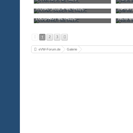
-Bernhard-
-
1. Oktober 2020, 09:44
-Bernhard
ICONIC-SILBER METALLIC
INFINI
1.014
0
0
941
-Bernhard-
-
1. Oktober 2020, 10:24
-Bernhard
LUCID-ROT METALLIC
WEIß M
1.044
0
2
1.132
-Bernhard-
-
1. Oktober 2020, 10:24
-Bernhard
2.092
0
0
1.189
1
2
3
eVW-Forum.de
Galerie