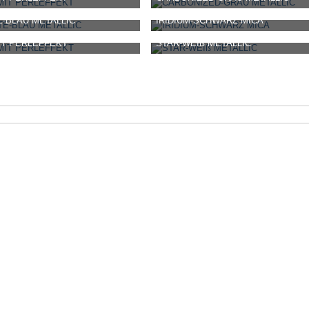
-
-
1. Oktober 2020, 09:44
-Bernhard-
-
1. Oktober 2020, 10:24
TE-BLAU METALLIC
IRIDIUM-SCHWARZ MICA
0
0
1.106
0
0
-
-
1. Oktober 2020, 10:24
-Bernhard-
-
1. Oktober 2020, 10:24
IT PERLEFFEKT
STAR-WEIß METALLIC
0
2
1.715
0
0
-
-
1. Oktober 2020, 10:24
-Bernhard-
-
1. Oktober 2020, 10:24
0
0
1.274
0
0