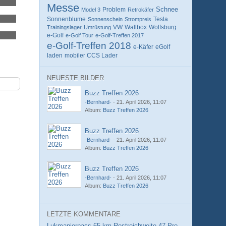
Messe
Schnee
Problem
Model 3
Retrokäfer
Tesla
Sonnenblume
Sonnenschein
Strompreis
Wolfsburg
Trainingslager
Umrüstung
VW
Wallbox
e-Golf
e-Golf Tour
e-Golf-Treffen 2017
e-Golf-Treffen 2018
eGolf
e-Käfer
laden
mobiler CCS Lader
NEUESTE BILDER
Buzz Treffen 2026
-Bernhard-
-
21. April 2026, 11:07
Album:
Buzz Treffen 2026
Buzz Treffen 2026
-Bernhard-
-
21. April 2026, 11:07
Album:
Buzz Treffen 2026
Buzz Treffen 2026
-Bernhard-
-
21. April 2026, 11:07
Album:
Buzz Treffen 2026
LETZTE KOMMENTARE
Lukmanierpass 65 km Restreichweite 47 Prozent ich hoffe ich