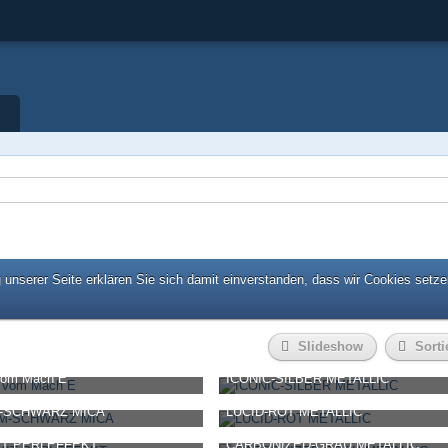
unserer Seite erklären Sie sich damit einverstanden, dass wir Cookies setze
Slideshow
Sorti
vom Mach E
ICONIC-SILBER METALLIC
-
-
1. Oktober 2020, 09:44
-Bernhard-
-
1. Oktober 2020, 09:44
M-SCHWARZ MICA
LUCID-ROT METALLIC
0
0
567
0
0
-
-
1. Oktober 2020, 09:44
-Bernhard-
-
1. Oktober 2020, 09:44
IT PERLEFFEKT
CARBONIZED-GRAU METALLIC
0
0
479
0
0