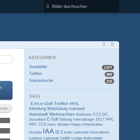
KATEGORIEN
Userbilder
1.877
Treffen
889
Stammtische
215
n.
TAGS
4.Int.e-Golf-Treffen
ARAL
eren
Abholung Wolsfsburg
Autostadt
Autostadt Weihnachten
CCS
DC
Bodensee
E Golf
HPC
Düsseldorf
Erlkönig
Fahrradträger
2017
HPC CCS
Hann. Münden
Hegau
Hohenkrähen
IAA
ID.3
Hyundai
Ionity Ladesäule
Kona electric
Leder
Ladebox
Ladesäule
Lustige Wolkenbilder