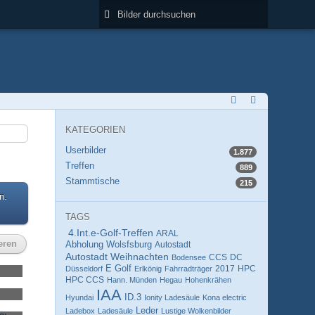
KATEGORIEN
Userbilder
1.877
Treffen
889
Stammtische
215
n.
TAGS
4.Int.e-Golf-Treffen
ARAL
eren
Abholung Wolsfsburg
Autostadt
Autostadt Weihnachten
CCS
DC
Bodensee
E Golf
HPC
Düsseldorf
Erlkönig
Fahrradträger
2017
HPC CCS
Hann. Münden
Hegau
Hohenkrähen
IAA
ID.3
Hyundai
Ionity Ladesäule
Kona electric
Leder
Ladebox
Ladesäule
Lustige Wolkenbilder