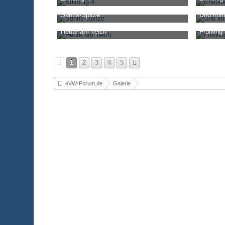
Mimikri
-
31. Juli 2020, 18:15
Mimikri
-
3
Säntis-Spitze
Und imm
2.232
0
2
2.244
Mimikri
-
4. September 2019, 13:08
Mimikri
-
2
Heute am Teich
Frühling 
3.006
0
5
2.572
Mimikri
-
24. Juli 2019, 04:44
Mimikri
-
4
2.600
1
3
2.324
1
2
3
4
5
eVW-Forum.de
Galerie