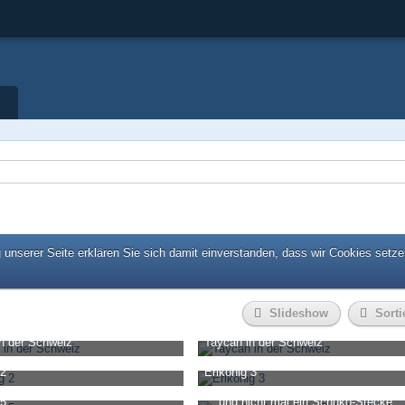
unserer Seite erklären Sie sich damit einverstanden, dass wir Cookies setze
Slideshow
Sorti
n der Schweiz
Taycan in der Schweiz
3. August 2020, 08:37
Mimikri
-
13. August 2020, 08:37
 2
Erlkönig 3
0
6
2.432
2
5
1. Juli 2020, 18:15
Mimikri
-
31. Juli 2020, 18:15
 5
... und nicht mal ein Schuko-Stecker?!
5
3
2.289
2
4