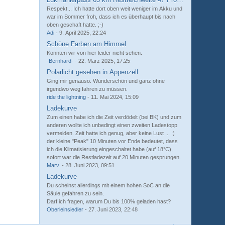
Respekt... Ich hatte dort oben weit weniger im Akku und
war im Sommer froh, dass ich es überhaupt bis nach
oben geschaft hatte. ;-)
Adi
-
9. April 2025, 22:24
Schöne Farben am Himmel
Konnten wir von hier leider nicht sehen.
-Bernhard-
-
22. März 2025, 17:25
Polarlicht gesehen in Appenzell
Ging mir genauso. Wunderschön und ganz ohne
irgendwo weg fahren zu müssen.
ride the lightning
-
11. Mai 2024, 15:09
Ladekurve
Zum einen habe ich die Zeit verdödelt (bei BK) und zum
anderen wollte ich unbedingt einen zweiten Ladestopp
vermeiden. Zeit hatte ich genug, aber keine Lust ... :)
der kleine "Peak" 10 Minuten vor Ende bedeutet, dass
ich die Klimatisierung eingeschaltet habe (auf 18°C),
sofort war die Restladezeit auf 20 Minuten gesprungen.
Marv.
-
28. Juni 2023, 09:51
Ladekurve
Du scheinst allerdings mit einem hohen SoC an die
Säule gefahren zu sein.
Darf ich fragen, warum Du bis 100% geladen hast?
Oberleinsiedler
-
27. Juni 2023, 22:48