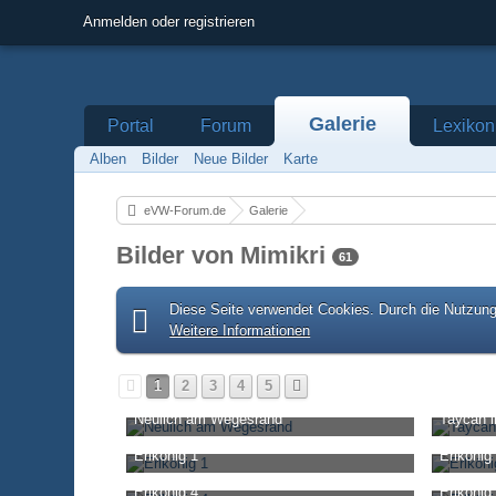
Anmelden oder registrieren
Galerie
Portal
Forum
Lexikon
Alben
Bilder
Neue Bilder
Karte
eVW-Forum.de
Galerie
Bilder von Mimikri
61
Diese Seite verwendet Cookies. Durch die Nutzung 
Weitere Informationen
1
2
3
4
5
Neulich am Wegesrand
Taycan i
Mimikri
-
10. November 2020, 16:46
Mimikri
-
1
Erlkönig 1
Erlkönig
2.735
3
5
2.281
Mimikri
-
31. Juli 2020, 18:15
Mimikri
-
3
Erlkönig 4
Erlkönig
1.721
2
3
2.616