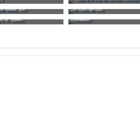
1. Juli 2020, 18:15
Mimikri
-
26. Januar 2020, 17:00
er wieder See
Der Zahn der Zeit
0
3
2.366
2
4
4. Juli 2019, 04:52
Mimikri
-
24. Juli 2019, 04:49
in St. Gallen
Düsseldorf
0
2
2.500
2
2
. April 2019, 17:03
Mimikri
-
4. April 2019, 16:59
0
5
2.562
0
4