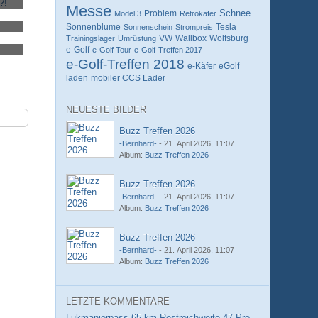
Messe
Schnee
Problem
Model 3
Retrokäfer
Tesla
Sonnenblume
Sonnenschein
Strompreis
Wolfsburg
Trainingslager
Umrüstung
VW
Wallbox
e-Golf
e-Golf Tour
e-Golf-Treffen 2017
e-Golf-Treffen 2018
eGolf
e-Käfer
laden
mobiler CCS Lader
NEUESTE BILDER
Buzz Treffen 2026
-Bernhard-
-
21. April 2026, 11:07
Album:
Buzz Treffen 2026
Buzz Treffen 2026
-Bernhard-
-
21. April 2026, 11:07
Album:
Buzz Treffen 2026
Buzz Treffen 2026
-Bernhard-
-
21. April 2026, 11:07
Album:
Buzz Treffen 2026
LETZTE KOMMENTARE
Lukmanierpass 65 km Restreichweite 47 Prozent ich hoffe ich