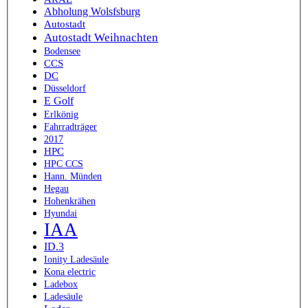
Abholung Wolsfsburg
Autostadt
Autostadt Weihnachten
Bodensee
CCS
DC
Düsseldorf
E Golf
Erlkönig
Fahrradträger
2017
HPC
HPC CCS
Hann. Münden
Hegau
Hohenkrähen
Hyundai
IAA
ID.3
Ionity Ladesäule
Kona electric
Ladebox
Ladesäule