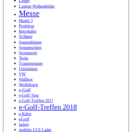
Leder
Lustige Wolkenbilder
Messe
Model 3
Problem
Retrokäfer
Schnee
Sonnenblume
Sonnenschein
Strompreis
Tesla
Trainingslager
Umrüstung
VW
Wallbox
Wolfsburg
e-Golf
e-Golf Tour
e-Golf-Treffen 2017
e-Golf-Treffen 2018
e-Käfer
eGolf
laden
mobiler CCS Lader