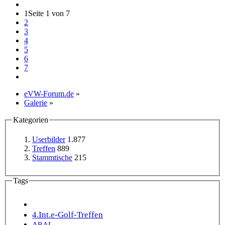
1
Seite 1 von 7
2
3
4
5
6
7
eVW-Forum.de
»
Galerie
»
Kategorien
Userbilder
1.877
Treffen
889
Stammtische
215
Tags
4.Int.e-Golf-Treffen
ARAL