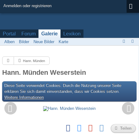
Anmelden oder registrieren
Portal
Forum
Galerie
Lexikon
Alben
Bilder
Neue Bilder
Karte
Hann. Münden
Hann. Münden Weserstein
Diese Seite verwendet Cookies. Durch die Nutzung unserer Seite
erklären Sie sich damit einverstanden, dass wir Cookies setzen.
Weitere Informationen
Teilen