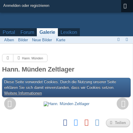
Anmelden oder registrieren
Portal
Forum
Galerie
Lexikon
Alben
Bilder
Neue Bilder
Karte
Hann. Münden
Hann. Münden Zeltlager
Diese Seite verwendet Cookies. Durch die Nutzung unserer Seite
erklären Sie sich damit einverstanden, dass wir Cookies setzen.
Weitere Informationen
Teilen