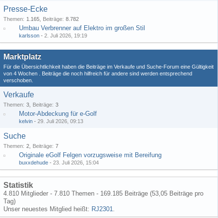
Presse-Ecke
Themen
1.165
Beiträge
8.782
Umbau Verbrenner auf Elektro im großen Stil
karlsson
-
2. Juli 2026, 19:19
Marktplatz
Für die Übersichtlichkeit haben die Beiträge im Verkaufe und Suche-Forum eine Gültigkeit
von 4 Wochen . Beiträge die noch hilfreich für andere sind werden entsprechend
verschoben.
Verkaufe
Themen
3
Beiträge
3
Motor-Abdeckung für e-Golf
kelvin
-
29. Juli 2026, 09:13
Suche
Themen
2
Beiträge
7
Originale eGolf Felgen vorzugsweise mit Bereifung
buxxdehude
-
23. Juli 2026, 15:04
Statistik
4.810 Mitglieder - 7.810 Themen - 169.185 Beiträge (53,05 Beiträge pro
Tag)
Unser neuestes Mitglied heißt:
RJ2301
.