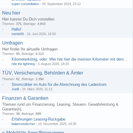
super-constellation
-
29. September 2024, 23:12
Neu hier
Hier kannst Du Dich vorstellen
Themen
375
Beiträge
4.843
Hallo!
merlin99
-
16. Juni 2026, 18:50
Umfragen
Hier findet Ihr aktuelle Umfragen
Themen
95
Beiträge
6.313
Kilometerkönig, oder: Wer hat hier die meisten Kilometer mit dem e-Golf/e-up?
ride the lightning
-
3. August 2026, 18:20
TÜV, Versicherung, Behörden & Ämter
Themen
62
Beiträge
2.390
Stromzähler im Auto für die Abrechnung des Ladestrom
JoeB
-
24. März 2026, 11:13
Finanzen & Garantien
Themen rund um Finanzierung, Leasing, Steuern, Gewährleistung &
Garantie(n).
Themen
38
Beiträge
899
Erfahrungen Leasing-Rückgabe
balanceistischer
-
10. November 2025, 18:35
e-Mobilitäts Apps/Programme