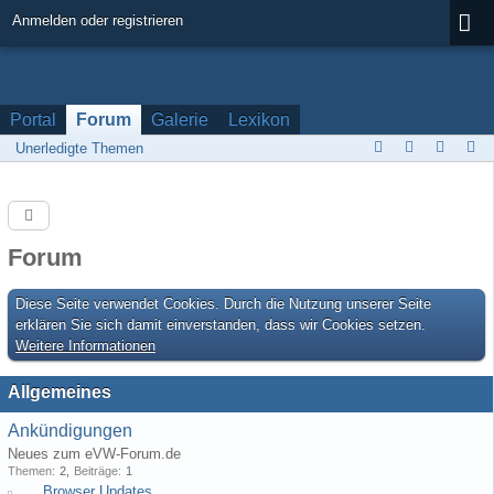
Anmelden oder registrieren
Portal
Forum
Galerie
Lexikon
Unerledigte Themen
Forum
Diese Seite verwendet Cookies. Durch die Nutzung unserer Seite
erklären Sie sich damit einverstanden, dass wir Cookies setzen.
Weitere Informationen
Allgemeines
Ankündigungen
Neues zum eVW-Forum.de
Themen
2
Beiträge
1
Browser Updates