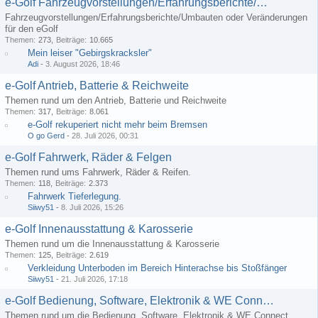
e-Golf Fahrzeugvorstellungen/Erfahrungsberichte/Umbauten
Fahrzeugvorstellungen/Erfahrungsberichte/Umbauten oder Veränderungen
für den eGolf
Themen
273
Beiträge
10.665
Mein leiser "Gebirgskracksler"
Adi
-
3. August 2026, 18:46
e-Golf Antrieb, Batterie & Reichweite
Themen rund um den Antrieb, Batterie und Reichweite
Themen
317
Beiträge
8.061
e-Golf rekuperiert nicht mehr beim Bremsen
O go Gerd
-
28. Juli 2026, 00:31
e-Golf Fahrwerk, Räder & Felgen
Themen rund ums Fahrwerk, Räder & Reifen.
Themen
118
Beiträge
2.373
Fahrwerk Tieferlegung.
Siiwy51
-
8. Juli 2026, 15:26
e-Golf Innenausstattung & Karosserie
Themen rund um die Innenausstattung & Karosserie
Themen
125
Beiträge
2.619
Verkleidung Unterboden im Bereich Hinterachse bis Stoßfänger
Siiwy51
-
21. Juli 2026, 17:18
e-Golf Bedienung, Software, Elektronik & WE Connect
Themen rund um die Bedienung, Software, Elektronik & WE Connect