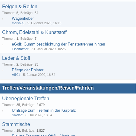
Felgen & Reifen
Themen
5
Beiträge
64
Wagenheber
merlin99
-
5. Oktober 2025, 16:15
Chrom, Edelstahl & Kunststoff
Themen
1
Beiträge
7
eGolf: Gummibeschichtung der Fenstertrenner hinten
Flachatmer
-
31. Januar 2020, 10:26
Leder & Stoff
Themen
2
Beiträge
23
Pflege der Polster
Al101
-
5. Januar 2020, 16:54
Treffen/Veranstaltungen/Reisen/Fahrten
Überregionale Treffen
Themen
85
Beiträge
2.679
Umfrage zum Treffen in der Kurpfalz
SoWatt
-
8. Juli 2026, 13:54
Stammtische
Themen
19
Beiträge
1.827