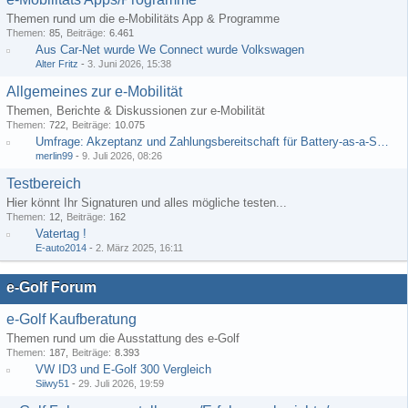
Themen rund um die e-Mobilitäts App & Programme
Themen
85
Beiträge
6.461
Aus Car-Net wurde We Connect wurde Volkswagen
Alter Fritz
-
3. Juni 2026, 15:38
Allgemeines zur e-Mobilität
Themen, Berichte & Diskussionen zur e-Mobilität
Themen
722
Beiträge
10.075
Umfrage: Akzeptanz und Zahlungsbereitschaft für Battery-as-a-Service im Kontext von Multi-Life-Batterien
merlin99
-
9. Juli 2026, 08:26
Testbereich
Hier könnt Ihr Signaturen und alles mögliche testen...
Themen
12
Beiträge
162
Vatertag !
E-auto2014
-
2. März 2025, 16:11
e-Golf Forum
e-Golf Kaufberatung
Themen rund um die Ausstattung des e-Golf
Themen
187
Beiträge
8.393
VW ID3 und E-Golf 300 Vergleich
Siiwy51
-
29. Juli 2026, 19:59