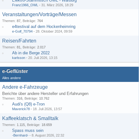
Elektro-Stammtisch OWL - Warburg
Franz1966_OWL
-
31. März 2026, 18:29
Veranstaltungen/Vorträge/Messen
Themen
87
Beiträge
764
e4testival auf dem Hockenheimring
e-Golf_70794
-
28. Oktober 2024, 09:59
Reisen/Fahrten
Themen
81
Beiträge
2.017
Ab in die Berge 2022
karlsson
-
20. Juli 2026, 13:15
e-Geflüster
Alles andere
Andere e-Fahrzeuge
Berichte über andere Hersteller und Erfahrungen
Themen
316
Beiträge
10.762
Audi's (Q8) e-Tron
Maverick78
-
18. Juli 2026, 13:57
Kaffeeklatsch & Smalltalk
Themen
1.115
Beiträge
18.659
Spass muss sein
-Bernhard-
-
8. August 2026, 22:32