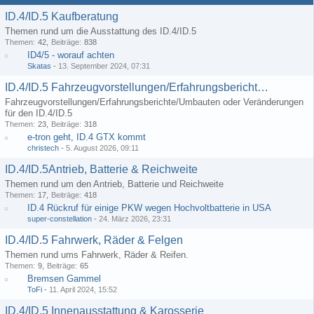
ID.4/ID.5 Kaufberatung
Themen rund um die Ausstattung des ID.4/ID.5
Themen
42
Beiträge
838
ID4/5 - worauf achten
Skatas
-
13. September 2024, 07:31
ID.4/ID.5 Fahrzeugvorstellungen/Erfahrungsberichte/Umbauten
Fahrzeugvorstellungen/Erfahrungsberichte/Umbauten oder Veränderungen
für den ID.4/ID.5
Themen
23
Beiträge
318
e-tron geht, ID.4 GTX kommt
christech
-
5. August 2026, 09:11
ID.4/ID.5Antrieb, Batterie & Reichweite
Themen rund um den Antrieb, Batterie und Reichweite
Themen
17
Beiträge
418
ID.4 Rückruf für einige PKW wegen Hochvoltbatterie in USA
super-constellation
-
24. März 2026, 23:31
ID.4/ID.5 Fahrwerk, Räder & Felgen
Themen rund ums Fahrwerk, Räder & Reifen.
Themen
9
Beiträge
65
Bremsen Gammel
ToFi
-
11. April 2024, 15:52
ID.4/ID.5 Innenausstattung & Karosserie