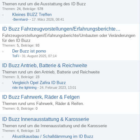
Themen rund um die Ausstattung des ID Buzz
Themen
24
Beiträge
578
Kleines BUZZ Treffen
-Bernhard-
-
17. März 2026, 08:41
ID Buzz Fahrzeugvorstellungen/Erfahrungsberichte/Umbauten
Fahrzeugvorstellungen/Erfahrungsberichte/Umbauten oder Veränderungen
für den ID Buzz
Themen
5
Beiträge
93
Der Buzz ist porno
ToFi
-
31. August 2025, 07:14
ID Buzz Antrieb, Batterie & Reichweite
Themen rund um den Antrieb, Batterie und Reichweite
Themen
3
Beiträge
23
Vergleich Opel Zafira ID Buzz
ride the lightning
-
24. Februar 2023, 13:01
ID Buzz Fahrwerk, Räder & Felgen
Themen rund ums Fahrwerk, Räder & Reifen.
Themen
0
Beiträge
0
ID Buzz Innenausstattung & Karosserie
Themen rund um die Innenausstattung und die Karosserie
Themen
4
Beiträge
13
Akustikausbau / Schalldämmung im ID Buzz