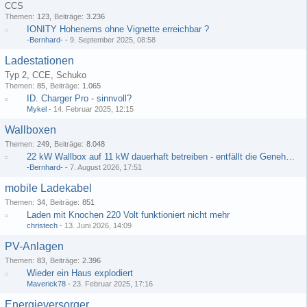
CCS
Themen
123
Beiträge
3.236
IONITY Hohenems ohne Vignette erreichbar ?
-Bernhard-
-
9. September 2025, 08:58
Ladestationen
Typ 2, CCE, Schuko
Themen
85
Beiträge
1.065
ID. Charger Pro - sinnvoll?
Mykel
-
14. Februar 2025, 12:15
Wallboxen
Themen
249
Beiträge
8.048
22 kW Wallbox auf 11 kW dauerhaft betreiben - entfällt die Genehmigungspflicht?
-Bernhard-
-
7. August 2026, 17:51
mobile Ladekabel
Themen
34
Beiträge
851
Laden mit Knochen 220 Volt funktioniert nicht mehr
christech
-
13. Juni 2026, 14:09
PV-Anlagen
Themen
83
Beiträge
2.396
Wieder ein Haus explodiert
Maverick78
-
23. Februar 2025, 17:16
Energieversorger