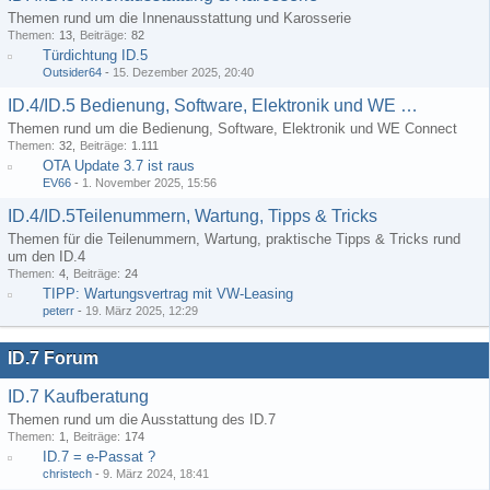
Themen rund um die Innenausstattung und Karosserie
Themen
13
Beiträge
82
Türdichtung ID.5
Outsider64
-
15. Dezember 2025, 20:40
ID.4/ID.5 Bedienung, Software, Elektronik und WE Connect
Themen rund um die Bedienung, Software, Elektronik und WE Connect
Themen
32
Beiträge
1.111
OTA Update 3.7 ist raus
EV66
-
1. November 2025, 15:56
ID.4/ID.5Teilenummern, Wartung, Tipps & Tricks
Themen für die Teilenummern, Wartung, praktische Tipps & Tricks rund
um den ID.4
Themen
4
Beiträge
24
TIPP: Wartungsvertrag mit VW-Leasing
peterr
-
19. März 2025, 12:29
ID.7 Forum
ID.7 Kaufberatung
Themen rund um die Ausstattung des ID.7
Themen
1
Beiträge
174
ID.7 = e-Passat ?
christech
-
9. März 2024, 18:41