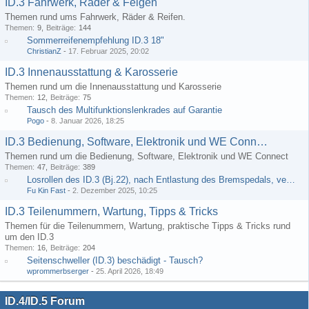
ID.3 Fahrwerk, Räder & Felgen
Themen rund ums Fahrwerk, Räder & Reifen.
Themen
9
Beiträge
144
Sommerreifenempfehlung ID.3 18"
ChristianZ
-
17. Februar 2025, 20:02
ID.3 Innenausstattung & Karosserie
Themen rund um die Innenausstattung und Karosserie
Themen
12
Beiträge
75
Tausch des Multifunktionslenkrades auf Garantie
Pogo
-
8. Januar 2026, 18:25
ID.3 Bedienung, Software, Elektronik und WE Connect
Themen rund um die Bedienung, Software, Elektronik und WE Connect
Themen
47
Beiträge
389
Losrollen des ID.3 (Bj.22), nach Entlastung des Bremspedals, verhinderbar?
Fu Kin Fast
-
2. Dezember 2025, 10:25
ID.3 Teilenummern, Wartung, Tipps & Tricks
Themen für die Teilenummern, Wartung, praktische Tipps & Tricks rund
um den ID.3
Themen
16
Beiträge
204
Seitenschweller (ID.3) beschädigt - Tausch?
wprommerbserger
-
25. April 2026, 18:49
ID.4/ID.5 Forum