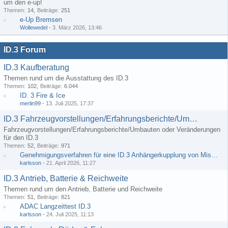
um den e-up!
Themen
14
Beiträge
251
e-Up Bremsen
Wollewedel
-
3. März 2026, 13:46
ID.3 Forum
ID.3 Kaufberatung
Themen rund um die Ausstattung des ID.3
Themen
102
Beiträge
6.044
ID. 3 Fire & Ice
merlin99
-
13. Juli 2025, 17:37
ID.3 Fahrzeugvorstellungen/Erfahrungsberichte/Umbauten
Fahrzeugvorstellungen/Erfahrungsberichte/Umbauten oder Veränderungen
für den ID.3
Themen
52
Beiträge
971
Genehmigungsverfahren für eine ID.3 Anhängerkupplung von Misterdotcom
karlsson
-
21. April 2026, 11:27
ID.3 Antrieb, Batterie & Reichweite
Themen rund um den Antrieb, Batterie und Reichweite
Themen
51
Beiträge
821
ADAC Langzeittest ID.3
karlsson
-
24. Juli 2025, 11:13