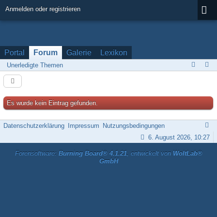
Anmelden oder registrieren
Portal
Forum
Galerie
Lexikon
Unerledigte Themen
Es wurde kein Eintrag gefunden.
Datenschutzerklärung
Impressum
Nutzungsbedingungen
6. August 2026, 10:27
Forensoftware:
Burning Board® 4.1.21
, entwickelt von
WoltLab®
GmbH