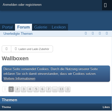
Anmelden oder registrieren
Portal
Forum
Galerie
Lexikon
Unerledigte Themen
Laden und Lade-Zubehör
Wallboxen
Diese Seite verwendet Cookies. Durch die Nutzung unserer Seite
erklären Sie sich damit einverstanden, dass wir Cookies setzen.
Weitere Informationen
1
2
3
4
5
6
7
…
13
Themen
Thema
Likes