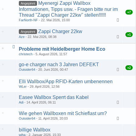
Myenergi Zappi Wallbox
Angepinnt
Informationen, Tipps usw. - Fragen bitte nur im
+7
Thread "Zappi Charger 22kw" stellen!!!!!!
FarNorth-NF
22. Mai 2026, 15:00
1
2
3
Zappi Charger 22kw
Angepinnt
+1
Aze
22. Mai 2026, 08:38
1
2
3
…
192
Probleme mit Heidelberger Home Eco
christech
5. August 2026, 11:57
go-e charger nach 3 Jahren DEFEKT
+2
Outsider64
20. Juni 2026, 00:47
1
2
3
Elli Wallbox/App RFID-Karten umbenennen
WLer
29. April 2026, 12:56
Easee Wallbox Sperrt das Kabel
Adi
14. April 2026, 06:11
Wie gehen Wallboxen mit Schieflast um?
Outsider64
11. April 2026, 20:03
billige Wallbox
wjha
2. Januar 2026, 15:33