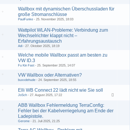
Wallbox mit dynamischen Überschussladen für
große Stromanschlüsse
PaulFunke
25. November 2025, 18:03
1
2
Wattpilot WLAN-Probleme: Verbindung zum
Wechselrichter klappt nicht –
Erfahrungsaustausch
Adi
27. Oktober 2025, 18:19
Welche mobile Wallbox passt am besten zu
VW ID.3
Fu Kin Fast
25. September 2025, 14:07
VW Wallbox oder Alternativen?
buxxdehude
24. September 2025, 18:55
Elli WB Connect 22 lädt nicht wie Sie soll
JoSch
27. August 2025, 17:22
ABB Wallbox Fehlermeldung TerraConfig:
Fehler bei der Kabelverriegelung am Ende der
Ladepistole.
Gerome
21. Juli 2025, 21:25