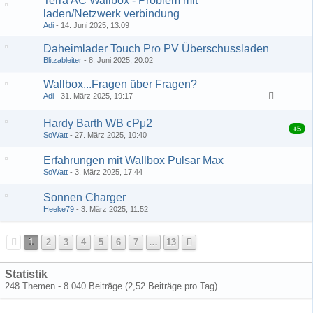
Terra AC Wallbox - Problem mit
laden/Netzwerk verbindung
Adi
14. Juni 2025, 13:09
Daheimlader Touch Pro PV Überschussladen
Blitzableiter
8. Juni 2025, 20:02
Wallbox...Fragen über Fragen?
Adi
31. März 2025, 19:17
1
2
Hardy Barth WB cPμ2
+5
SoWatt
27. März 2025, 10:40
Erfahrungen mit Wallbox Pulsar Max
SoWatt
3. März 2025, 17:44
Sonnen Charger
Heeke79
3. März 2025, 11:52
1
2
3
4
5
6
7
…
13
Statistik
248 Themen - 8.040 Beiträge (2,52 Beiträge pro Tag)