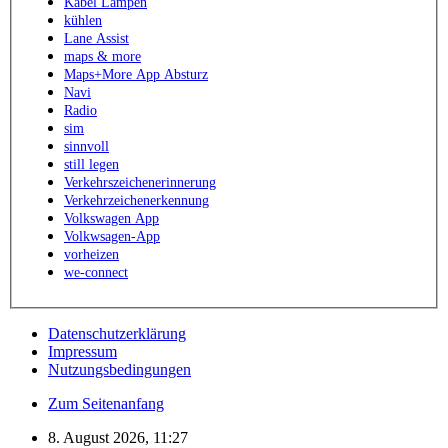
Kabel Lampen
kühlen
Lane Assist
maps & more
Maps+More App Absturz
Navi
Radio
sim
sinnvoll
still legen
Verkehrszeichenerinnerung
Verkehrzeichenerkennung
Volkswagen App
Volkwsagen-App
vorheizen
we-connect
Datenschutzerklärung
Impressum
Nutzungsbedingungen
Zum Seitenanfang
8. August 2026, 11:27