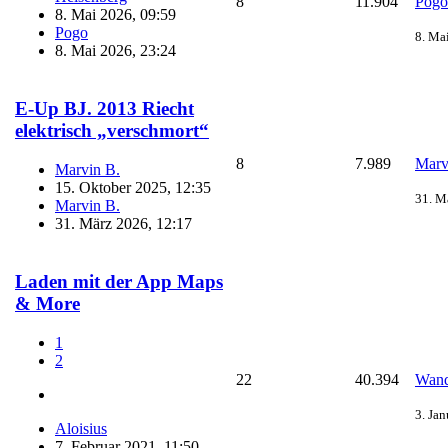
8
11.904
Pogo
8. Mai 2026, 09:59
Pogo
8. Ma
8. Mai 2026, 23:24
E-Up BJ. 2013 Riecht
elektrisch „verschmort“
8
7.989
Marv
Marvin B.
15. Oktober 2025, 12:35
31. M
Marvin B.
31. März 2026, 12:17
Laden mit der App Maps
& More
1
2
22
40.394
Wand
3. Ja
Aloisius
7. Februar 2021, 11:50