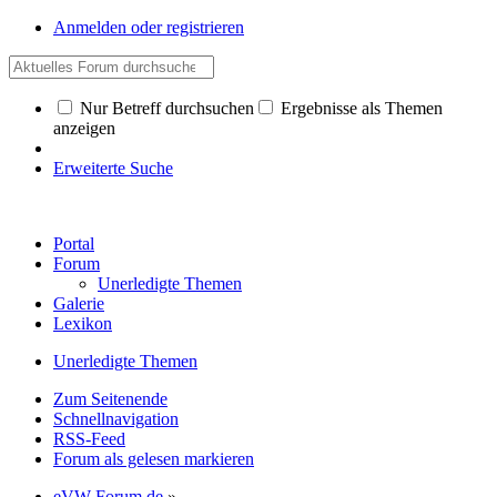
Anmelden oder registrieren
Nur Betreff durchsuchen
Ergebnisse als Themen
anzeigen
Erweiterte Suche
Portal
Forum
Unerledigte Themen
Galerie
Lexikon
Unerledigte Themen
Zum Seitenende
Schnellnavigation
RSS-Feed
Forum als gelesen markieren
eVW-Forum.de
»