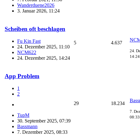
Wanderduene2026
3. Januar 2026, 11:24
Scheiben oft beschlagen
NCM
Fu Kin Fast
5
4.637
24. Dezember 2025, 11:10
24. D
NCM622
14:24
24. Dezember 2025, 14:24
App Problem
1
2
Bass
29
18.234
7. De
TupM
08:33
30. September 2025, 07:39
Bassmann
7. Dezember 2025, 08:33