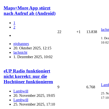
Maps+More App stürzt
nach Aufruf ab (Android)
1
2
lachn
22
+1
13.838
1. De
10:02
njohannes
20. Oktober 2025, 12:15
lachnicht
1. Dezember 2025, 10:02
eUP Radio funktioniert
nicht korrekt: nur die
Hochtöner funktionieren
Lamb
9
6.768
Lambwill
25. N
20. November 2025, 19:05
17:10
Lambwill
25. November 2025, 17:10