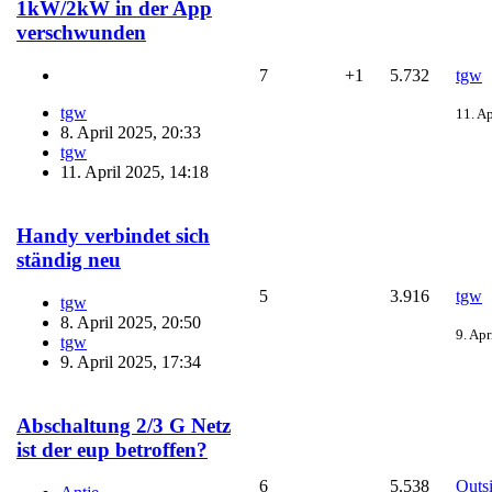
1kW/2kW in der App
verschwunden
7
+1
5.732
tgw
tgw
11. A
8. April 2025, 20:33
tgw
11. April 2025, 14:18
Handy verbindet sich
ständig neu
5
3.916
tgw
tgw
8. April 2025, 20:50
9. Apr
tgw
9. April 2025, 17:34
Abschaltung 2/3 G Netz
ist der eup betroffen?
6
5.538
Outs