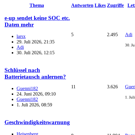
Thema
Antworten
Likes
Zugriffe
Let
e-up sendet keine SOC etc.
Daten mehr
5
2.495
Adi
larsx
29. Juli 2026, 21:35
30. Ju
Adi
30. Juli 2026, 12:15
Schlüssel nach
Batterietausch anlernen?
11
3.626
Guen
Guenni182
24. Juni 2026, 09:10
1. Jul
Guenni182
1. Juli 2026, 08:59
Geschwindigkeitswarnung
Heisenberg