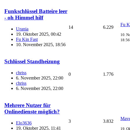
Funkschlüssel Batteire leer
- oh Himmel hilf
Fu K
14
6.229
Urania
19. Oktober 2025, 00:42
10. N
Fu Kin Fast
18:56
10. November 2025, 18:56
Schlüssel Standheizung
chriss
0
1.776
6. November 2025, 22:00
chriss
6. November 2025, 22:00
Mehrere Nutzer für
Onlinedienste möglich?
Mave
3
3.832
Elo3636
19. Oktober 2025, 11:41
19. O