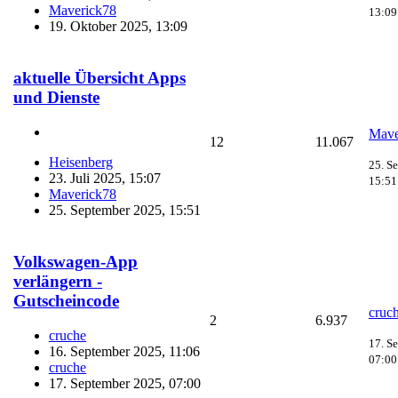
Maverick78
13:09
19. Oktober 2025, 13:09
aktuelle Übersicht Apps
und Dienste
Mave
12
11.067
Heisenberg
25. S
23. Juli 2025, 15:07
15:51
Maverick78
25. September 2025, 15:51
Volkswagen-App
verlängern -
Gutscheincode
cruc
2
6.937
cruche
17. S
16. September 2025, 11:06
07:00
cruche
17. September 2025, 07:00