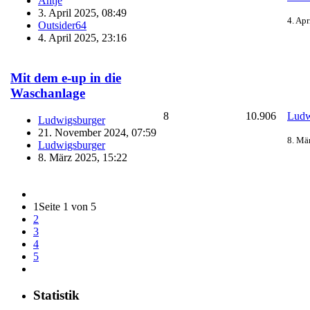
Antje
3. April 2025, 08:49
4. Apr
Outsider64
4. April 2025, 23:16
Mit dem e-up in die
Waschanlage
8
10.906
Ludw
Ludwigsburger
21. November 2024, 07:59
8. Mä
Ludwigsburger
8. März 2025, 15:22
1
Seite 1 von 5
2
3
4
5
Statistik