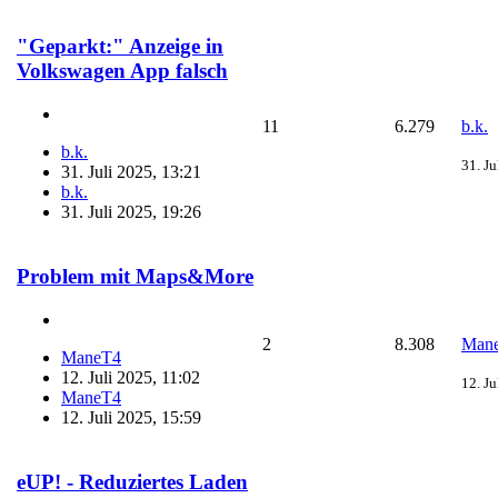
"Geparkt:" Anzeige in
Volkswagen App falsch
11
6.279
b.k.
b.k.
31. Ju
31. Juli 2025, 13:21
b.k.
31. Juli 2025, 19:26
Problem mit Maps&More
2
8.308
Man
ManeT4
12. Juli 2025, 11:02
12. Ju
ManeT4
12. Juli 2025, 15:59
eUP! - Reduziertes Laden