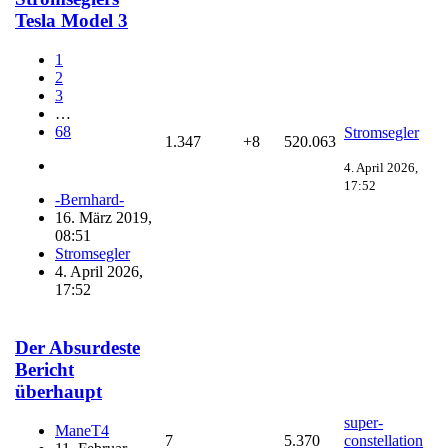
Tesla Model 3
1
2
3
…
68
Stromsegler
1.347
+8
520.063
4. April 2026,
17:52
-Bernhard-
16. März 2019,
08:51
Stromsegler
4. April 2026,
17:52
Der Absurdeste
Bericht
überhaupt
super-
ManeT4
7
5.370
constellation