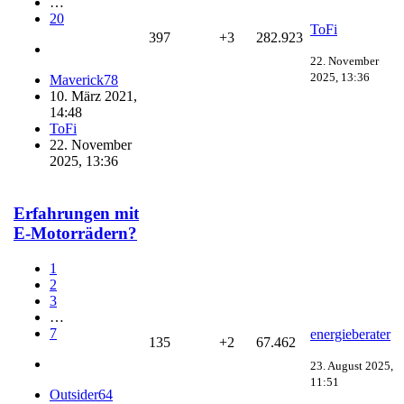
…
20
ToFi
397
+3
282.923
22. November
2025, 13:36
Maverick78
10. März 2021,
14:48
ToFi
22. November
2025, 13:36
Erfahrungen mit
E-Motorrädern?
1
2
3
…
7
energieberater
135
+2
67.462
23. August 2025,
11:51
Outsider64