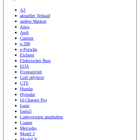
A3
aktueller Verkauf
andere Marken
Astra
Audi
Camper
e-208
e-Porsche
Elchtest
Elektrischer Buss
EQA
Frontantrieb
Golf eHybrid
GTE
Hundai
Hyundai
Id-Charger Pro
Ioniq
Ioniq5
Ladevorgang angehalten
Loaner
Mercedes
Model 3
Model Y