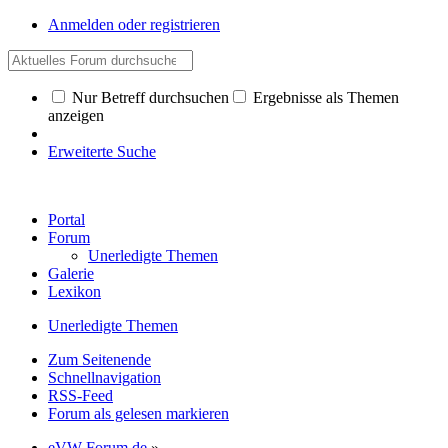
Anmelden oder registrieren
Nur Betreff durchsuchen
Ergebnisse als Themen
anzeigen
Erweiterte Suche
Portal
Forum
Unerledigte Themen
Galerie
Lexikon
Unerledigte Themen
Zum Seitenende
Schnellnavigation
RSS-Feed
Forum als gelesen markieren
eVW-Forum.de
»