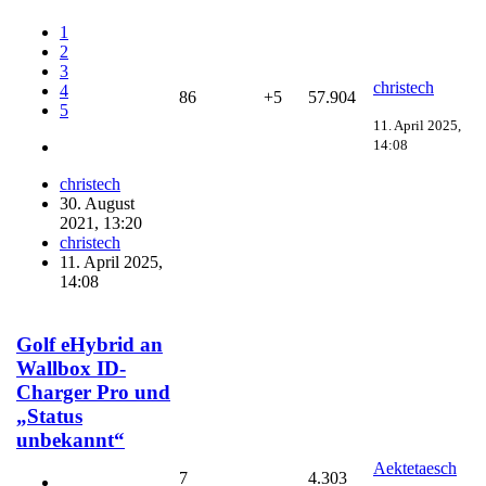
1
2
3
christech
4
86
+5
57.904
5
11. April 2025,
14:08
christech
30. August
2021, 13:20
christech
11. April 2025,
14:08
Golf eHybrid an
Wallbox ID-
Charger Pro und
„Status
unbekannt“
Aektetaesch
7
4.303