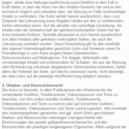
liegen, würde eine Haftungsverpflichtung ausschließlich in dem Fall in
Kraft treten, in dem der Autor von den Inhalten Kenntnis hat und es ihm
technisch möglich und zumutbar wäre, die Nutzung im Falle rechtswidriger
Inhalte zu verhindern. Der Autor erklärt hiermit ausdrücklich, dass zum
Zeitpunkt der Linksetzung keine illegalen Inhalte auf den zu verlinkenden
Seiten erkennbar waren. Auf die aktuelle und zukünftige Gestaltung, die
Inhalte oder die Urheberschaft der gelinkten/verknüpften Seiten hat der
Autor keinerlei Einfluss. Deshalb distanziert er sich hiermit ausdrücklich
von allen Inhalten aller gelinkten /verknüpften Seiten, die nach der
Linksetzung verändert wurden. Diese Feststellung gilt für alle innerhalb
des eigenen Internetangebotes gesetzten Links und Verweise sowie für
Fremdeinträge in vom Autor eingerichteten Gästebüchern,
Diskussionsforen und Mailinglisten. Für illegale, fehlerhafte oder
unvollständige Inhalte und insbesondere für Schäden, die aus der Nutzung
oder Nichtnutzung solcherart dargebotener Informationen entstehen, haftet
allein der Anbieter der Seite, auf welche verwiesen wurde, nicht derjenige,
der über Links auf die jeweilige Veröffentlichung lediglich verweist.
3. Urheber- und Kennzeichenrecht
Der Autor ist bestrebt, in allen Publikationen die Urheberrechte der
verwendeten Grafiken, Tondokumente, Videosequenzen und Texte zu
beachten, von ihm selbst erstellte Grafiken, Tondokumente,
Videosequenzen und Texte zu nutzen oder auf lizenzfreie Grafiken,
Tondokumente, Videosequenzen und Texte zurückzugreifen. Alle innerhalb
des Internetangebotes genannten und ggf. durch Dritte geschützten
Marken- und Warenzeichen unterliegen uneingeschränkt den
Bestimmungen des jeweils gültigenKennzeichenrechts und den
Besitzrechten der jeweiligen eingetragenen Eigentümer. Allein aufgrund der