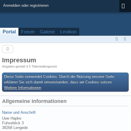
Anmelden oder registrieren
Portal
Forum
Galerie
Lexikon
Impressum
Angaben gemäß § 5 Telemediengesetz
Diese Seite verwendet Cookies. Durch die Nutzung unserer Seite
erklären Sie sich damit einverstanden, dass wir Cookies setzen.
Weitere Informationen
Allgemeine Informationen
Name und Anschrift
Uwe Hapke
Fuhseblick 3
38268 Lengede