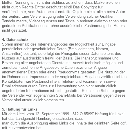
bloßen Nennung ist nicht der Schluss zu ziehen, dass Markenzeichen
nicht durch Rechte Dritter geschützt sind! Das Copyright für
veröffentlichte, vom Autor selbst erstellte Objekte bleibt allein beim Autor
der Seiten. Eine Vervielfältigung oder Verwendung solcher Grafiken,
Tondokumente, Videosequenzen und Texte in anderen elektronischen oder
gedruckten Publikationen ist ohne ausdrückliche Zustimmung des Autors
nicht gestattet.
4. Datenschutz
Sofern innerhalb des Internetangebotes die Möglichkeit zur Eingabe
persönlicher oder geschäftlicher Daten (Emailadressen, Namen,
Anschriften) besteht, so erfolgt die Preisgabe dieser Daten seitens des
Nutzers auf ausdrücklich freiwilliger Basis. Die Inanspruchnahme und
Bezahlung aller angebotenen Dienste ist - soweit technisch möglich und
zumutbar - auch ohne AngabesolcherDaten bzw. unter Angabe
anonymisierter Daten oder eines Pseudonyms gestattet. Die Nutzung der
im Rahmen des Impressums oder vergleichbarer Angaben veröffentlichten
Kontaktdaten wie Postanschriften, Telefon- und Faxnummern sowie
Emailadressen durch Dritte zur Übersendung von nicht ausdrücklich
angeforderten Informationen ist nicht gestattet. Rechtliche Schritte gegen
die Versender von sogenannten Spam-Mails bei Verstössen gegen dieses
Verbot sind ausdrücklich vorbehalten.
5. Haftung für Links
Mit dem Urteil vom 12. September 1999 - 312 O 85/99' Haftung für Links'
hat das Landgericht Hamburg entschieden, dass
man durch die Ausbringung eines Links die Inhalte der gelinkten Seite ggf.
mit zu verantworten hat.