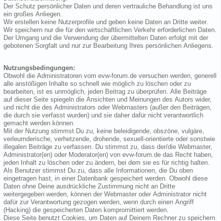
Der Schutz persönlicher Daten und deren vertrauliche Behandlung ist uns
ein großes Anliegen.
Wir erstellen keine Nutzerprofile und geben keine Daten an Dritte weiter.
Wir speichern nur die für den wirtschaftlichen Verkehr erforderlichen Daten.
Der Umgang und die Verwendung der übermittelten Daten erfolgt mit der
gebotenen Sorgfalt und nur zur Bearbeitung Ihres persönlichen Anliegens.
Nutzungsbedingungen:
Obwohl die Administratoren vom evw-forum.de versuchen werden, generell
alle anstößigen Inhalte so schnell wie möglich zu löschen oder zu
bearbeiten, ist es unmöglich, jeden Beitrag zu überprüfen. Alle Beiträge
auf dieser Seite spiegeln die Ansichten und Meinungen des Autors wider,
und nicht die des Administrators oder Webmasters (außer den Beiträgen,
die durch sie verfasst wurden) und sie daher dafür nicht verantwortlich
gemacht werden können.
Mit der Nutzung stimmst Du zu, keine beleidigende, obszöne, vulgäre,
verleumderische, verhetzende, drohende, sexuell-orientierte oder sonstwie
illegalen Beiträge zu verfassen. Du stimmst zu, dass der/die Webmaster,
Administrator(en) oder Moderator(en) von evw-forum.de das Recht haben,
jeden Inhalt zu löschen oder zu ändern, bei dem sie es für richtig halten.
Als Benutzer stimmst Du zu, dass alle Informationen, die Du oben
eingetragen hast, in einer Datenbank gespeichert werden. Obwohl diese
Daten ohne Deine ausdrückliche Zustimmung nicht an Dritte
weitergegeben werden, können der Webmaster oder Administrator nicht
dafür zur Verantwortung gezogen werden, wenn durch einen Angriff
(Hacking) die gespeicherten Daten kompromittiert werden.
Diese Seite benutzt Cookies, um Daten auf Deinem Rechner zu speichern.