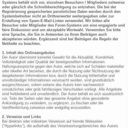
Systems behält sich vor, einzelnen Besuchern / Mitgliedern zeitweise
oder gänzlich die Schreibberechtigung zu entziehen. Die bei der
Registrierung gespeicherten persönlichen Daten werden durch den
Systembetreiber nicht an Drittverwerter weitergegeben oder zur
Erstellung von Spam-E-Mail-Listen verwendet. Wir bitten alle
Besucher oder Mitglieder des Foren-Systems um eine engagierte und
faire Diskussion und um akzeptable Wortwahl. Verwenden Sie bitte
eine Sprache, die Sie in Antworten zu Ihren Beiträgen auch
akzeptieren würden. Ergänzend sind bei Beiträgen die Regeln der
Netikette zu beachten.
1. Inhalt des Onlineangebotes
Der Autor übernimmt keinerlei Gewähr für die Aktualität, Korrektheit,
Vollständigkeit oder Qualität der bereitgestellten Informationen.
Haftungsansprüche gegen den Autor, welche sich auf Schäden materieller
oder ideeller Art beziehen, die durch die Nutzung oder Nichtnutzung der
dargebotenen Informationen bzw. durch die Nutzung fehlerhafter und
unvollständiger Informationen verursacht wurden, sind grundsätzlich
ausgeschlossen, sofern seitens des Autors kein nachweislich
vorsätzliches oder grob fahrlässiges Verschulden vorliegt. Alle Angebote
sind freibleibend und unverbindlich. Der Autor behält es sich ausdrücklich
vor, Teile der Seiten oder das gesamte Angebot ohne gesonderte
Ankündigung zu verändern, zu ergänzen, zu löschen oder die
Veröffentlichung zeitweise oder endgültig einzustellen.
2. Verweise und Links
Bei direkten oder indirekten Verweisen auf fremde Webseiten
("Hyperlinks"), die außerhalb des Verantwortungsbereiches des Autors