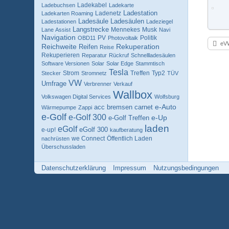
Ladekabel
Ladebuchsen
Ladekarte
Ladenetz
Ladestation
Ladekarten Roaming
Ladesäule
Ladesäulen
Ladestationen
Ladeziegel
Langstrecke
Mennekes
Musk
Lane Assist
Navi
Navigation
PV
Politik
OBD11
Photovoltaik
eV
Reichweite
Reifen
Rekuperation
Reise
Rekuperieren
Reparatur
Rückruf
Schnellladesäulen
Software Versionen
Solar
Solar Edge
Stammtisch
Tesla
Strom
Treffen
Typ2
Stecker
Stromnetz
TÜV
VW
Umfrage
Verbrenner
Verkauf
Wallbox
Volkswagen Digital Services
Wolfsburg
e-Auto
acc
carnet
bremsen
Wärmepumpe
Zappi
e-Golf
e-Golf 300
e-Up
e-Golf Treffen​
laden
eGolf
eGolf 300
e-up!
kaufberatung
we Connect
Öffentlich Laden
nachrüsten
Überschussladen
Datenschutzerklärung
Impressum
Nutzungsbedingungen