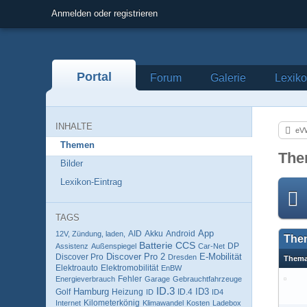
Anmelden oder registrieren
Portal
Forum
Galerie
Lexik
INHALTE
eV
Themen
The
Bilder
Lexikon-Eintrag
TAGS
AID
Akku
Android
App
12V, Zündung, laden,
The
Batterie
CCS
DP
Assistenz
Außenspiegel
Car-Net
Discover Pro 2
E-Mobilität
Discover Pro
Dresden
Them
Elektroauto
Elektromobilität
EnBW
Fehler
Energieverbrauch
Garage
Gebrauchtfahrzeuge
ID.3
Hamburg
ID3
Golf
Heizung
ID.4
ID
ID4
Kilometerkönig
Internet
Klimawandel
Kosten
Ladebox