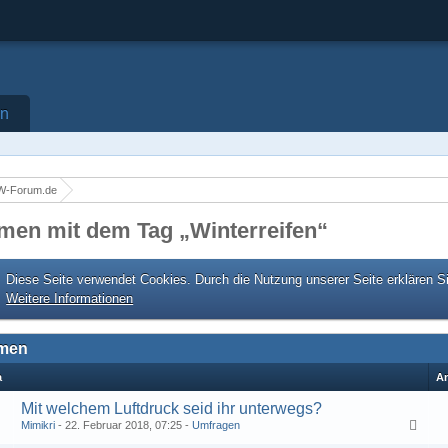
on
W-Forum.de
men mit dem Tag „Winterreifen“
Diese Seite verwendet Cookies. Durch die Nutzung unserer Seite erklären S
Weitere Informationen
men
a
A
Mit welchem Luftdruck seid ihr unterwegs?
Mimikri
22. Februar 2018, 07:25
Umfragen