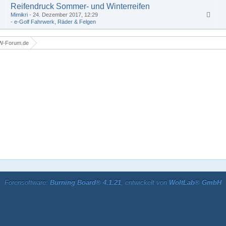
Reifendruck Sommer- und Winterreifen
Mimikri
24. Dezember 2017, 12:29
1
2
e-Golf Fahrwerk, Räder & Felgen
W-Forum.de
Forensoftware:
Burning Board® 4.1.21
, entwickelt von
WoltLab® GmbH