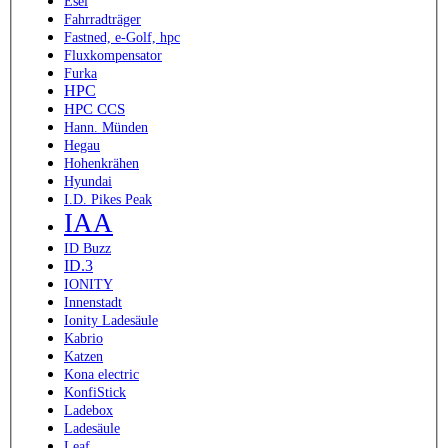
Esel
Fahrradträger
Fastned, e-Golf, hpc
Fluxkompensator
Furka
HPC
HPC CCS
Hann. Münden
Hegau
Hohenkrähen
Hyundai
I.D. Pikes Peak
IAA
ID Buzz
ID.3
IONITY
Innenstadt
Ionity Ladesäule
Kabrio
Katzen
Kona electric
KonfiStick
Ladebox
Ladesäule
Leaf