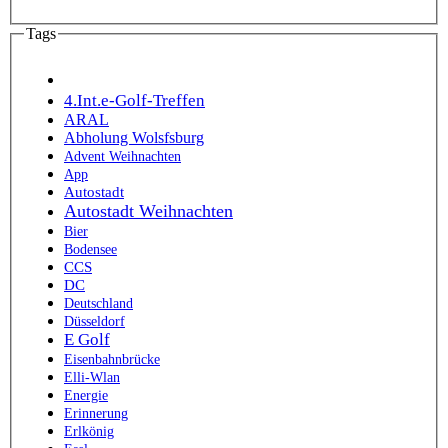
Tags
4.Int.e-Golf-Treffen
ARAL
Abholung Wolsfsburg
Advent Weihnachten
App
Autostadt
Autostadt Weihnachten
Bier
Bodensee
CCS
DC
Deutschland
Düsseldorf
E Golf
Eisenbahnbrücke
Elli-Wlan
Energie
Erinnerung
Erlkönig