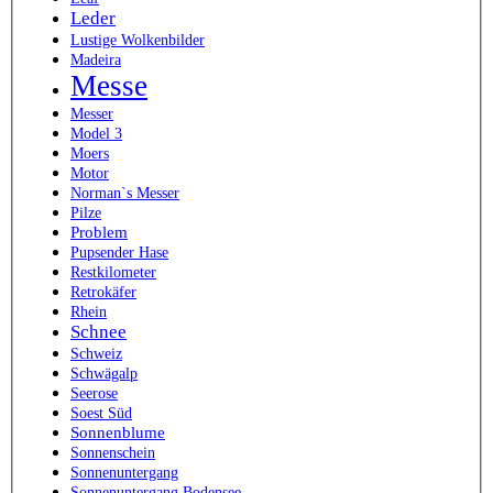
Leder
Lustige Wolkenbilder
Madeira
Messe
Messer
Model 3
Moers
Motor
Norman`s Messer
Pilze
Problem
Pupsender Hase
Restkilometer
Retrokäfer
Rhein
Schnee
Schweiz
Schwägalp
Seerose
Soest Süd
Sonnenblume
Sonnenschein
Sonnenuntergang
Sonnenuntergang Bodensee