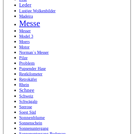
Leder
Lustige Wolkenbilder
Madeira
Messe
Messer
Model 3
Moers
Motor
Norman`s Messer
Pilze
Problem
Pupsender Hase
Restkilometer
Retrokäfer
Rhein
Schnee
Schweiz
Schwägalp
Seerose
Soest Süd
Sonnenblume
Sonnenschein
Sonnenuntergang
Sonnenuntergang Bodensee