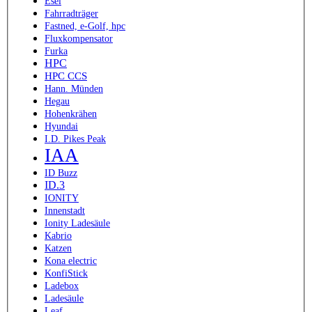
Esel
Fahrradträger
Fastned, e-Golf, hpc
Fluxkompensator
Furka
HPC
HPC CCS
Hann. Münden
Hegau
Hohenkrähen
Hyundai
I.D. Pikes Peak
IAA
ID Buzz
ID.3
IONITY
Innenstadt
Ionity Ladesäule
Kabrio
Katzen
Kona electric
KonfiStick
Ladebox
Ladesäule
Leaf