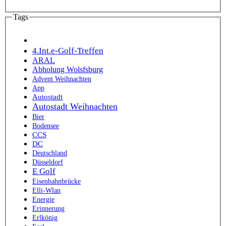
Tags
4.Int.e-Golf-Treffen
ARAL
Abholung Wolsfsburg
Advent Weihnachten
App
Autostadt
Autostadt Weihnachten
Bier
Bodensee
CCS
DC
Deutschland
Düsseldorf
E Golf
Eisenbahnbrücke
Elli-Wlan
Energie
Erinnerung
Erlkönig