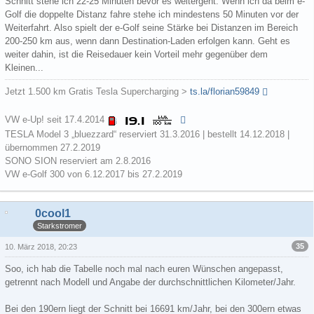
Schnitt stehe ich 22-25 Minuten bevor es weitergeht. Wenn ich da beim e-
Golf die doppelte Distanz fahre stehe ich mindestens 50 Minuten vor der
Weiterfahrt. Also spielt der e-Golf seine Stärke bei Distanzen im Bereich
200-250 km aus, wenn dann Destination-Laden erfolgen kann. Geht es
weiter dahin, ist die Reisedauer kein Vorteil mehr gegenüber dem
Kleinen...
Jetzt 1.500 km Gratis Tesla Supercharging >
ts.la/florian59849
VW e-Up! seit 17.4.2014
TESLA Model 3 „bluezzard“ reserviert 31.3.2016 | bestellt 14.12.2018 |
übernommen 27.2.2019
SONO SION reserviert am 2.8.2016
VW e-Golf 300 von 6.12.2017 bis 27.2.2019
0cool1
Starkstromer
35
10. März 2018, 20:23
Soo, ich hab die Tabelle noch mal nach euren Wünschen angepasst,
getrennt nach Modell und Angabe der durchschnittlichen Kilometer/Jahr.
Bei den 190ern liegt der Schnitt bei 16691 km/Jahr, bei den 300ern etwas