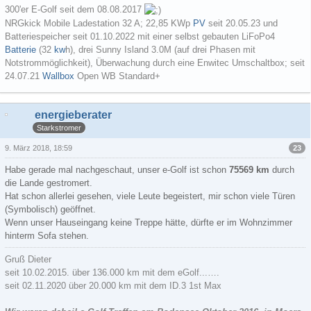
300'er E-Golf seit dem 08.08.2017
NRGkick Mobile Ladestation 32 A; 22,85 KWp
PV
seit 20.05.23 und
Batteriespeicher seit 01.10.2022 mit einer selbst gebauten LiFoPo4
Batterie
(32
kw
h), drei Sunny Island 3.0M (auf drei Phasen mit
Notstrommöglichkeit), Überwachung durch eine Enwitec Umschaltbox; seit
24.07.21
Wallbox
Open WB Standard+
energieberater
Starkstromer
23
9. März 2018, 18:59
Habe gerade mal nachgeschaut, unser e-Golf ist schon
75569 km
durch
die Lande gestromert.
Hat schon allerlei gesehen, viele Leute begeistert, mir schon viele Türen
(Symbolisch) geöffnet.
Wenn unser Hauseingang keine Treppe hätte, dürfte er im Wohnzimmer
hinterm Sofa stehen.
Gruß Dieter
seit 10.02.2015. über 136.000 km mit dem eGolf...….
seit 02.11.2020 über 20.000 km mit dem ID.3 1st Max