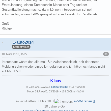
Wenn ich als Ergänzung die Trennung zwischen den Modellen, der
Erstzulassung, einem Durchschnitt Monat oder Tag und der
Gesamtlaufleistung mache, dann können Interessenten schnell
entscheiden, ob ein E-VW geeignet ist zum Einsatz für Pendler etc..
Gruß
Rüdiger
E-auto2014
Starkstromer
31
10. März 2018, 15:27
Interessant währe das alle mal. Bin zwischenzeitlich, seit der ersten
Meldung schon wieder einige km gefahren und ich höre noch lange nicht
auf 66.017km.
Klaus
e-Golf 190, 12/2014
Schnarchlader
> 137.000km
Model 3 LR AWD, 03/2019 > 183.000km HW3.0
e-Golf-Treffen 0.1 bis 10.0
eVW-Treffen
10 Jahre e-Golf