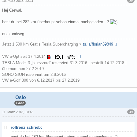
38
10. März 2018, 22:11
Hej Crewal,
hast du bei 282 km überhaupt schon einmal nachgeladen...?
duckundweg.
Jetzt 1.500 km Gratis Tesla Supercharging >
ts.la/florian59849
VW e-Up! seit 17.4.2014
TESLA Model 3 „bluezzard“ reserviert 31.3.2016 | bestellt 14.12.2018 |
übernommen 27.2.2019
SONO SION reserviert am 2.8.2016
VW e-Golf 300 von 6.12.2017 bis 27.2.2019
Oslo
Gast
39
11. März 2018, 10:48
rolfrenz schrieb:
hast du bei 282 km überhaupt schon einmal nachgeladen...?