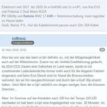
Elektrisch seit 2017. bis 2025 3x e-Golf300 und 1x e-UP!, nun Kia EV3
und Polestar 2 Dual Motor MJ24
PV
18kWp und
Batterie
BMZ 17
kWh
+ Notstromschaltung, kann tagsüber
zu Hause laden
Gruß, Bernd, P.S.: Auf die Kabeltrommel passen auch 12m 32A Kabel.
rolfrenz
Fortgeschrittener
34
10. März 2018, 19:52
Also bei uns war das beim e-Up! definitiv so, mit der Alltagstauglichkeit
auch auf der Mittelstrecke: Zuerst nur als Umfeld-Zweitfahrzeug gedacht,
da 2014
CCS
Säulen eine Seltenheit im Land waren, wurde er mit
zunehmender Ladesäulendichte immer mehr auch für die längeren Fahrten
eingesetzt und beim Erst-Diesel sind im Stand die Bremsscheiben
verrostet, bis wir ihn rausgeschmissen und durch den e-Golf 30p ersetzt
haben. Jetzt fährt der e-Up! natürlich um einges weniger, bzw. die kürzeren
Strecken...
Aber: Im Sommer auf der Autobahn nach 100 km bei Tempo 110-120
nachladen ist halt beim e-Up! eine Angelegenheit von max. 30 Minuten. Im