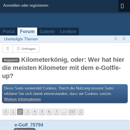
Anmelden oder registrieren
Portal
Forum
Galerie
Lexikon
Unerledigte Themen
Umfragen
Kilometerkönig, oder: Wer hat hier
Angepinnt
die meisten Kilometer mit dem e-Golf/e-
up?
Diese Seite verwendet Cookies. Durch die Nutzung unserer Seite
erklären Sie sich damit einverstanden, dass wir Cookies setzen.
Weitere Informationen
1
2
3
4
5
6
7
…
157
e-Golf_70794