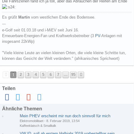
Die Fahrszenen fand ich ja toll, aber das Abrauchen der Reifen am Ende
Es grüßt
Martin
vom westlichen Ende des Bodensee.
---
e-Golf seit 01.03.18 und i-MiEV seit Juni 16.
Erneuerbare-Energien-Fan und Kraftwerksbetreiber (3
PV
-Anlagen mit
insgesamt 22kWp)
"Viele kleine Leute an vielen kleinen Orten, die viele kleine Schritte tun,
können das Gesicht der Welt verändern." (afrikanisches Sprichwort)
1
2
3
4
5
6
7
…
95
Teilen
Ähnliche Themen
Mein PHEV erscheint mir nun doch sinnvoll für mich
Elektromobilitaet
-
8. Februar 2019, 13:54
Kaffeeklatsch & Smalltalk
VW ID. soll ab erstem Halbjahr 2019 vorbestellbar sein