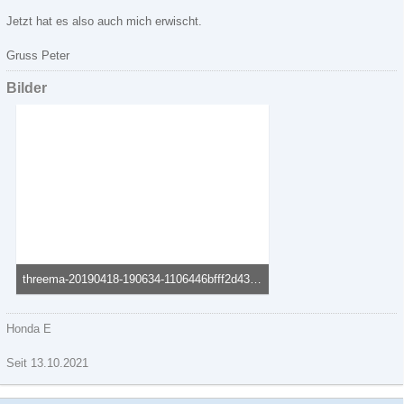
Jetzt hat es also auch mich erwischt.
Gruss Peter
Bilder
threema-20190418-190634-1106446bfff2d432.jpg
40,7 kB, 755×600, 19 mal angesehen
Honda E
Seit 13.10.2021