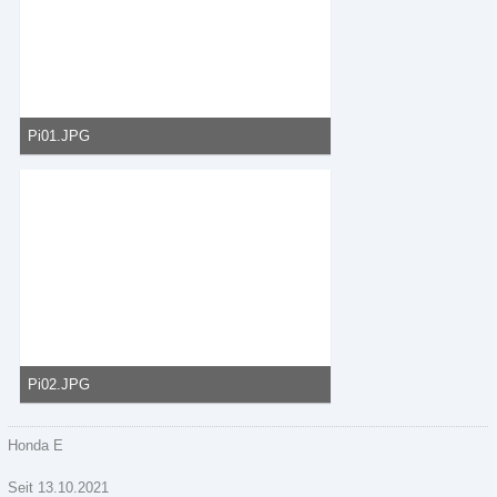
Pi01.JPG
45,21 kB, 792×600, 59 mal angesehen
Pi02.JPG
43,53 kB, 489×427, 65 mal angesehen
Honda E
Seit 13.10.2021