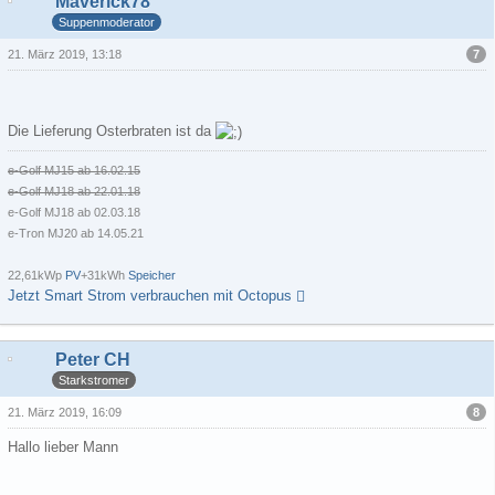
Maverick78
Suppenmoderator
7
21. März 2019, 13:18
Die Lieferung Osterbraten ist da
e-Golf MJ15 ab 16.02.15
e-Golf MJ18 ab 22.01.18
e-Golf MJ18 ab 02.03.18
e-Tron MJ20 ab 14.05.21
22,61kWp
PV
+31kWh
Speicher
Jetzt Smart Strom verbrauchen mit Octopus
Peter CH
Starkstromer
8
21. März 2019, 16:09
Hallo lieber Mann