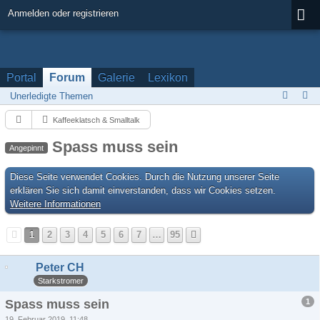
Anmelden oder registrieren
Portal
Forum
Galerie
Lexikon
Unerledigte Themen
Kaffeeklatsch & Smalltalk
Spass muss sein
Angepinnt
Diese Seite verwendet Cookies. Durch die Nutzung unserer Seite
erklären Sie sich damit einverstanden, dass wir Cookies setzen.
Weitere Informationen
1
2
3
4
5
6
7
…
95
Peter CH
Starkstromer
1
Spass muss sein
19. Februar 2019, 11:48