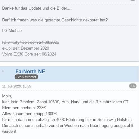
Danke für das Update und die Bilder....
Darf ich fragen was die gesamte Geschichte gekostet hat?
LG Michael
ID 3 "City" seit dem 24.08.2021
e-Up! seit Dezember 2020
Volvo EX30 Core seit 08/2024
FarNorth-NF
Starkstromer
16
11. Juli 2020, 18:55
Moin,
klar, kein Problem. Zappi 1060€, Hub, Harvi und die 3 zusätzlichen CT
Klemmen nochmal 238€.
Alles zusammen knapp 1300€,
für mich dann noch abzüglich 400€ Förderung hier in Schleswig-Holstein.
Die auch schon innerhalb von drei Wochen nach Beantragung ausgezahlt
wurden!