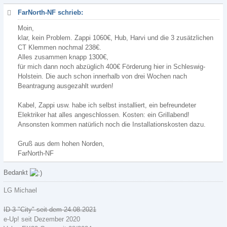
FarNorth-NF schrieb:
Moin,
klar, kein Problem. Zappi 1060€, Hub, Harvi und die 3 zusätzlichen
CT Klemmen nochmal 238€.
Alles zusammen knapp 1300€,
für mich dann noch abzüglich 400€ Förderung hier in Schleswig-
Holstein. Die auch schon innerhalb von drei Wochen nach
Beantragung ausgezahlt wurden!
Kabel, Zappi usw. habe ich selbst installiert, ein befreundeter
Elektriker hat alles angeschlossen. Kosten: ein Grillabend!
Ansonsten kommen natürlich noch die Installationskosten dazu.
Gruß aus dem hohen Norden,
FarNorth-NF
Bedankt
LG Michael
ID 3 "City" seit dem 24.08.2021
e-Up! seit Dezember 2020