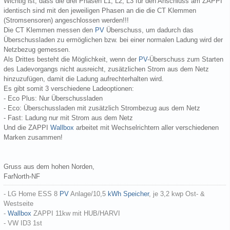
Wichtig ist, dass die drei Phasen L1, L2, L3 für den Anschluss am ZAPPI
identisch sind mit den jeweiligen Phasen an die die CT Klemmen
(Stromsensoren) angeschlossen werden!!!
Die CT Klemmen messen den
PV
Überschuss, um dadurch das
Überschussladen zu ermöglichen bzw. bei einer normalen Ladung wird der
Netzbezug gemessen.
Als Drittes besteht die Möglichkeit, wenn der
PV
-Überschuss zum Starten
des Ladevorgangs nicht ausreicht, zusätzlichen Strom aus dem Netz
hinzuzufügen, damit die Ladung aufrechterhalten wird.
Es gibt somit 3 verschiedene Ladeoptionen:
- Eco Plus: Nur Überschussladen
- Eco: Überschussladen mit zusätzlich Strombezug aus dem Netz
- Fast: Ladung nur mit Strom aus dem Netz
Und die ZAPPI
Wallbox
arbeitet mit Wechselrichtern aller verschiedenen
Marken zusammen!
Gruss aus dem hohen Norden,
FarNorth-NF
- LG Home ESS 8
PV
Anlage/10,5
kWh
Speicher
, je 3,2 kwp Ost- &
Westseite
-
Wallbox
ZAPPI 11kw mit HUB/HARVI
- VW ID3 1st