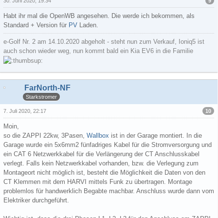
9
30. Juni 2020, 19:34
Habt ihr mal die OpenWB angesehen. Die werde ich bekommen, als
Standard + Version für
PV
Laden.
e-Golf Nr. 2 am 14.10.2020 abgeholt - steht nun zum Verkauf, Ioniq5 ist
auch schon wieder weg, nun kommt bald ein Kia EV6 in die Familie
FarNorth-NF
Starkstromer
10
7. Juli 2020, 22:17
Moin,
so die ZAPPI 22kw, 3Pasen,
Wallbox
ist in der Garage montiert. In die
Garage wurde ein 5x6mm2 fünfadriges Kabel für die Stromversorgung und
ein CAT 6 Netzwerkkabel für die Verlängerung der CT Anschlusskabel
verlegt. Falls kein Netzwerkkabel vorhanden, bzw. die Verlegung zum
Montageort nicht möglich ist, besteht die Möglichkeit die Daten von den
CT Klemmen mit dem HARVI mittels Funk zu übertragen. Montage
problemlos für handwerklich Begabte machbar. Anschluss wurde dann vom
Elektriker durchgeführt.