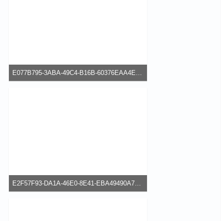
E077B795-3ABA-49C4-B16B-60376EAA4ED8.jpeg
42,95 kB, 640×480, 62 mal angesehen
E2F57F93-DA1A-46E0-8E41-EBA49490A7C1.png
167,29 kB, 337×600, 71 mal angesehen