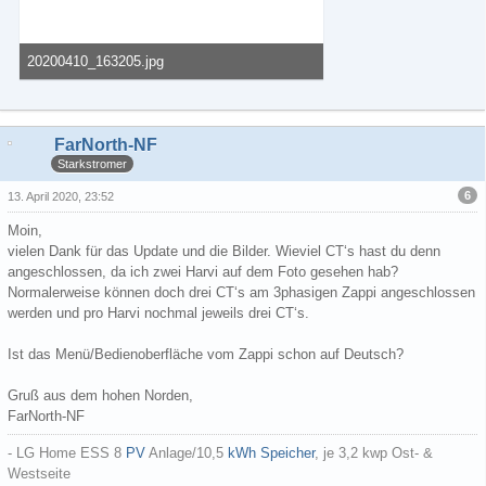
20200410_163205.jpg
66,97 kB, 800×512, 104 mal angesehen
FarNorth-NF
Starkstromer
6
13. April 2020, 23:52
Moin,
vielen Dank für das Update und die Bilder. Wieviel CT‘s hast du denn
angeschlossen, da ich zwei Harvi auf dem Foto gesehen hab?
Normalerweise können doch drei CT‘s am 3phasigen Zappi angeschlossen
werden und pro Harvi nochmal jeweils drei CT‘s.
Ist das Menü/Bedienoberfläche vom Zappi schon auf Deutsch?
Gruß aus dem hohen Norden,
FarNorth-NF
- LG Home ESS 8
PV
Anlage/10,5
kWh
Speicher
, je 3,2 kwp Ost- &
Westseite