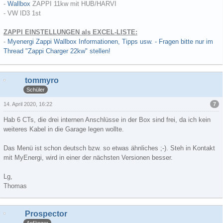
-
Wallbox
ZAPPI 11kw mit HUB/HARVI
- VW ID3 1st
ZAPPI EINSTELLUNGEN als EXCEL-LISTE:
-
Myenergi Zappi Wallbox Informationen, Tipps usw. - Fragen bitte nur im
Thread "Zappi Charger 22kw" stellen!
tommyro
Schüler
7
14. April 2020, 16:22
Hab 6 CTs, die drei internen Anschlüsse in der Box sind frei, da ich kein
weiteres Kabel in die Garage legen wollte.
Das Menü ist schon deutsch bzw. so etwas ähnliches ;-). Steh in Kontakt
mit MyEnergi, wird in einer der nächsten Versionen besser.
Lg,
Thomas
Prospector
Anfänger