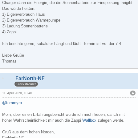
Charger dann die Energie, die die Sonnenbatterie zur Einspeisung freigibt.
Das würde heißen:
1) Eigenverbrauch Haus
2) Eigenverbrauch Wärmepumpe
3) Ladung Sonnenbatterie
4) Zappi.
Ich berichte gerne, sobald er hängt und läuft. Termin ist vs. der 7.4.
Liebe Grüße
Thomas
FarNorth-NF
Starkstromer
4
11. April 2020, 10:40
@tommyro
Moin, über einen Erfahrungsbericht würde ich mich freuen, da ich mit
hoher Wahrscheinlichkeit mir auch die Zappi
Wallbox
zulegen werde.
Gruß aus dem hohen Norden,
FarNorth-NF