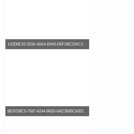
143D6E32-203A-40A4-B943-D6F34E23AC35.jpeg
60,44 kB, 640×480, 72 mal angesehen
9E97D8C5-7587-4244-960D-0AE3688CABD7.png
104,71 kB, 337×600, 65 mal angesehen