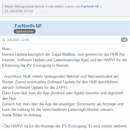
Dieser Beitrag wurde bereits 4 mal editiert, zuletzt von
FarNorth-NF
(
12. Juli 2020, 07:51
)
FarNorth-NF
Starkstromer
14
11. Juli 2020, 12:45
Moin,
kleines Update bezüglich der Zappi
Wallbox
, seit gestern ist der HUB (für
Internet, Software Update und Ladesteuerungs App) und der HARVI für die
Erfassung der
PV
Erzeugung in Betrieb.
- Anschluss HUB mittels beiliegenden Netzteil und Netzwerkkabel am
Router. Zuerst eventuelles Software Update für den HUB durchführen,
danach Software Update für die ZAPPI.
Dann kann lädt man die App (Android oder Apple) herunter und registriert
den Hub.
Danach hat man über die App die jeweiligen Stromwerte als Anzeige und
kann die Ladung für die verschiedenen Lademöglichkeiten steuern.
Siehe Bilder im Anhang.
- Der HARVI ist für die Anzeige der
PV
Erzeugung. Er wird mittels weiterer