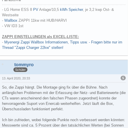
- LG Home ESS 8
PV
Anlage/10,5
kWh
Speicher
, je 3,2 kwp Ost- &
Westseite
-
Wallbox
ZAPPI 11kw mit HUB/HARVI
- VW ID3 1st
ZAPPI EINSTELLUNGEN als EXCEL-LISTE:
-
Myenergi Zappi Wallbox Informationen, Tipps usw. - Fragen bitte nur im
Thread "Zappi Charger 22kw" stellen!
tommyro
Schüler
5
13. April 2020, 20:33
So, die Zappi hängt. Die Montage ging fix über die Bühne. Nach
anfänglichen Problemen mit der Erfassung der Netz- und Batteriewerte (die
CTs waren anscheinend den falschen Phasen zugeordnet) konnte der
hervorragende Suport von Enercab weiterhelfen. Jetzt läuft die Box,
Überschussladen funktioniert perfekt.
Ich bin zufrieden, wobei folgende Punkte noch verbessert werden könnten:
Messwerte sind ca. 5 Prozent über den tatsächlichen Werten (bei Sonnen