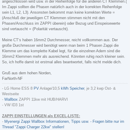
angeschlossen wird usw. in der Reihenfolge für die anderen CT Klemmen.(
Im Zappi sollten die Phasen natürlich auch in der korrekten Reihenfolge
sein L1, L2, L3). Ansonsten bekommt man keine korrekten Werte =
(Anschluß der jeweiligen CT Klemmen stimmen nicht mit den
Phasen/Anschluss im ZAPPI überein) oder Bezug und Einspeisewerte
sind vertauscht = (Polarität vertauscht).
Meine CT‘s haben 16mm2 Durchmesser, reicht vollkommen aus. Der
große Durchmesser wird benötigt wenn man beim 1 Phasen Zappi die
Klemme um das komplette Kabel legt, für die einzelnen Adern sind die
16mm2 Klemmen mehr als ausreichend. Könnten ruhig noch kleiner sein.
So, ich hoffe damit ist erstmal alles beantwortet, falls nicht melde dich.
Gruß aus dem hohen Norden,
FarNorth-NF
- LG Home ESS 8
PV
Anlage/10,5
kWh
Speicher
, je 3,2 kwp Ost- &
Westseite
-
Wallbox
ZAPPI 11kw mit HUB/HARVI
- VW ID3 1st
ZAPPI EINSTELLUNGEN als EXCEL-LISTE:
-
Myenergi Zappi Wallbox Informationen, Tipps usw. - Fragen bitte nur im
Thread "Zappi Charger 22kw" stellen!