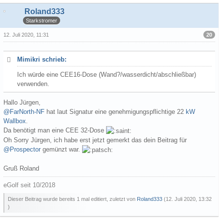
Roland333
Starkstromer
20
12. Juli 2020, 11:31
Mimikri schrieb:
Ich würde eine CEE16-Dose (Wand?/wasserdicht/abschließbar)
verwenden.
Hallo Jürgen,
@FarNorth-NF
hat laut Signatur eine genehmigungspflichtige 22
kW
Wallbox
.
Da benötigt man eine CEE 32-Dose
Oh Sorry Jürgen, ich habe erst jetzt gemerkt das dein Beitrag für
@Prospector
gemünzt war.
Gruß Roland
eGolf seit 10/2018
Dieser Beitrag wurde bereits 1 mal editiert, zuletzt von
Roland333
(
12. Juli 2020, 13:32
)