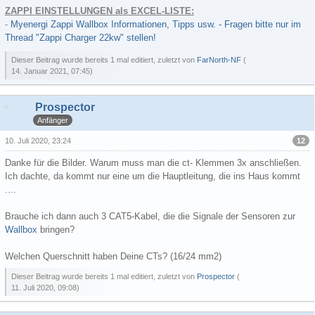
ZAPPI EINSTELLUNGEN als EXCEL-LISTE:
-
Myenergi Zappi Wallbox Informationen, Tipps usw. - Fragen bitte nur im
Thread "Zappi Charger 22kw" stellen!
Dieser Beitrag wurde bereits 1 mal editiert, zuletzt von
FarNorth-NF
(
14. Januar 2021, 07:45
)
Prospector
Anfänger
12
10. Juli 2020, 23:24
Danke für die Bilder. Warum muss man die ct- Klemmen 3x anschließen.
Ich dachte, da kommt nur eine um die Hauptleitung, die ins Haus kommt
....
Brauche ich dann auch 3 CAT5-Kabel, die die Signale der Sensoren zur
Wallbox
bringen?
Welchen Querschnitt haben Deine CTs? (16/24 mm2)
Dieser Beitrag wurde bereits 1 mal editiert, zuletzt von
Prospector
(
11. Juli 2020, 09:08
)