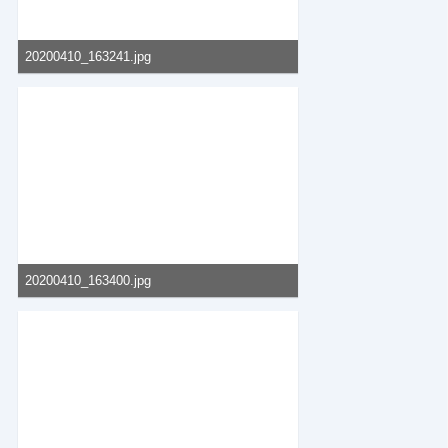
20200410_163241.jpg
55,37 kB, 400×600, 90 mal angesehen
20200410_163400.jpg
57,46 kB, 800×548, 136 mal angesehen