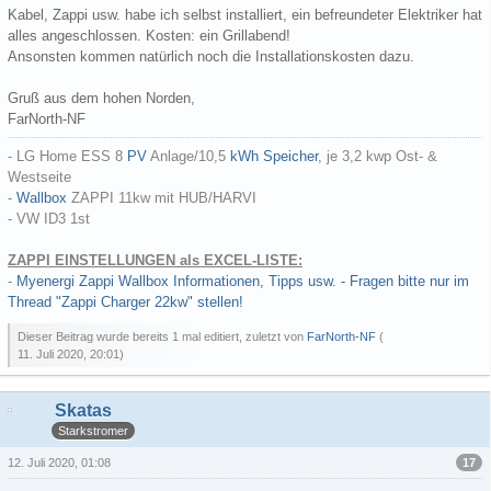
Kabel, Zappi usw. habe ich selbst installiert, ein befreundeter Elektriker hat
alles angeschlossen. Kosten: ein Grillabend!
Ansonsten kommen natürlich noch die Installationskosten dazu.
Gruß aus dem hohen Norden,
FarNorth-NF
- LG Home ESS 8
PV
Anlage/10,5
kWh
Speicher
, je 3,2 kwp Ost- &
Westseite
-
Wallbox
ZAPPI 11kw mit HUB/HARVI
- VW ID3 1st
ZAPPI EINSTELLUNGEN als EXCEL-LISTE:
-
Myenergi Zappi Wallbox Informationen, Tipps usw. - Fragen bitte nur im
Thread "Zappi Charger 22kw" stellen!
Dieser Beitrag wurde bereits 1 mal editiert, zuletzt von
FarNorth-NF
(
11. Juli 2020, 20:01
)
Skatas
Starkstromer
17
12. Juli 2020, 01:08