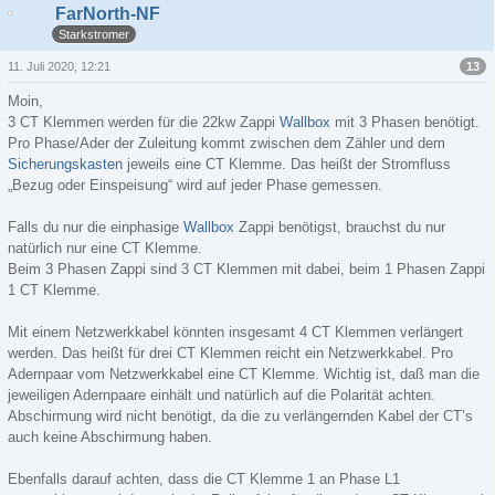
FarNorth-NF
Starkstromer
13
11. Juli 2020, 12:21
Moin,
3 CT Klemmen werden für die 22kw Zappi
Wallbox
mit 3 Phasen benötigt.
Pro Phase/Ader der Zuleitung kommt zwischen dem Zähler und dem
Sicherungskasten
jeweils eine CT Klemme. Das heißt der Stromfluss
„Bezug oder Einspeisung“ wird auf jeder Phase gemessen.
Falls du nur die einphasige
Wallbox
Zappi benötigst, brauchst du nur
natürlich nur eine CT Klemme.
Beim 3 Phasen Zappi sind 3 CT Klemmen mit dabei, beim 1 Phasen Zappi
1 CT Klemme.
Mit einem Netzwerkkabel könnten insgesamt 4 CT Klemmen verlängert
werden. Das heißt für drei CT Klemmen reicht ein Netzwerkkabel. Pro
Adernpaar vom Netzwerkkabel eine CT Klemme. Wichtig ist, daß man die
jeweiligen Adernpaare einhält und natürlich auf die Polarität achten.
Abschirmung wird nicht benötigt, da die zu verlängernden Kabel der CT’s
auch keine Abschirmung haben.
Ebenfalls darauf achten, dass die CT Klemme 1 an Phase L1