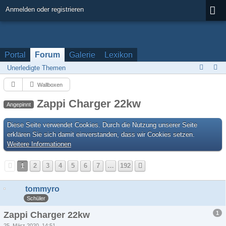
Anmelden oder registrieren
Portal
Forum
Galerie
Lexikon
Unerledigte Themen
Wallboxen
Zappi Charger 22kw
Angepinnt
Diese Seite verwendet Cookies. Durch die Nutzung unserer Seite
erklären Sie sich damit einverstanden, dass wir Cookies setzen.
Weitere Informationen
1
2
3
4
5
6
7
…
192
tommyro
Schüler
1
Zappi Charger 22kw
25. März 2020, 14:51