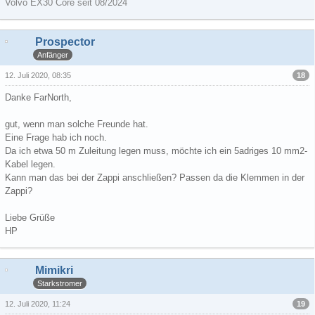
Volvo EX30 Core seit 08/2024
Prospector
Anfänger
18
12. Juli 2020, 08:35
Danke FarNorth,
gut, wenn man solche Freunde hat.
Eine Frage hab ich noch.
Da ich etwa 50 m Zuleitung legen muss, möchte ich ein 5adriges 10 mm2-
Kabel legen.
Kann man das bei der Zappi anschließen? Passen da die Klemmen in der
Zappi?
Liebe Grüße
HP
Mimikri
Starkstromer
19
12. Juli 2020, 11:24