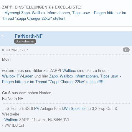
ZAPPI EINSTELLUNGEN als EXCEL-LISTE:
-
Myenergi Zappi Wallbox Informationen, Tipps usw. - Fragen bitte nur im
Thread "Zappi Charger 22kw" stellen!
FarNorth-NF
Starkstromer
11
8. Juli 2020, 17:07
Moin,
weitere Infos und Bilder zur ZAPPI
Wallbox
sind hier zu finden:
Wallbox PV-Laden
und hier
Zappi Wallbox Informationen, Tipps usw. -
Fragen bitte nur im Thread "Zappi Charger 22kw" stellen!!!!!!
Gruß aus dem hohen Norden,
FarNorth-NF
- LG Home ESS 8
PV
Anlage/10,5
kWh
Speicher
, je 3,2 kwp Ost- &
Westseite
-
Wallbox
ZAPPI 11kw mit HUB/HARVI
- VW ID3 1st