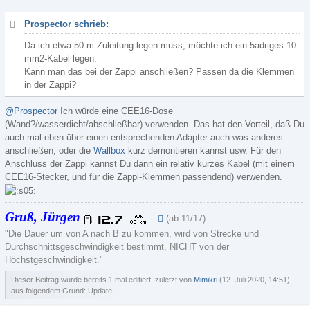
Prospector schrieb:
Da ich etwa 50 m Zuleitung legen muss, möchte ich ein 5adriges 10
mm2-Kabel legen.
Kann man das bei der Zappi anschließen? Passen da die Klemmen
in der Zappi?
@Prospector
Ich würde eine CEE16-Dose
(Wand?/wasserdicht/abschließbar) verwenden. Das hat den Vorteil, daß Du
auch mal eben über einen entsprechenden Adapter auch was anderes
anschließen, oder die
Wallbox
kurz demontieren kannst usw. Für den
Anschluss der Zappi kannst Du dann ein relativ kurzes Kabel (mit einem
CEE16-Stecker, und für die Zappi-Klemmen passendend) verwenden.
Gruß, Jürgen
(ab 11/17)
"Die Dauer um von A nach B zu kommen, wird von Strecke und
Durchschnittsgeschwindigkeit bestimmt, NICHT von der
Höchstgeschwindigkeit."
Dieser Beitrag wurde bereits 1 mal editiert, zuletzt von
Mimikri
(
12. Juli 2020, 14:51
)
aus folgendem Grund: Update