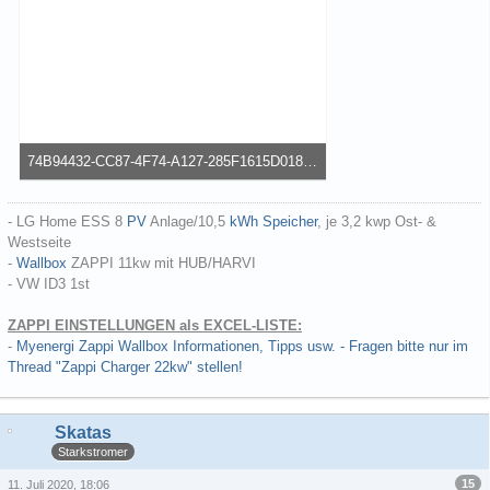
74B94432-CC87-4F74-A127-285F1615D018.png
50,04 kB, 337×600, 55 mal angesehen
- LG Home ESS 8
PV
Anlage/10,5
kWh
Speicher
, je 3,2 kwp Ost- &
Westseite
-
Wallbox
ZAPPI 11kw mit HUB/HARVI
- VW ID3 1st
ZAPPI EINSTELLUNGEN als EXCEL-LISTE:
-
Myenergi Zappi Wallbox Informationen, Tipps usw. - Fragen bitte nur im
Thread "Zappi Charger 22kw" stellen!
Skatas
Starkstromer
15
11. Juli 2020, 18:06