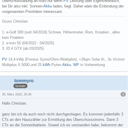
Überschussladung an Auto nur wenn
PV
Leistung über Eigenverbrauch,
bei Dir also inkl. Sonnen-
Akku
laden, liegt. Daher wäre die Einbindung der
vorgenannten Prioritäten interessant.
Gruss Christian
1.
e-Golf 300 (seit 04/2018)
Schnee, Höhenmeter, Rom, Kroatien...alles
kein Problem
2. e-tron 55 (04/2022 - 04/2025)
3. ID.4 GTX (ab 03/2025)
PV
14,4 kWp (Fronius Symo/Ohm-/Wattpilot), +26qm Solar th., 3x Victron
Multiplus II 5000 und 25
kWh
Pytes-
Akku
,
WP
in Vorbereitung
tommyro
Schüler
3
30. März 2020, 20:36
Hallo Christian,
ganz bin ich da auch noch nicht durchgestiegen. Es kommen jedenfalls 3
CTs an den Hauszähler zur Ermittlung des Überschussstroms. Dann 3
CTs an die Sonnenbatterie. Soweit ich es verstanden habe, bekommt der