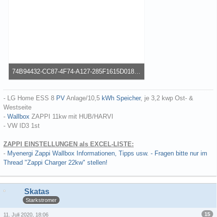
74B94432-CC87-4F74-A127-285F1615D018.png
50,04 kB, 337×600, 55 mal angesehen
- LG Home ESS 8
PV
Anlage/10,5
kWh
Speicher
, je 3,2 kwp Ost- &
Westseite
-
Wallbox
ZAPPI 11kw mit HUB/HARVI
- VW ID3 1st
ZAPPI EINSTELLUNGEN als EXCEL-LISTE:
-
Myenergi Zappi Wallbox Informationen, Tipps usw. - Fragen bitte nur im
Thread "Zappi Charger 22kw" stellen!
Skatas
Starkstromer
15
11. Juli 2020, 18:06