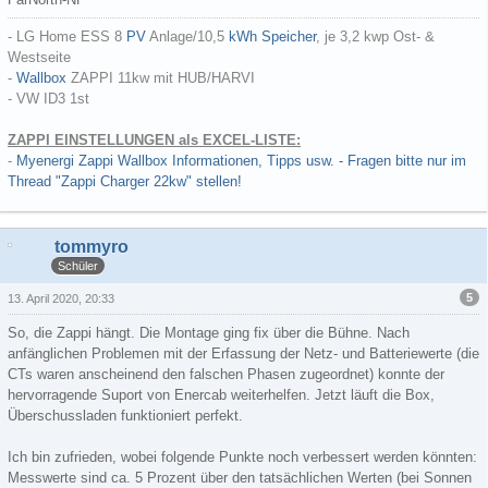
- LG Home ESS 8
PV
Anlage/10,5
kWh
Speicher
, je 3,2 kwp Ost- &
Westseite
-
Wallbox
ZAPPI 11kw mit HUB/HARVI
- VW ID3 1st
ZAPPI EINSTELLUNGEN als EXCEL-LISTE:
-
Myenergi Zappi Wallbox Informationen, Tipps usw. - Fragen bitte nur im
Thread "Zappi Charger 22kw" stellen!
tommyro
Schüler
5
13. April 2020, 20:33
So, die Zappi hängt. Die Montage ging fix über die Bühne. Nach
anfänglichen Problemen mit der Erfassung der Netz- und Batteriewerte (die
CTs waren anscheinend den falschen Phasen zugeordnet) konnte der
hervorragende Suport von Enercab weiterhelfen. Jetzt läuft die Box,
Überschussladen funktioniert perfekt.
Ich bin zufrieden, wobei folgende Punkte noch verbessert werden könnten:
Messwerte sind ca. 5 Prozent über den tatsächlichen Werten (bei Sonnen