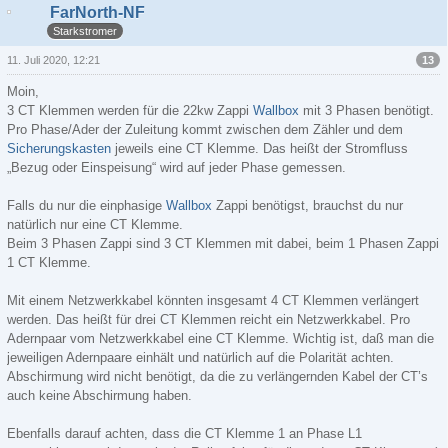
FarNorth-NF
Starkstromer
13
11. Juli 2020, 12:21
Moin,
3 CT Klemmen werden für die 22kw Zappi
Wallbox
mit 3 Phasen benötigt.
Pro Phase/Ader der Zuleitung kommt zwischen dem Zähler und dem
Sicherungskasten
jeweils eine CT Klemme. Das heißt der Stromfluss
„Bezug oder Einspeisung“ wird auf jeder Phase gemessen.
Falls du nur die einphasige
Wallbox
Zappi benötigst, brauchst du nur
natürlich nur eine CT Klemme.
Beim 3 Phasen Zappi sind 3 CT Klemmen mit dabei, beim 1 Phasen Zappi
1 CT Klemme.
Mit einem Netzwerkkabel könnten insgesamt 4 CT Klemmen verlängert
werden. Das heißt für drei CT Klemmen reicht ein Netzwerkkabel. Pro
Adernpaar vom Netzwerkkabel eine CT Klemme. Wichtig ist, daß man die
jeweiligen Adernpaare einhält und natürlich auf die Polarität achten.
Abschirmung wird nicht benötigt, da die zu verlängernden Kabel der CT’s
auch keine Abschirmung haben.
Ebenfalls darauf achten, dass die CT Klemme 1 an Phase L1