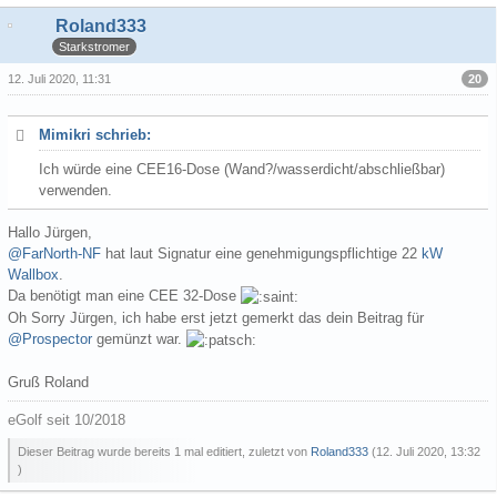
Roland333
Starkstromer
20
12. Juli 2020, 11:31
Mimikri schrieb:
Ich würde eine CEE16-Dose (Wand?/wasserdicht/abschließbar)
verwenden.
Hallo Jürgen,
@FarNorth-NF
hat laut Signatur eine genehmigungspflichtige 22
kW
Wallbox
.
Da benötigt man eine CEE 32-Dose
Oh Sorry Jürgen, ich habe erst jetzt gemerkt das dein Beitrag für
@Prospector
gemünzt war.
Gruß Roland
eGolf seit 10/2018
Dieser Beitrag wurde bereits 1 mal editiert, zuletzt von
Roland333
(
12. Juli 2020, 13:32
)