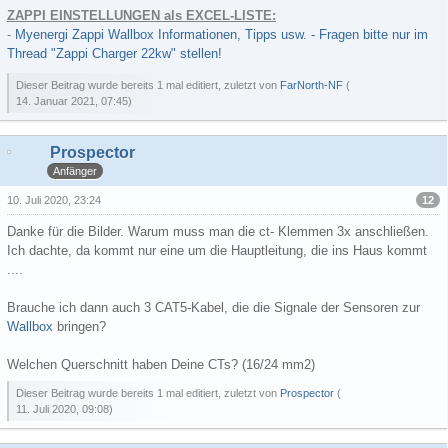
ZAPPI EINSTELLUNGEN als EXCEL-LISTE:
-
Myenergi Zappi Wallbox Informationen, Tipps usw. - Fragen bitte nur im
Thread "Zappi Charger 22kw" stellen!
Dieser Beitrag wurde bereits 1 mal editiert, zuletzt von
FarNorth-NF
(
14. Januar 2021, 07:45
)
Prospector
Anfänger
12
10. Juli 2020, 23:24
Danke für die Bilder. Warum muss man die ct- Klemmen 3x anschließen.
Ich dachte, da kommt nur eine um die Hauptleitung, die ins Haus kommt
....
Brauche ich dann auch 3 CAT5-Kabel, die die Signale der Sensoren zur
Wallbox
bringen?
Welchen Querschnitt haben Deine CTs? (16/24 mm2)
Dieser Beitrag wurde bereits 1 mal editiert, zuletzt von
Prospector
(
11. Juli 2020, 09:08
)