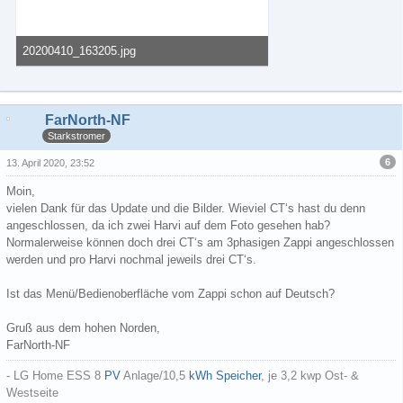
20200410_163205.jpg
66,97 kB, 800×512, 104 mal angesehen
FarNorth-NF
Starkstromer
6
13. April 2020, 23:52
Moin,
vielen Dank für das Update und die Bilder. Wieviel CT‘s hast du denn
angeschlossen, da ich zwei Harvi auf dem Foto gesehen hab?
Normalerweise können doch drei CT‘s am 3phasigen Zappi angeschlossen
werden und pro Harvi nochmal jeweils drei CT‘s.
Ist das Menü/Bedienoberfläche vom Zappi schon auf Deutsch?
Gruß aus dem hohen Norden,
FarNorth-NF
- LG Home ESS 8
PV
Anlage/10,5
kWh
Speicher
, je 3,2 kwp Ost- &
Westseite