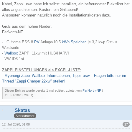
Kabel, Zappi usw. habe ich selbst installiert, ein befreundeter Elektriker hat
alles angeschlossen. Kosten: ein Grillabend!
Ansonsten kommen natürlich noch die Installationskosten dazu.
Gruß aus dem hohen Norden,
FarNorth-NF
- LG Home ESS 8
PV
Anlage/10,5
kWh
Speicher
, je 3,2 kwp Ost- &
Westseite
-
Wallbox
ZAPPI 11kw mit HUB/HARVI
- VW ID3 1st
ZAPPI EINSTELLUNGEN als EXCEL-LISTE:
-
Myenergi Zappi Wallbox Informationen, Tipps usw. - Fragen bitte nur im
Thread "Zappi Charger 22kw" stellen!
Dieser Beitrag wurde bereits 1 mal editiert, zuletzt von
FarNorth-NF
(
11. Juli 2020, 20:01
)
Skatas
Starkstromer
17
12. Juli 2020, 01:08