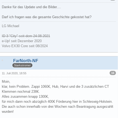
Danke für das Update und die Bilder....
Darf ich fragen was die gesamte Geschichte gekostet hat?
LG Michael
ID 3 "City" seit dem 24.08.2021
e-Up! seit Dezember 2020
Volvo EX30 Core seit 08/2024
FarNorth-NF
Starkstromer
16
11. Juli 2020, 18:55
Moin,
klar, kein Problem. Zappi 1060€, Hub, Harvi und die 3 zusätzlichen CT
Klemmen nochmal 238€.
Alles zusammen knapp 1300€,
für mich dann noch abzüglich 400€ Förderung hier in Schleswig-Holstein.
Die auch schon innerhalb von drei Wochen nach Beantragung ausgezahlt
wurden!