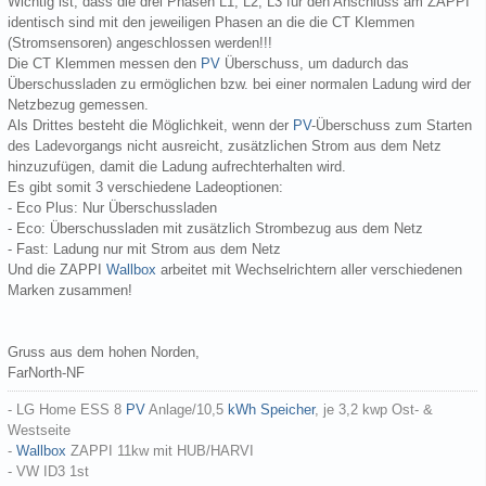
Wichtig ist, dass die drei Phasen L1, L2, L3 für den Anschluss am ZAPPI
identisch sind mit den jeweiligen Phasen an die die CT Klemmen
(Stromsensoren) angeschlossen werden!!!
Die CT Klemmen messen den
PV
Überschuss, um dadurch das
Überschussladen zu ermöglichen bzw. bei einer normalen Ladung wird der
Netzbezug gemessen.
Als Drittes besteht die Möglichkeit, wenn der
PV
-Überschuss zum Starten
des Ladevorgangs nicht ausreicht, zusätzlichen Strom aus dem Netz
hinzuzufügen, damit die Ladung aufrechterhalten wird.
Es gibt somit 3 verschiedene Ladeoptionen:
- Eco Plus: Nur Überschussladen
- Eco: Überschussladen mit zusätzlich Strombezug aus dem Netz
- Fast: Ladung nur mit Strom aus dem Netz
Und die ZAPPI
Wallbox
arbeitet mit Wechselrichtern aller verschiedenen
Marken zusammen!
Gruss aus dem hohen Norden,
FarNorth-NF
- LG Home ESS 8
PV
Anlage/10,5
kWh
Speicher
, je 3,2 kwp Ost- &
Westseite
-
Wallbox
ZAPPI 11kw mit HUB/HARVI
- VW ID3 1st