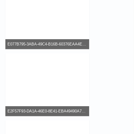
E077B795-3ABA-49C4-B16B-60376EAA4ED8.jpeg
42,95 kB, 640×480, 62 mal angesehen
E2F57F93-DA1A-46E0-8E41-EBA49490A7C1.png
167,29 kB, 337×600, 71 mal angesehen