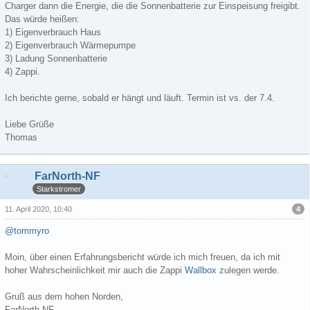
Charger dann die Energie, die die Sonnenbatterie zur Einspeisung freigibt.
Das würde heißen:
1) Eigenverbrauch Haus
2) Eigenverbrauch Wärmepumpe
3) Ladung Sonnenbatterie
4) Zappi.
Ich berichte gerne, sobald er hängt und läuft. Termin ist vs. der 7.4.
Liebe Grüße
Thomas
FarNorth-NF
Starkstromer
4
11. April 2020, 10:40
@tommyro
Moin, über einen Erfahrungsbericht würde ich mich freuen, da ich mit
hoher Wahrscheinlichkeit mir auch die Zappi
Wallbox
zulegen werde.
Gruß aus dem hohen Norden,
FarNorth-NF