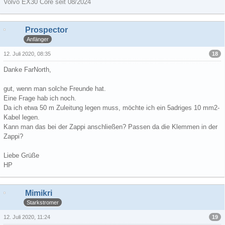
Volvo EX30 Core seit 08/2024
Prospector
Anfänger
18
12. Juli 2020, 08:35
Danke FarNorth,
gut, wenn man solche Freunde hat.
Eine Frage hab ich noch.
Da ich etwa 50 m Zuleitung legen muss, möchte ich ein 5adriges 10 mm2-
Kabel legen.
Kann man das bei der Zappi anschließen? Passen da die Klemmen in der
Zappi?
Liebe Grüße
HP
Mimikri
Starkstromer
19
12. Juli 2020, 11:24