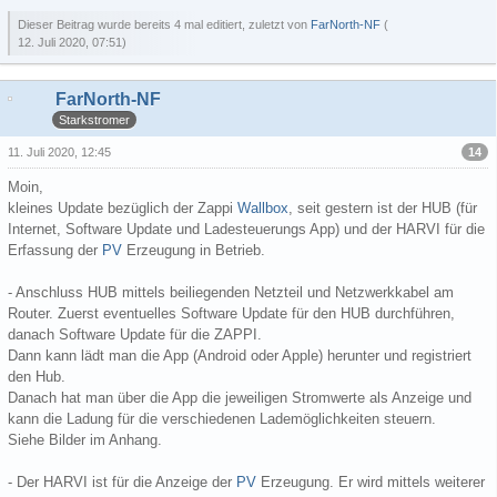
Dieser Beitrag wurde bereits 4 mal editiert, zuletzt von
FarNorth-NF
(
12. Juli 2020, 07:51
)
FarNorth-NF
Starkstromer
14
11. Juli 2020, 12:45
Moin,
kleines Update bezüglich der Zappi
Wallbox
, seit gestern ist der HUB (für
Internet, Software Update und Ladesteuerungs App) und der HARVI für die
Erfassung der
PV
Erzeugung in Betrieb.
- Anschluss HUB mittels beiliegenden Netzteil und Netzwerkkabel am
Router. Zuerst eventuelles Software Update für den HUB durchführen,
danach Software Update für die ZAPPI.
Dann kann lädt man die App (Android oder Apple) herunter und registriert
den Hub.
Danach hat man über die App die jeweiligen Stromwerte als Anzeige und
kann die Ladung für die verschiedenen Lademöglichkeiten steuern.
Siehe Bilder im Anhang.
- Der HARVI ist für die Anzeige der
PV
Erzeugung. Er wird mittels weiterer