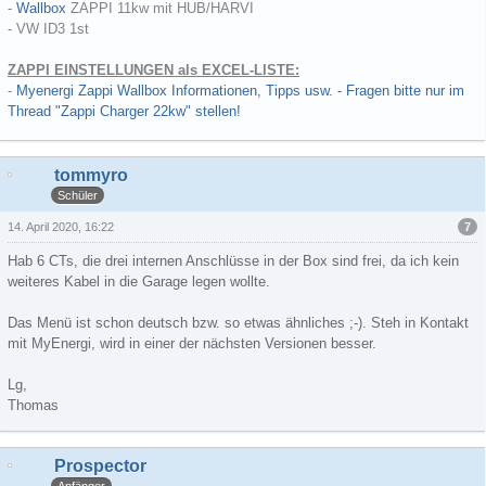
-
Wallbox
ZAPPI 11kw mit HUB/HARVI
- VW ID3 1st
ZAPPI EINSTELLUNGEN als EXCEL-LISTE:
-
Myenergi Zappi Wallbox Informationen, Tipps usw. - Fragen bitte nur im
Thread "Zappi Charger 22kw" stellen!
tommyro
Schüler
7
14. April 2020, 16:22
Hab 6 CTs, die drei internen Anschlüsse in der Box sind frei, da ich kein
weiteres Kabel in die Garage legen wollte.
Das Menü ist schon deutsch bzw. so etwas ähnliches ;-). Steh in Kontakt
mit MyEnergi, wird in einer der nächsten Versionen besser.
Lg,
Thomas
Prospector
Anfänger