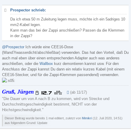
Prospector schrieb:
Da ich etwa 50 m Zuleitung legen muss, möchte ich ein 5adriges 10
mm2-Kabel legen.
Kann man das bei der Zappi anschließen? Passen da die Klemmen
in der Zappi?
@Prospector
Ich würde eine CEE16-Dose
(Wand?/wasserdicht/abschließbar) verwenden. Das hat den Vorteil, daß Du
auch mal eben über einen entsprechenden Adapter auch was anderes
anschließen, oder die
Wallbox
kurz demontieren kannst usw. Für den
Anschluss der Zappi kannst Du dann ein relativ kurzes Kabel (mit einem
CEE16-Stecker, und für die Zappi-Klemmen passendend) verwenden.
Gruß, Jürgen
(ab 11/17)
"Die Dauer um von A nach B zu kommen, wird von Strecke und
Durchschnittsgeschwindigkeit bestimmt, NICHT von der
Höchstgeschwindigkeit."
Dieser Beitrag wurde bereits 1 mal editiert, zuletzt von
Mimikri
(
12. Juli 2020, 14:51
)
aus folgendem Grund: Update