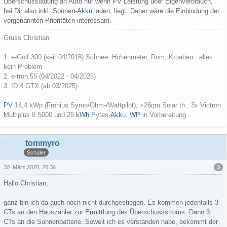
Überschussladung an Auto nur wenn
PV
Leistung über Eigenverbrauch,
bei Dir also inkl. Sonnen-
Akku
laden, liegt. Daher wäre die Einbindung der
vorgenannten Prioritäten interessant.
Gruss Christian
1.
e-Golf 300 (seit 04/2018)
Schnee, Höhenmeter, Rom, Kroatien...alles
kein Problem
2. e-tron 55 (04/2022 - 04/2025)
3. ID.4 GTX (ab 03/2025)
PV
14,4 kWp (Fronius Symo/Ohm-/Wattpilot), +26qm Solar th., 3x Victron
Multiplus II 5000 und 25
kWh
Pytes-
Akku
,
WP
in Vorbereitung
tommyro
Schüler
3
30. März 2020, 20:36
Hallo Christian,
ganz bin ich da auch noch nicht durchgestiegen. Es kommen jedenfalls 3
CTs an den Hauszähler zur Ermittlung des Überschussstroms. Dann 3
CTs an die Sonnenbatterie. Soweit ich es verstanden habe, bekommt der