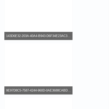
143D6E32-203A-40A4-B943-D6F34E23AC35.jpeg
60,44 kB, 640×480, 72 mal angesehen
9E97D8C5-7587-4244-960D-0AE3688CABD7.png
104,71 kB, 337×600, 65 mal angesehen