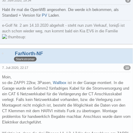
9
30. Juni 2020, 19:34
Habt ihr mal die OpenWB angesehen. Die werde ich bekommen, als
Standard + Version für
PV
Laden.
e-Golf Nr. 2 am 14.10.2020 abgeholt - steht nun zum Verkauf, Ioniq5 ist
auch schon wieder weg, nun kommt bald ein Kia EV6 in die Familie
FarNorth-NF
Starkstromer
10
7. Juli 2020, 22:17
Moin,
so die ZAPPI 22kw, 3Pasen,
Wallbox
ist in der Garage montiert. In die
Garage wurde ein 5x6mm2 fünfadriges Kabel für die Stromversorgung und
ein CAT 6 Netzwerkkabel für die Verlängerung der CT Anschlusskabel
verlegt. Falls kein Netzwerkkabel vorhanden, bzw. die Verlegung zum
Montageort nicht möglich ist, besteht die Möglichkeit die Daten von den
CT Klemmen mit dem HARVI mittels Funk zu übertragen. Montage
problemlos für handwerklich Begabte machbar. Anschluss wurde dann vom
Elektriker durchgeführt.