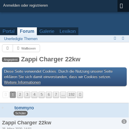
Anmelden oder registrieren
Portal
Forum
Galerie
Lexikon
Unerledigte Themen
Wallboxen
Zappi Charger 22kw
Angepinnt
Diese Seite verwendet Cookies. Durch die Nutzung unserer Seite
erklären Sie sich damit einverstanden, dass wir Cookies setzen.
Weitere Informationen
1
2
3
4
5
6
7
…
192
tommyro
Schüler
1
Zappi Charger 22kw
25. März 2020, 14:51