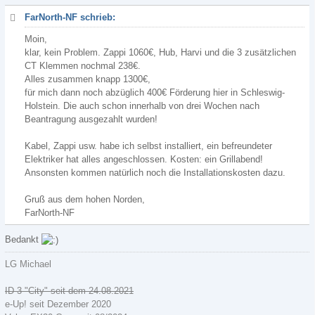
FarNorth-NF schrieb:
Moin,
klar, kein Problem. Zappi 1060€, Hub, Harvi und die 3 zusätzlichen
CT Klemmen nochmal 238€.
Alles zusammen knapp 1300€,
für mich dann noch abzüglich 400€ Förderung hier in Schleswig-
Holstein. Die auch schon innerhalb von drei Wochen nach
Beantragung ausgezahlt wurden!
Kabel, Zappi usw. habe ich selbst installiert, ein befreundeter
Elektriker hat alles angeschlossen. Kosten: ein Grillabend!
Ansonsten kommen natürlich noch die Installationskosten dazu.
Gruß aus dem hohen Norden,
FarNorth-NF
Bedankt
LG Michael
ID 3 "City" seit dem 24.08.2021
e-Up! seit Dezember 2020