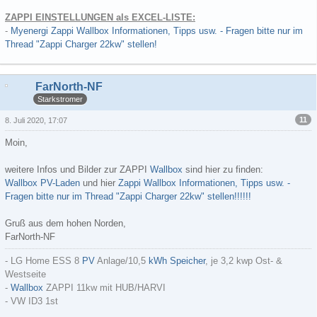
ZAPPI EINSTELLUNGEN als EXCEL-LISTE:
-
Myenergi Zappi Wallbox Informationen, Tipps usw. - Fragen bitte nur im
Thread "Zappi Charger 22kw" stellen!
FarNorth-NF
Starkstromer
11
8. Juli 2020, 17:07
Moin,
weitere Infos und Bilder zur ZAPPI
Wallbox
sind hier zu finden:
Wallbox PV-Laden
und hier
Zappi Wallbox Informationen, Tipps usw. -
Fragen bitte nur im Thread "Zappi Charger 22kw" stellen!!!!!!
Gruß aus dem hohen Norden,
FarNorth-NF
- LG Home ESS 8
PV
Anlage/10,5
kWh
Speicher
, je 3,2 kwp Ost- &
Westseite
-
Wallbox
ZAPPI 11kw mit HUB/HARVI
- VW ID3 1st