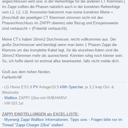
angeschlossen wird usw. in der Reihenfolge für die anderen CT Klemmen.(
Im Zappi sollten die Phasen natürlich auch in der korrekten Reihenfolge
sein L1, L2, L3). Ansonsten bekommt man keine korrekten Werte =
(Anschluß der jeweiligen CT Klemmen stimmen nicht mit den
Phasen/Anschluss im ZAPPI überein) oder Bezug und Einspeisewerte
sind vertauscht = (Polarität vertauscht).
Meine CT‘s haben 16mm2 Durchmesser, reicht vollkommen aus. Der
große Durchmesser wird benötigt wenn man beim 1 Phasen Zappi die
Klemme um das komplette Kabel legt, für die einzelnen Adern sind die
16mm2 Klemmen mehr als ausreichend. Könnten ruhig noch kleiner sein.
So, ich hoffe damit ist erstmal alles beantwortet, falls nicht melde dich.
Gruß aus dem hohen Norden,
FarNorth-NF
- LG Home ESS 8
PV
Anlage/10,5
kWh
Speicher
, je 3,2 kwp Ost- &
Westseite
-
Wallbox
ZAPPI 11kw mit HUB/HARVI
- VW ID3 1st
ZAPPI EINSTELLUNGEN als EXCEL-LISTE:
-
Myenergi Zappi Wallbox Informationen, Tipps usw. - Fragen bitte nur im
Thread "Zappi Charger 22kw" stellen!