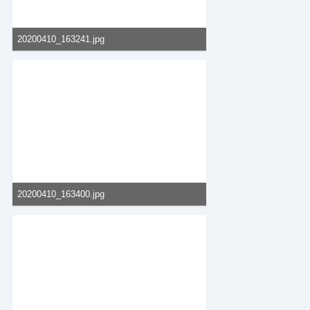
20200410_163241.jpg
55,37 kB, 400×600, 90 mal angesehen
20200410_163400.jpg
57,46 kB, 800×548, 136 mal angesehen