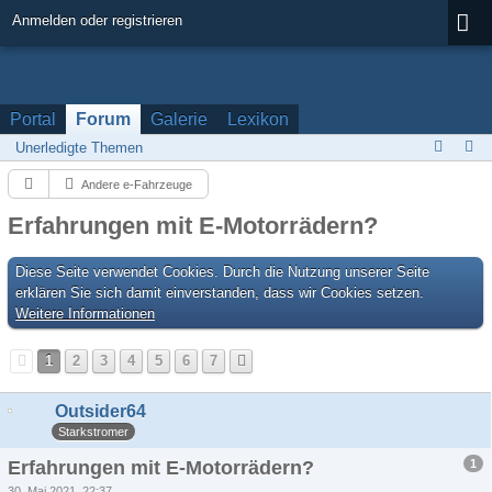
Anmelden oder registrieren
Portal
Forum
Galerie
Lexikon
Unerledigte Themen
Andere e-Fahrzeuge
Erfahrungen mit E-Motorrädern?
Diese Seite verwendet Cookies. Durch die Nutzung unserer Seite
erklären Sie sich damit einverstanden, dass wir Cookies setzen.
Weitere Informationen
1
2
3
4
5
6
7
Outsider64
Starkstromer
1
Erfahrungen mit E-Motorrädern?
30. Mai 2021, 22:37