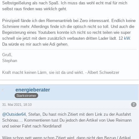
Selbstgeißelung als nach Spaß. Ich muss das wohl echt mal für mich
selbst raus finden was wirklich geht.
Prinzipiell fände ich den Riemenantrieb bei Zero interessant. Endlich keine
Schmiere mehr. Allerdings finde ich die optisch nicht so toll. Und auch die
Begeisterung eines Youtubers konnte ich nicht so recht teilen wie super
schnell sie jetzt mit dem zusätzlich verbauten dritten Lader lädt. 12
kW
.
Da würde es mir auch wie Adi gehen.
Gruß,
Stephan
Kraft macht keinen Lärm, sie ist da und wirkt. - Albert Schweitzer
energieberater
Starkstromer
7
31. Mai 2021, 18:10
@Outsider64
, Stefan, Du hast mich Zitiert mit dem Link zu der Ausfahrt
Schönau.... Kommentieren tust Du jedoch den Artikel von Uwe Reimann
und seiner Fahrt nach Nordirland!
Wäre schon nett wenn schon Zitiert wird, dann nicht den Bezug / Artikel