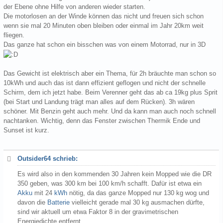
der Ebene ohne Hilfe von anderen wieder starten.
Die motorlosen an der Winde können das nicht und freuen sich schon
wenn sie mal 20 Minuten oben bleiben oder einmal im Jahr 20km weit
fliegen.
Das ganze hat schon ein bisschen was von einem Motorrad, nur in 3D
Das Gewicht ist elektrisch aber ein Thema, für 2h bräuchte man schon so
10kWh und auch das ist dann effizient geflogen und nicht der schnelle
Schirm, dem ich jetzt habe. Beim Verenner geht das ab ca 19kg plus Sprit
(bei Start und Landung trägt man alles auf dem Rücken). 3h wären
schöner. Mit Benzin geht auch mehr. Und da kann man auch noch schnell
nachtanken. Wichtig, denn das Fenster zwischen Thermik Ende und
Sunset ist kurz.
Outsider64 schrieb:
Es wird also in den kommenden 30 Jahren kein Mopped wie die DR
350 geben, was 300 km bei 100 km/h schafft. Dafür ist etwa ein
Akku
mit 24
kWh
nötig, da das ganze Mopped nur 130 kg wog und
davon die
Batterie
vielleicht gerade mal 30 kg ausmachen dürfte,
sind wir aktuell um etwa Faktor 8 in der gravimetrischen
Energiedichte entfernt.