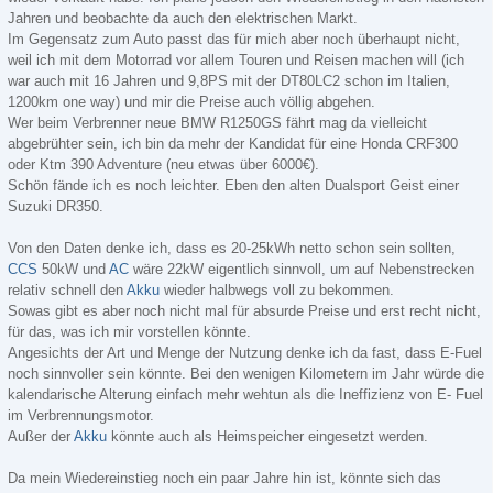
Jahren und beobachte da auch den elektrischen Markt.
Im Gegensatz zum Auto passt das für mich aber noch überhaupt nicht,
weil ich mit dem Motorrad vor allem Touren und Reisen machen will (ich
war auch mit 16 Jahren und 9,8PS mit der DT80LC2 schon im Italien,
1200km one way) und mir die Preise auch völlig abgehen.
Wer beim Verbrenner neue BMW R1250GS fährt mag da vielleicht
abgebrühter sein, ich bin da mehr der Kandidat für eine Honda CRF300
oder Ktm 390 Adventure (neu etwas über 6000€).
Schön fände ich es noch leichter. Eben den alten Dualsport Geist einer
Suzuki DR350.
Von den Daten denke ich, dass es 20-25kWh netto schon sein sollten,
CCS
50kW und
AC
wäre 22kW eigentlich sinnvoll, um auf Nebenstrecken
relativ schnell den
Akku
wieder halbwegs voll zu bekommen.
Sowas gibt es aber noch nicht mal für absurde Preise und erst recht nicht,
für das, was ich mir vorstellen könnte.
Angesichts der Art und Menge der Nutzung denke ich da fast, dass E-Fuel
noch sinnvoller sein könnte. Bei den wenigen Kilometern im Jahr würde die
kalendarische Alterung einfach mehr wehtun als die Ineffizienz von E- Fuel
im Verbrennungsmotor.
Außer der
Akku
könnte auch als Heimspeicher eingesetzt werden.
Da mein Wiedereinstieg noch ein paar Jahre hin ist, könnte sich das