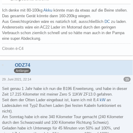
Ich denke mit 80-100kg
Akku
könnte man da etwas auf die Beine stellen.
Das gesamte Gerät könnte dann 160-200kg wiegen.
Aus Gewichtsgründen wäre es natürlich toll, ausschließlich
DC
zu laden.
Andererseits wäre ein AC22 Lader im Motorrad durch den geringen
Verbrauch schon ziemlich schnell und so hätte man auch in der Pampa
eine super Abdeckung.
Citroën ë-C4
ODZ74
Anfänger
15
29. Juni 2021, 22:14
Seit genau 1 Jahr habe ich nun die B196 Erweiterung, und habe in dieser
Zeit 17.215 Kilometer mit meiner Zero S 11KW ZF13.0 gefahren.
Seit dem der Otten Lader eingebaut ist, kann ich mit 8,4
kW
an
Ladesäulen mit Typ2 Buchen Laden (bei festen Kabeln funktioniert es
nicht).
Am Sonntag habe ich eine 340 Kilometer Tour gemacht (240 Kilometer
durch den Schwarzwald und 100 Kilometer Richtung Schweiz).
Geladen habe ich Unterwegs für 45 Minuten von 50% auf 100%, und