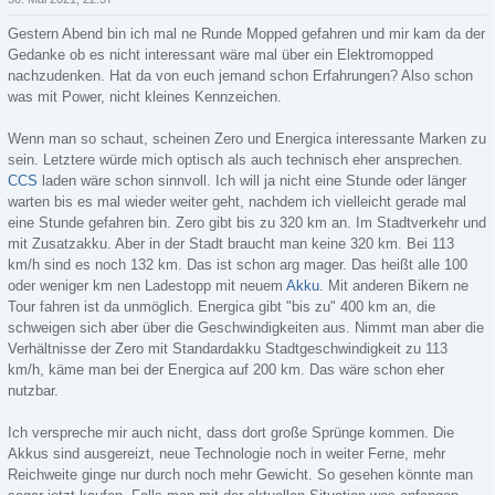
Gestern Abend bin ich mal ne Runde Mopped gefahren und mir kam da der
Gedanke ob es nicht interessant wäre mal über ein Elektromopped
nachzudenken. Hat da von euch jemand schon Erfahrungen? Also schon
was mit Power, nicht kleines Kennzeichen.
Wenn man so schaut, scheinen Zero und Energica interessante Marken zu
sein. Letztere würde mich optisch als auch technisch eher ansprechen.
CCS
laden wäre schon sinnvoll. Ich will ja nicht eine Stunde oder länger
warten bis es mal wieder weiter geht, nachdem ich vielleicht gerade mal
eine Stunde gefahren bin. Zero gibt bis zu 320 km an. Im Stadtverkehr und
mit Zusatzakku. Aber in der Stadt braucht man keine 320 km. Bei 113
km/h sind es noch 132 km. Das ist schon arg mager. Das heißt alle 100
oder weniger km nen Ladestopp mit neuem
Akku
. Mit anderen Bikern ne
Tour fahren ist da unmöglich. Energica gibt "bis zu" 400 km an, die
schweigen sich aber über die Geschwindigkeiten aus. Nimmt man aber die
Verhältnisse der Zero mit Standardakku Stadtgeschwindigkeit zu 113
km/h, käme man bei der Energica auf 200 km. Das wäre schon eher
nutzbar.
Ich verspreche mir auch nicht, dass dort große Sprünge kommen. Die
Akkus sind ausgereizt, neue Technologie noch in weiter Ferne, mehr
Reichweite ginge nur durch noch mehr Gewicht. So gesehen könnte man