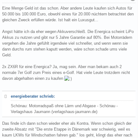
Eine Menge Geld ist das schon. Aber andere Leute kaufen sich Autos für
50.000 bis 100.000 Euro, obwohl eines für 20.000 nüchtern betrachtet den
gleichen Zweck erfüllen würde. Ist halt ein Luxusgut...
Angst hätte ich da eher wegen Akkuverschleiß. Die Energica scheint LiPo
Akkus zu nutzen und gibt nur 5 Jahre Garantie auf 80%. Bei Motorrädern
vergehen die Jahre gefühlt irgendwie viel schneller, und wenn wenn sie
dann durchs rum stehen kaputt werden, wäre schon schade ums viele
Geld.
2x ZX6R für eine Energica? Ja, mag sein. Aber man bekam auch 2
normale 7er Golf zum Preis eines e-Golf. Hat viele Leute trotzdem nicht
davon abgehalten einen zu kaufen
energieberater schrieb:
Schönau: Motorradspaß ohne Lärm und Abgase - Schönau -
Verlagshaus Jaumann (verlagshaus-jaumann.de)
Das finde ich dann schon wieder eher als Kontra. Wenn schon gleich der
zweite Absatz mit "Die erste Etappe in Dänemark war schwierig, weil es
kaum LKWs für Windschatten fahren gab." los geht, klingt das eher nach