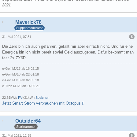
2021
Maverick78
Suppenmoderator
5
31. Mai 2021, 07:31
Die Zero bin ich auch gefahren, gefällt mir aber einfach nicht. Und für eine
Energica bin ich nicht bereit soviel Geld auszugeben. Dafür bekommt man
fast 2x ZX6R
e-Golf MJ15 ab 16.02.15
e-Golf MJ18 ab 22.01.18
e-Golf MJ18 ab 02.03.18
e-Tron MJ20 ab 14.05.21
22,61kWp
PV
+31kWh
Speicher
Jetzt Smart Strom verbrauchen mit Octopus
Outsider64
Starkstromer
6
31. Mai 2021, 12:35