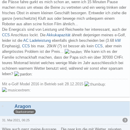
die Pässe fahre gurkt es mich schon an, wenn ich 15 Minuten Pause
machen muss um etwas die Beine zu vertreten und ein wenig trinken oder
frisches Obst in einem kleinen Geschäft besorgen. Entweder ich ziehe die
ganze (verschwitzte) Kluft aus oder bewege mich unbequem einem
Roboter aus alten scine fiction Film ähnlich...
Die Energica's sind von Leistung und Reichweite her interessant, auch der
CCS
Anschluss lockt. Die
Akkukapazität
ähnelt derjenigen meines e-Golf,
leider ist die
AC Ladeleistung
ebenfalls gleich bescheiden bei (3.68
kW
Einphasig),
CCS
bis max. 20kW (?) ist besser als kein
CCS
, aber mein
allergrösstes Problem ist der Preis...
Wie kann ich es der
Familie schmackhaft machen, dass der Papa sich ein über 30'000 CHFr.
teures Motorrad leistet welches wenige Male im Jahr ausschliesslich bei
schönem warmem Wetter benutzt wird, während wir sonst eher sparsam
leben?
Mit e-Golf Model 2016 in Betrieb seit 28.12.2015
Aragon
Starkstromer
3
31. Mai 2021, 06:25
Wäre auch ganz meine Aussage... Die paar km die mit Wetter, privaten