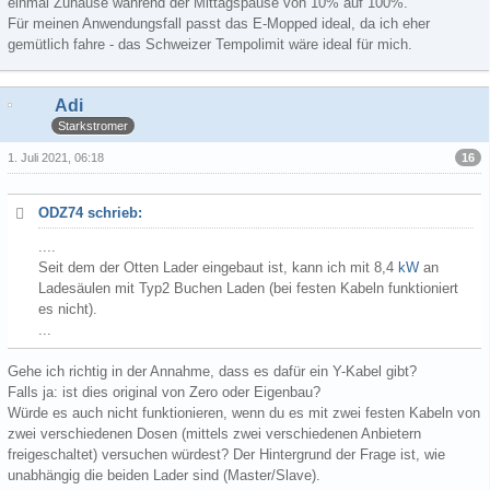
einmal Zuhause während der Mittagspause von 10% auf 100%.
Für meinen Anwendungsfall passt das E-Mopped ideal, da ich eher
gemütlich fahre - das Schweizer Tempolimit wäre ideal für mich.
Adi
Starkstromer
16
1. Juli 2021, 06:18
ODZ74 schrieb:
....
Seit dem der Otten Lader eingebaut ist, kann ich mit 8,4
kW
an
Ladesäulen mit Typ2 Buchen Laden (bei festen Kabeln funktioniert
es nicht).
...
Gehe ich richtig in der Annahme, dass es dafür ein Y-Kabel gibt?
Falls ja: ist dies original von Zero oder Eigenbau?
Würde es auch nicht funktionieren, wenn du es mit zwei festen Kabeln von
zwei verschiedenen Dosen (mittels zwei verschiedenen Anbietern
freigeschaltet) versuchen würdest? Der Hintergrund der Frage ist, wie
unabhängig die beiden Lader sind (Master/Slave).