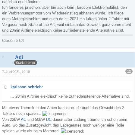
natürlich noch ändern.
Ich fände es ja schön, aber bin auch kein Hardcore Elektromobilist, den
ein Verbrennungsmotor vom Wiedereinstieg abhalten würde. Ich fliege
auch Motorgleitschirm und auch da ist 2021 ein luftgekühlter 2-Takter mit
Vergaser noch State of the Art, weil einfach das Gewicht ganz vorne steht
und 20min Airtime elektrisch keine zufriedenstellende Alternative sind.
Citroën ë-C4
Adi
Starkstromer
12
7. Juni 2021, 19:10
karlsson schrieb:
... 20min Airtime elektrisch keine zufriedenstellende Alternative sind.
Mit etwas Thermik in den Alpen kannst du dir auch das Gewicht des 2-
Takters noch sparen...
Von 22kW
AC
und 50kW
DC
dauerhafter Ladung träume ich schon beim
Auto, wo das Zusatzgewicht des Ladegerätes noch weniger eine Rolle
spielen würde als beim Motorrad.