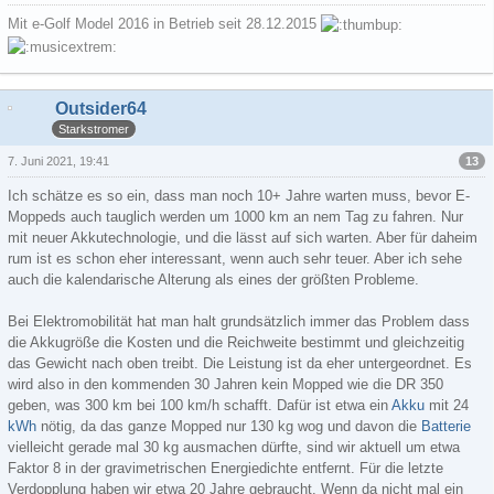
Mit e-Golf Model 2016 in Betrieb seit 28.12.2015
Outsider64
Starkstromer
13
7. Juni 2021, 19:41
Ich schätze es so ein, dass man noch 10+ Jahre warten muss, bevor E-
Moppeds auch tauglich werden um 1000 km an nem Tag zu fahren. Nur
mit neuer Akkutechnologie, und die lässt auf sich warten. Aber für daheim
rum ist es schon eher interessant, wenn auch sehr teuer. Aber ich sehe
auch die kalendarische Alterung als eines der größten Probleme.
Bei Elektromobilität hat man halt grundsätzlich immer das Problem dass
die Akkugröße die Kosten und die Reichweite bestimmt und gleichzeitig
das Gewicht nach oben treibt. Die Leistung ist da eher untergeordnet. Es
wird also in den kommenden 30 Jahren kein Mopped wie die DR 350
geben, was 300 km bei 100 km/h schafft. Dafür ist etwa ein
Akku
mit 24
kWh
nötig, da das ganze Mopped nur 130 kg wog und davon die
Batterie
vielleicht gerade mal 30 kg ausmachen dürfte, sind wir aktuell um etwa
Faktor 8 in der gravimetrischen Energiedichte entfernt. Für die letzte
Verdopplung haben wir etwa 20 Jahre gebraucht. Wenn da nicht mal ein