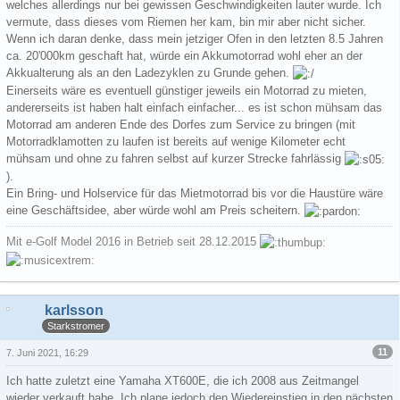
welches allerdings nur bei gewissen Geschwindigkeiten lauter wurde. Ich
vermute, dass dieses vom Riemen her kam, bin mir aber nicht sicher.
Wenn ich daran denke, dass mein jetziger Ofen in den letzten 8.5 Jahren
ca. 20'000km geschaft hat, würde ein Akkumotorrad wohl eher an der
Akkualterung als an den Ladezyklen zu Grunde gehen.
Einerseits wäre es eventuell günstiger jeweils ein Motorrad zu mieten,
andererseits ist haben halt einfach einfacher... es ist schon mühsam das
Motorrad am anderen Ende des Dorfes zum Service zu bringen (mit
Motorradklamotten zu laufen ist bereits auf wenige Kilometer echt
mühsam und ohne zu fahren selbst auf kurzer Strecke fahrlässig
).
Ein Bring- und Holservice für das Mietmotorrad bis vor die Haustüre wäre
eine Geschäftsidee, aber würde wohl am Preis scheitern.
Mit e-Golf Model 2016 in Betrieb seit 28.12.2015
karlsson
Starkstromer
11
7. Juni 2021, 16:29
Ich hatte zuletzt eine Yamaha XT600E, die ich 2008 aus Zeitmangel
wieder verkauft habe. Ich plane jedoch den Wiedereinstieg in den nächsten