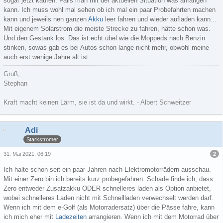
sogar jetzt kaufen. Falls man mit der aktuellen Situation was anfangen
kann. Ich muss wohl mal sehen ob ich mal ein paar Probefahrten machen
kann und jeweils nen ganzen
Akku
leer fahren und wieder aufladen kann...
Mit eigenem Solarstrom die meiste Strecke zu fahren, hätte schon was.
Und den Gestank los. Das ist echt übel wie die Moppeds nach Benzin
stinken, sowas gab es bei Autos schon lange nicht mehr, obwohl meine
auch erst wenige Jahre alt ist.
Gruß,
Stephan
Kraft macht keinen Lärm, sie ist da und wirkt. - Albert Schweitzer
Adi
Starkstromer
2
31. Mai 2021, 06:19
Ich halte schon seit ein paar Jahren nach Elektromotorrädern ausschau.
Mit einer Zero bin ich bereits kurz probegefahren. Schade finde ich, dass
Zero entweder Zusatzakku ODER schnelleres laden als Option anbietet,
wobei schnelleres Laden nicht mit Schnellladen verwechselt werden darf.
Wenn ich mit dem e-Golf (als Motorradersatz) über die Pässe fahre, kann
ich mich eher mit
Ladezeiten
arrangieren. Wenn ich mit dem Motorrad über