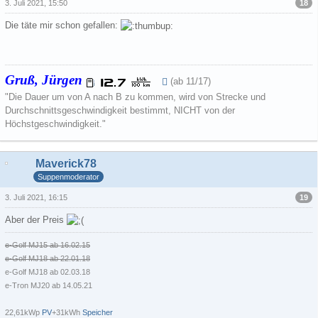
18
3. Juli 2021, 15:50
Die täte mir schon gefallen:
Gruß, Jürgen
(ab 11/17)
"Die Dauer um von A nach B zu kommen, wird von Strecke und
Durchschnittsgeschwindigkeit bestimmt, NICHT von der
Höchstgeschwindigkeit."
Maverick78
Suppenmoderator
19
3. Juli 2021, 16:15
Aber der Preis
e-Golf MJ15 ab 16.02.15
e-Golf MJ18 ab 22.01.18
e-Golf MJ18 ab 02.03.18
e-Tron MJ20 ab 14.05.21
22,61kWp
PV
+31kWh
Speicher