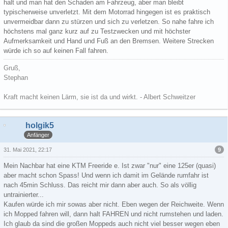
halt und man hat den Schaden am Fahrzeug, aber man bleibt
typischerweise unverletzt. Mit dem Motorrad hingegen ist es praktisch
unvermeidbar dann zu stürzen und sich zu verletzen. So nahe fahre ich
höchstens mal ganz kurz auf zu Testzwecken und mit höchster
Aufmerksamkeit und Hand und Fuß an den Bremsen. Weitere Strecken
würde ich so auf keinen Fall fahren.
Gruß,
Stephan
Kraft macht keinen Lärm, sie ist da und wirkt. - Albert Schweitzer
holgik5
Anfänger
9
31. Mai 2021, 22:17
Mein Nachbar hat eine KTM Freeride e. Ist zwar "nur" eine 125er (quasi)
aber macht schon Spass! Und wenn ich damit im Gelände rumfahr ist
nach 45min Schluss. Das reicht mir dann aber auch. So als völlig
untrainierter...
Kaufen würde ich mir sowas aber nicht. Eben wegen der Reichweite. Wenn
ich Mopped fahren will, dann halt FAHREN und nicht rumstehen und laden.
Ich glaub da sind die großen Moppeds auch nicht viel besser wegen eben