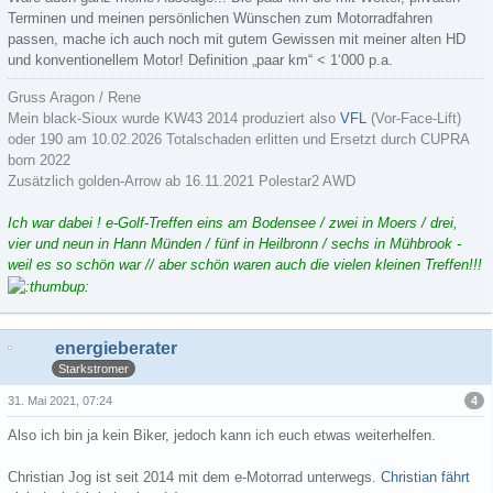
Terminen und meinen persönlichen Wünschen zum Motorradfahren
passen, mache ich auch noch mit gutem Gewissen mit meiner alten HD
und konventionellem Motor! Definition „paar km“ < 1‘000 p.a.
Gruss Aragon / Rene
Mein black-Sioux wurde KW43 2014 produziert also
VFL
(Vor-Face-Lift)
oder 190 am 10.02.2026 Totalschaden erlitten und Ersetzt durch CUPRA
born 2022
Zusätzlich golden-Arrow ab 16.11.2021 Polestar2 AWD
Ich war dabei ! e-Golf-Treffen eins am Bodensee / zwei in Moers / drei,
vier und neun in Hann Münden / fünf in Heilbronn / sechs in Mühbrook -
weil es so schön war // aber schön waren auch die vielen kleinen Treffen!!!
energieberater
Starkstromer
4
31. Mai 2021, 07:24
Also ich bin ja kein Biker, jedoch kann ich euch etwas weiterhelfen.
Christian Jog ist seit 2014 mit dem e-Motorrad unterwegs.
Christian fährt