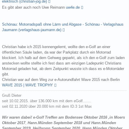
elektrisch (christian-jog.de)
Es gibt aber auch noch Uwe Reimann
uw4e.de
Schönau: Motorradspaß ohne Lärm und Abgase - Schönau - Verlagshaus
Jaumann (verlagshaus-jaumann.de)
Christian habe ich 2015 kennengelernt, wollte den e-Golf an einer
öffentlichen Säule laden, da war der Parkplatz durch ein Motorrad
blockiert. Ich halb auf dem Gehweg geparkt, als ich den e-Golf zum laden
anstecken wollte stellte ich fest dass am einzigen Ladepunkt Christians
Motorrad geladen hat, ab dem Zeitpunkt wusste ich dass es e-Motorräder
gibt.
Christian war auf dem Weg zur e-Autorundfahrt Wave 2015 nach Berlin
WAVE 2015 | WAVE TROPHY
Gruß Dieter
seit 10.02.2015. über 136.000 km mit dem eGolf...….
seit 02.11.2020 über 20.000 km mit dem ID.3 1st Max
Wir waren dabei! e-Golf Treffen am Bodensee Oktober 2016 ,in Moers
Oktober 2017
,
Hann.Münden September 2018 und Hann.Münden
September 2019
,
Heilbronn September 2020
,
Hann.Münden Oktober