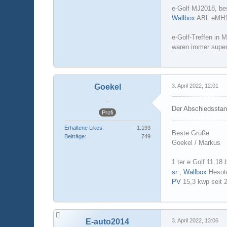
e-Golf MJ2018, bes
Wallbox
ABL eMH
e-Golf-Treffen in 
waren immer supe
Goekel
3. April 2022, 12:01
Der Abschiedsstan
Profi
Erhaltene Likes
1.193
Beste Grüße
Beiträge
749
Goekel / Markus
1 ter e Golf 11.18 
sr
,
Wallbox
Hesot
PV
15,3 kwp seit 
E-auto2014
3. April 2022, 13:06