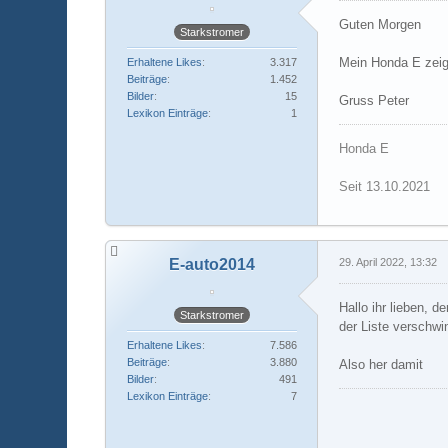
Guten Morgen
Starkstromer
Mein Honda E zeig
Erhaltene Likes
3.317
Beiträge
1.452
Bilder
15
Gruss Peter
Lexikon Einträge
1
Honda E
Seit 13.10.2021
E-auto2014
29. April 2022, 13:32
Hallo ihr lieben, 
Starkstromer
der Liste verschwi
Erhaltene Likes
7.586
Beiträge
3.880
Also her damit
Bilder
491
Lexikon Einträge
7