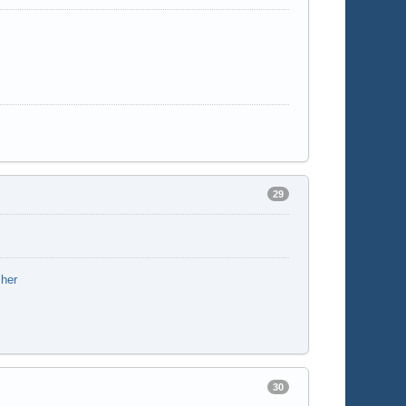
29
cher
30