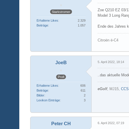
Zoe Q210 EZ 03/13
Starkstromer
Model 3 Long Rang
Erhaltene Likes
2.329
Beiträge
1.057
Ende des Jahres k
Citroën ë-C4
JoeB
5. April 2022, 18:14
..das aktuelle Mo
Profi
Erhaltene Likes
606
eGolf
, MJ15,
CCS
Beiträge
611
Bilder
2
Lexikon Einträge
3
Peter CH
6. April 2022, 07:19