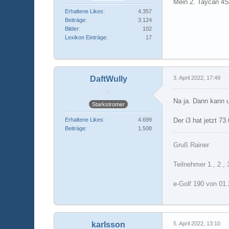
Mein 2. Taycan 4S
Erhaltene Likes
4.357
Beiträge
3.124
Bilder
102
Lexikon Einträge
17
DaftWully
3. April 2022, 17:49
Na ja. Dann kann 
Starkstromer
Der i3 hat jetzt 73
Erhaltene Likes
4.699
Beiträge
1.508
Gruß Rainer
Teilnehmer 1., 2., 
e-Golf 190 von 01
karlsson
5. April 2022, 13:10