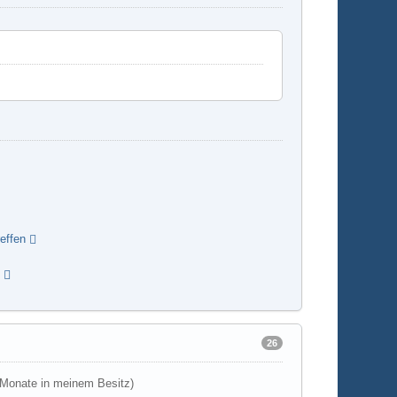
effen
o
26
 Monate in meinem Besitz)