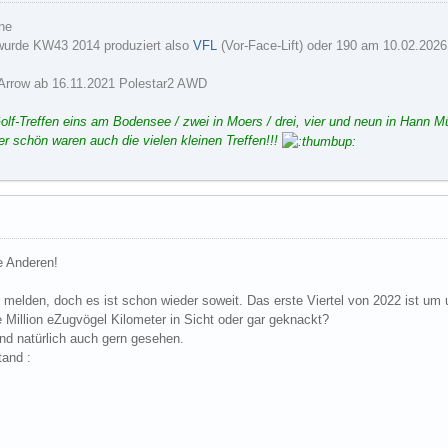
ne
wurde KW43 2014 produziert also
VFL
(Vor-Face-Lift) oder 190 am 10.02.2026
-Arrow ab 16.11.2021 Polestar2 AWD
Golf-Treffen eins am Bodensee / zwei in Moers / drei, vier und neun in Hann Mü
er schön waren auch die vielen kleinen Treffen!!!
e Anderen!
e melden, doch es ist schon wieder soweit. Das erste Viertel von 2022 ist um 
e Million eZugvögel Kilometer in Sicht oder gar geknackt?
nd natürlich auch gern gesehen.
tand :