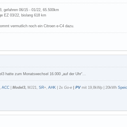
, gefahren 06/15 - 01/22, 65.500km
e EZ 03/22, bislang 618 km
ommt vermutlich noch ein Citroen e-C4 dazu.
del3 hatte zum Monatswechsel 16.000 „auf der Uhr“…
,
ACC
|
Model3
,
MJ21,
SR
+,
AHK
| 2x
Go-e
|
PV
mit 19,8kWp | 20kWh
Spei