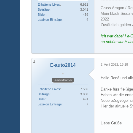
Erhaltene Likes
6.921
Gruss Aragon / Re
Beiträge
3.041
Mein black-Sioux 
Bilder
439
2022
Lexikon Einträge
4
Zusätzlich golden
Ich war dabei ! e-
so schön war // ab
E-auto2014
2. April 2022, 15:18
Hallo René und all
Starkstromer
Danke fürs fleißig
Erhaltene Likes
7.586
Beiträge
3.880
Haben wir die erst
Bilder
491
Neue eZugvögel si
Lexikon Einträge
7
Hier der aktuelle S
Liebe Grüße