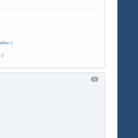
effen
o
23