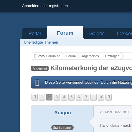
Anmelden oder registrieren
Forum
Portal
Galerie
Lexiko
Unerledigte Themen
eVW-Forum.de
Forum
Allgemeines
Umfragen
Kilometerkönig der eZugvö
Angepinnt
Diese Seite verwendet Cookies. Durch die Nutzung 
1
2
3
4
5
6
7
…
16
Aragon
23. März 2022, 18:06
Hallo Klaus - nach
Starkstromer