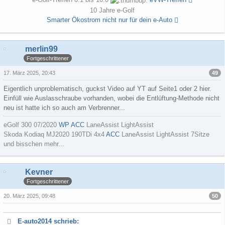
10 Jahre e-Golf
Smarter Ökostrom nicht nur für dein e-Auto
merlin99
Fortgeschrittener
49
17. März 2025, 20:43
Eigentlich unproblematisch, guckst Video auf YT auf Seite1 oder 2 hier.
Einfüll wie Auslasschraube vorhanden, wobei die Entlüftung-Methode nicht
neu ist hatte ich so auch am Verbrenner...
eGolf 300 07/2020
WP
ACC
LaneAssist LightAssist
Skoda Kodiaq MJ2020 190TDi 4x4
ACC
LaneAssist LightAssist 7Sitze
und bisschen mehr...
Kevner
Fortgeschrittener
50
20. März 2025, 09:48
E-auto2014 schrieb: