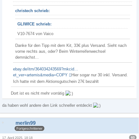
christech schrieb:
GLIWICE schrieb:
V10-7674 von Vaico
Danke für den Tipp mit dem Kit, 33€ plus Versand. Sieht nach
vorne rechts aus, oder? Beim Winterreifenwechsel
demnächst...
ebay.de/itm/364034243569?mkcid…
et_ver=artemis&media=COPY
Hier sogar nur 30 inkl. Versand.
Ich hatte mit dem Aktionsgutschein 27€ bezahlt
Dort ist es nicht mehr vorrätig
da haben wohl andere den Link schneller entdeckt
merlin99
Fortgeschrittener
60
17. April 2025, 18:18