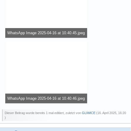
WhatsApp Image 2025-04-16 at 10.40.45.jpeg
77,81 kB, 337×600, 32 mal angesehen
WhatsApp Image 2025-04-16 at 10.40.46.jpeg
65,91 kB, 337×600, 33 mal angesehen
Dieser Beitrag wurde bereits 1 mal editiert, zuletzt von
GLIWICE
(
16. April 2025, 16:20
)