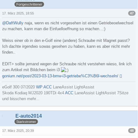
Fortgeschrittener
47
17. März 2025, 18:55
@DaftWully
naja, wenn es nicht vorgesehen ist einen Getriebeoelwechsel
zu machen, kann man die Einfuelloeffnung so machen...:)
Weiss einer ob in den e-Golf eine (andere) Schraube mit Magnet passt?
Ich dachte irgendwo sowas gesehen zu haben, kann es aber nicht mehr
finden..
EDIT> sollte jemand wegen der Schraube nicht verstehen wieso, link ich
zum Artikel mit Bildchen beim i3
gonium.net/post/2023-03-13-bmw-i3-getriebe%C3%B6l-wechseln/
eGolf 300 07/2020
WP
ACC
LaneAssist LightAssist
Skoda Kodiaq MJ2020 190TDi 4x4
ACC
LaneAssist LightAssist 7Sitze
und bisschen mehr...
E-auto2014
Starkstromer
48
17. März 2025, 20:39