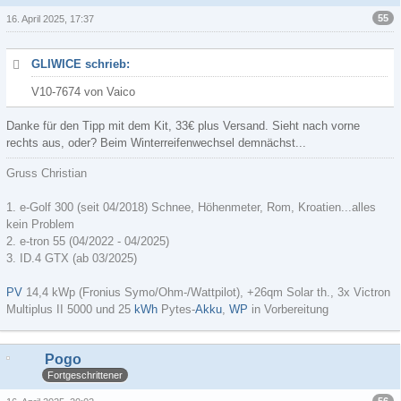
55
16. April 2025, 17:37
GLIWICE schrieb:
V10-7674 von Vaico
Danke für den Tipp mit dem Kit, 33€ plus Versand. Sieht nach vorne
rechts aus, oder? Beim Winterreifenwechsel demnächst...
Gruss Christian
1.
e-Golf 300 (seit 04/2018)
Schnee, Höhenmeter, Rom, Kroatien...alles
kein Problem
2. e-tron 55 (04/2022 - 04/2025)
3. ID.4 GTX (ab 03/2025)
PV
14,4 kWp (Fronius Symo/Ohm-/Wattpilot), +26qm Solar th., 3x Victron
Multiplus II 5000 und 25
kWh
Pytes-
Akku
,
WP
in Vorbereitung
Pogo
Fortgeschrittener