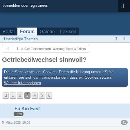
Anmelden oder registrieren
Portal
Forum
Galerie
Lexikon
Unerledigte Themen
e-Golf Teilenummern, Wartung,Tipps & Tricks
Getriebeölwechsel sinnvoll?
Diese Seite verwendet Cookies. Durch die Nutzung unserer Seite
erklären Sie sich damit einverstanden, dass wir Cookies setzen.
Weitere Informationen
1
2
3
4
5
Fu Kin Fast
Profi
41
5. März 2025, 19:09