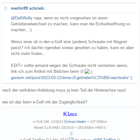
merlin99 schrieb:
@DaftWully
naja, wenn es nicht vorgesehen ist einen
Getriebeoelwechsel zu machen, kann man die Einfuelloeffnung so
machen...:)
Weiss einer ob in den e-Golf eine (andere) Schraube mit Magnet
passt? Ich dachte irgendwo sowas gesehen zu haben, kann es aber
nicht mehr finden..
EDIT> sollte jemand wegen der Schraube nicht verstehen wieso,
link ich zum Artikel mit Bildchen beim i3
gonium.net/post/2023-03-13-bmw-i3-getriebe%C3%B6l-wechseln/
nach der verlinkten Anleitung muss ja kein Teil der Hinterachse raus!
wie ist das beim e-Golf mit der Zugänglichkeit?
Klaus
e-Golf 190, 12/2014
Schnarchlader
> 137.000km
Model 3 LR AWD, 03/2019 > 183.000km HW3.0
e-Golf-Treffen 0.1 bis 10.0
eVW-Treffen