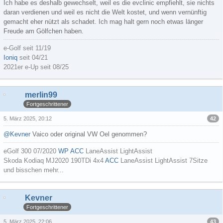
Ich habe es deshalb gewechselt, weil es die evclinic empfiehlt, sie nichts
daran verdienen und weil es nicht die Welt kostet, und wenn vernünftig
gemacht eher nützt als schadet. Ich mag halt gern noch etwas länger
Freude am Gölfchen haben.
e-Golf seit 11/19
Ioniq
seit 04/21
2021er e-Up seit 08/25
merlin99
Fortgeschrittener
42
5. März 2025, 20:12
@Kevner
Vaico oder original VW Oel genommen?
eGolf 300 07/2020
WP
ACC
LaneAssist LightAssist
Skoda Kodiaq MJ2020 190TDi 4x4
ACC
LaneAssist LightAssist 7Sitze
und bisschen mehr...
Kevner
Fortgeschrittener
43
5. März 2025, 22:06