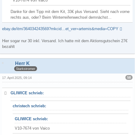
V10-7674 von Vaico
Danke für den Tipp mit dem Kit, 33€ plus Versand. Sieht nach vorne
rechts aus, oder? Beim Winterreifenwechsel demnächst...
ebay.de/itm/364034243569?mkcid…et_ver=artemis&media=COPY
Hier sogar nur 30 inkl. Versand. Ich hatte mit dem Aktionsgutschein 27€
bezahlt
Herr K
Starkstromer
58
17. April 2025, 09:14
GLIWICE schrieb:
christech schrieb:
GLIWICE schrieb:
V10-7674 von Vaico