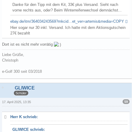
Danke für den Tipp mit dem Kit, 33€ plus Versand. Sieht nach
vorne rechts aus, oder? Beim Winterreifenwechsel demnächst...
ebay.de/itm/364034243569?mkcid…et_ver=artemis&media=COPY
Hier sogar nur 30 inkl. Versand. Ich hatte mit dem Aktionsgutschein
27€ bezahlt
Dort ist es nicht mehr vorrätig
Liebe Grüße,
Christoph
e-Golf 300 seit 03/2018
GLIWICE
Schüler
59
17. April 2025, 13:35
Herr K schrieb:
GLIWICE schrieb: