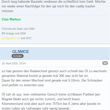
Durch lang haltende Bauteile verdienen die schließlich kein Geld. Möchte
mir weder einen Nachfolger für den upi noch für den caddy kaufen
müssen.
Ciao Markus
Thermische Solar seit 1999
PV
-Anlage seit 2006
goldiggelber upi
seit 2017
GLIWICE
Schüler
52
16. April 2025, 10:54
so hab gestern den Radwechsel genutzt auch schnell das Öl zu wechseln.
gesamtes Material kostet ja gerade mal 30€ was echt fair ist.
Dauer für den reinen Wechsel sind gerade mal 5-10min. Die Schrauben
sind perfekt zu erreichen usw.
Öl sah ok aus. kein verbrannter Geruch keine sichtbaren Partikel (am
Magnet bleibt auch gar nichts zurück), und leicht braun.
Kilometerstand sind aber auch erst 75Tkm bei 8 Jahre alter (wurde im
ersten Leben als Leihwagen sehr wenig bewegt)