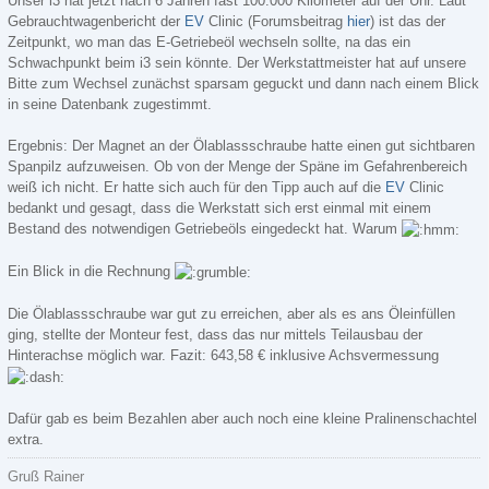
Unser i3 hat jetzt nach 6 Jahren fast 100.000 Kilometer auf der Uhr. Laut
Gebrauchtwagenbericht der
EV
Clinic (Forumsbeitrag
hier
) ist das der
Zeitpunkt, wo man das E-Getriebeöl wechseln sollte, na das ein
Schwachpunkt beim i3 sein könnte. Der Werkstattmeister hat auf unsere
Bitte zum Wechsel zunächst sparsam geguckt und dann nach einem Blick
in seine Datenbank zugestimmt.
Ergebnis: Der Magnet an der Ölablassschraube hatte einen gut sichtbaren
Spanpilz aufzuweisen. Ob von der Menge der Späne im Gefahrenbereich
weiß ich nicht. Er hatte sich auch für den Tipp auch auf die
EV
Clinic
bedankt und gesagt, dass die Werkstatt sich erst einmal mit einem
Bestand des notwendigen Getriebeöls eingedeckt hat. Warum
Ein Blick in die Rechnung
Die Ölablassschraube war gut zu erreichen, aber als es ans Öleinfüllen
ging, stellte der Monteur fest, dass das nur mittels Teilausbau der
Hinterachse möglich war. Fazit: 643,58 € inklusive Achsvermessung
Dafür gab es beim Bezahlen aber auch noch eine kleine Pralinenschachtel
extra.
Gruß Rainer