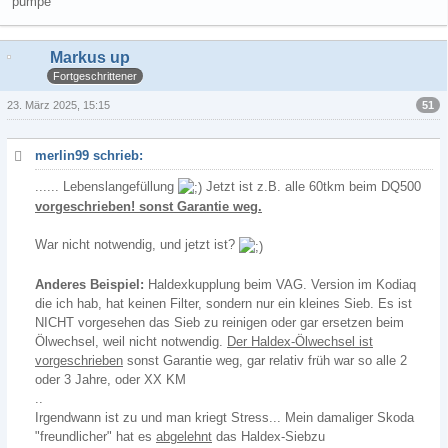
"pumpe"
Markus up
Fortgeschrittener
51
23. März 2025, 15:15
merlin99 schrieb:
...... Lebenslangefüllung
Jetzt ist z.B. alle 60tkm beim DQ500
vorgeschrieben! sonst Garantie weg.
War nicht notwendig, und jetzt ist?
Anderes Beispiel:
Haldexkupplung beim VAG. Version im Kodiaq
die ich hab, hat keinen Filter, sondern nur ein kleines Sieb. Es ist
NICHT vorgesehen das Sieb zu reinigen oder gar ersetzen beim
Ölwechsel, weil nicht notwendig.
Der Haldex-Ölwechsel ist
vorgeschrieben
sonst Garantie weg, gar relativ früh war so alle 2
oder 3 Jahre, oder XX KM
..
Irgendwann ist zu und man kriegt Stress... Mein damaliger Skoda
"freundlicher" hat es
abgelehnt
das Haldex-Siebzu