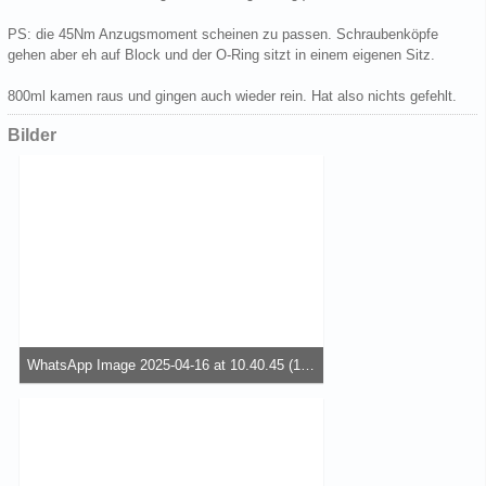
PS: die 45Nm Anzugsmoment scheinen zu passen. Schraubenköpfe
gehen aber eh auf Block und der O-Ring sitzt in einem eigenen Sitz.
800ml kamen raus und gingen auch wieder rein. Hat also nichts gefehlt.
Bilder
WhatsApp Image 2025-04-16 at 10.40.45 (1).jpeg
80,31 kB, 337×600, 29 mal angesehen