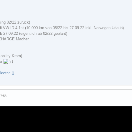
ging 02/22 zurück)
i VW ID.4 1st (10.000 km von 05/22 bis 27.09.22 inkl. Norwegen Urlaub)
b 27.09.22 (eigentlich ab 02/22 geplant)
 CHARGE Macher
Mobility Kram)
der
)
ectric
07:53