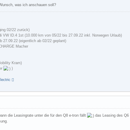
Wunsch, was ich anschauen soll?
ging 02/22 zurück)
i VW ID.4 1st (10.000 km von 05/22 bis 27.09.22 inkl. Norwegen Urlaub)
b 27.09.22 (eigentlich ab 02/22 geplant)
 CHARGE Macher
Mobility Kram)
der
)
ectric
wann die Leasingrate unter die für den Q8 e-tron fällt
das Leasing des Q6 i
sung.