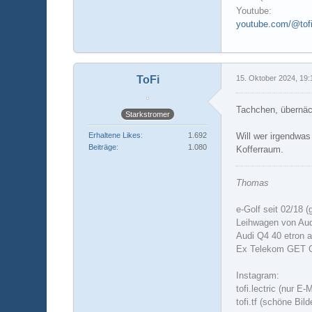
Youtube:
youtube.com/@tofil
ToFi
15. Oktober 2024, 19:
Tachchen, übernäc
Starkstromer
Will wer irgendwas
Erhaltene Likes
1.692
Beiträge
1.080
Kofferraum.
Thomas
e-Golf seit 02/18 (
Leihwagen von Aud
Audi Q4 40 etron a
Ex Telekom GET
Instagram:
tofi.lectric (nur E-
tofi.tf (schöne Bil