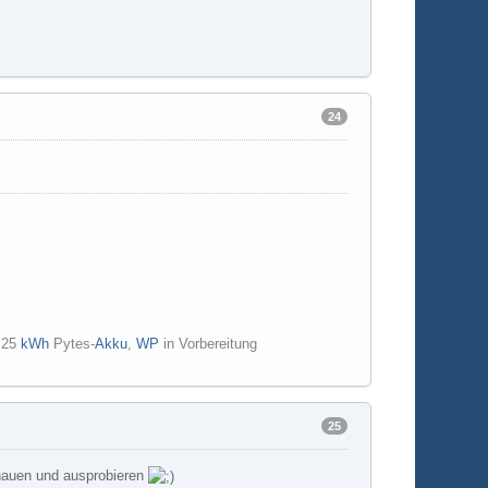
24
d 25
kWh
Pytes-
Akku
,
WP
in Vorbereitung
25
schauen und ausprobieren