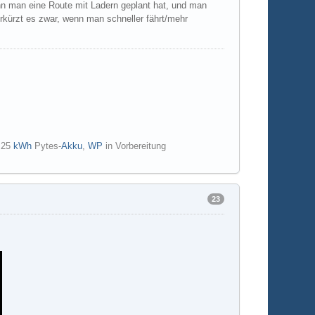
nn man eine Route mit Ladern geplant hat, und man
erkürzt es zwar, wenn man schneller fährt/mehr
d 25
kWh
Pytes-
Akku
,
WP
in Vorbereitung
23