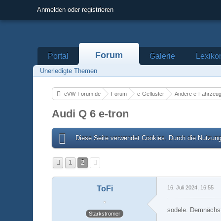
Anmelden oder registrieren
Forum
Portal
Galerie
Lexiko
Unerledigte Themen
eVW-Forum.de
Forum
e-Geflüster
Andere e-Fahrzeu
Audi Q 6 e-tron
Diese Seite verwendet Cookies. Durch die Nutzung 
1
2
ToFi
16. Juli 2024, 16:55
sodele. Demnächst
Starkstromer