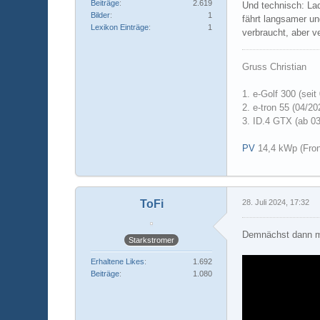
Beiträge
2.619
Und technisch: La
Bilder
1
fährt langsamer un
Lexikon Einträge
1
verbraucht, aber v
Gruss Christian
1.
e-Golf 300 (seit
2. e-tron 55 (04/20
3. ID.4 GTX (ab 0
PV
14,4 kWp (Fron
ToFi
28. Juli 2024, 17:32
Demnächst dann m
Starkstromer
Erhaltene Likes
1.692
Beiträge
1.080