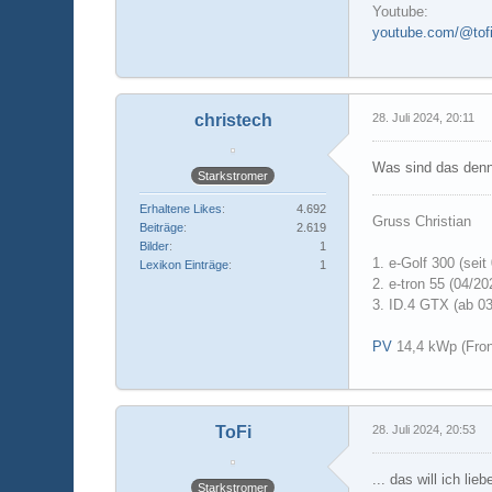
Youtube:
youtube.com/@tofil
christech
28. Juli 2024, 20:11
Was sind das denn
Starkstromer
Erhaltene Likes
4.692
Gruss Christian
Beiträge
2.619
Bilder
1
1.
e-Golf 300 (seit
Lexikon Einträge
1
2. e-tron 55 (04/20
3. ID.4 GTX (ab 0
PV
14,4 kWp (Fron
ToFi
28. Juli 2024, 20:53
... das will ich l
Starkstromer