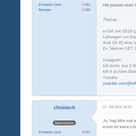
Erhaltene Likes
1.692
Hat jemand einen 
Beiträge
1.080
Thomas
e-Golf seit 02/18 (
Leihwagen von Aud
Audi Q4 40 etron a
Ex Telekom GET
Instagram:
tofi.lectric (nur E-
tofi.tf (schöne Bil
Youtube:
youtube.com/@tofil
christech
17. Juli 2024, 09:00
Ja, frag bitte mal 
Starkstromer
e-tron ist keine Lö
Erhaltene Likes
4.692