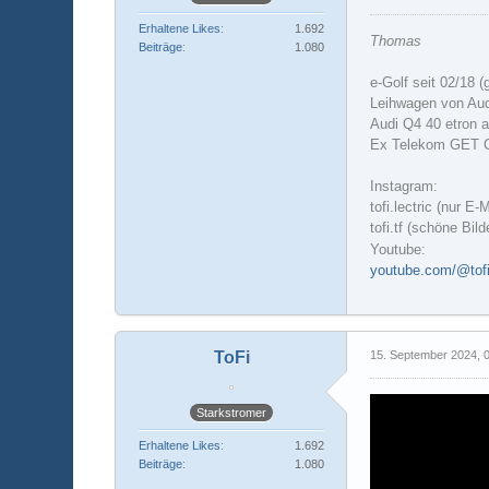
Erhaltene Likes
1.692
Thomas
Beiträge
1.080
e-Golf seit 02/18 (
Leihwagen von Aud
Audi Q4 40 etron a
Ex Telekom GET
Instagram:
tofi.lectric (nur E-
tofi.tf (schöne Bil
Youtube:
youtube.com/@tofil
ToFi
15. September 2024, 
Starkstromer
Erhaltene Likes
1.692
Beiträge
1.080