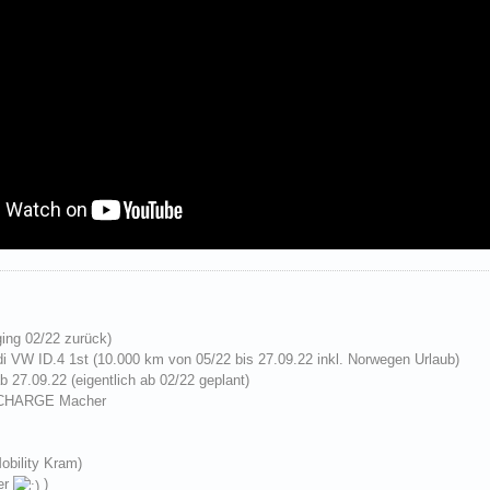
ging 02/22 zurück)
i VW ID.4 1st (10.000 km von 05/22 bis 27.09.22 inkl. Norwegen Urlaub)
b 27.09.22 (eigentlich ab 02/22 geplant)
 CHARGE Macher
Mobility Kram)
der
)