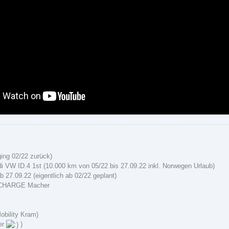
ging 02/22 zurück)
i VW ID.4 1st (10.000 km von 05/22 bis 27.09.22 inkl. Norwegen Urlaub)
b 27.09.22 (eigentlich ab 02/22 geplant)
 CHARGE Macher
Mobility Kram)
der
)