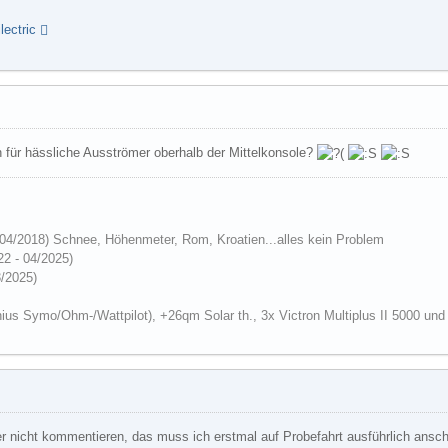
ectric
 für hässliche Ausströmer oberhalb der Mittelkonsole?
 04/2018)
Schnee, Höhenmeter, Rom, Kroatien...alles kein Problem
22 - 04/2025)
3/2025)
ius Symo/Ohm-/Wattpilot), +26qm Solar th., 3x Victron Multiplus II 5000 un
ieber nicht kommentieren, das muss ich erstmal auf Probefahrt ausführlich an