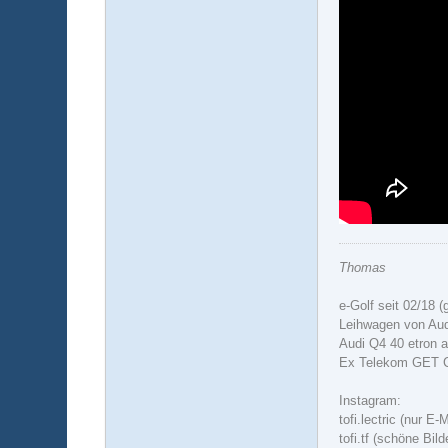
Thomas
e-Golf seit 02/18 (
Leihwagen von Aud
Audi Q4 40 etron a
Ex Telekom GET
Instagram:
tofi.lectric (nur E-
tofi.tf (schöne Bil