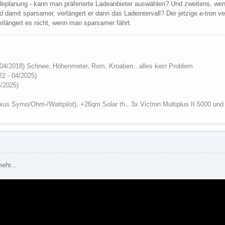
deplanung - kann man präferierte Ladeanbieter auswählen? Und zweitens, we
d damit sparsamer, verlängert er dann das Ladeintervall? Der jetzige e-tron v
erlängert es nicht, wenn man sparsamer fährt.
 04/2018)
Schnee, Höhenmeter, Rom, Kroatien...alles kein Problem
22 - 04/2025)
3/2025)
ius Symo/Ohm-/Wattpilot), +26qm Solar th., 3x Victron Multiplus II 5000 un
ehr...