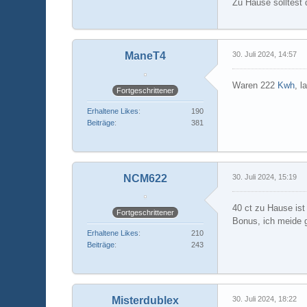
Zu Hause solltest d
ManeT4
30. Juli 2024, 14:57
Waren 222
Kwh
, l
Fortgeschrittener
Erhaltene Likes
190
Beiträge
381
NCM622
30. Juli 2024, 15:19
40 ct zu Hause ist
Fortgeschrittener
Bonus, ich meide 
Erhaltene Likes
210
Beiträge
243
Misterdublex
30. Juli 2024, 18:22