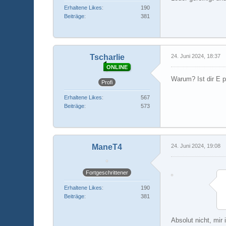
Erhaltene Likes
190
Beiträge
381
Tscharlie
24. Juni 2024, 18:37
ONLINE
Warum? Ist dir E p
Profi
Erhaltene Likes
567
Beiträge
573
ManeT4
24. Juni 2024, 19:08
Fortgeschrittener
Erhaltene Likes
190
Beiträge
381
Absolut nicht, mir i