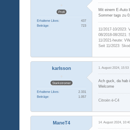
Mit einem E-Auto b
Profi
Sommer tags zu 0,
Erhaltene Likes
437
Beiträge
723
11/2017-10/2023: V
08/2018-08/2021: 
11/2021-heute: VW
Seit 11/2023: Sko
karlsson
1. August 2024, 15:53
Ach guck, da hab i
Starkstromer
Welcome
Erhaltene Likes
2.331
Beiträge
1.057
Citroën ë-C4
ManeT4
14. August 2024, 10:4