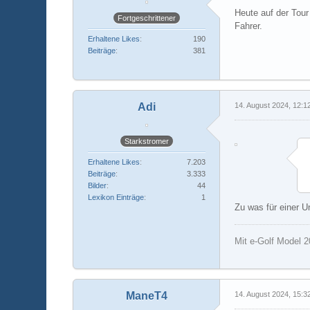
Heute auf der Tour
Fortgeschrittener
Fahrer.
Erhaltene Likes
190
Beiträge
381
Adi
14. August 2024, 12:1
Starkstromer
Erhaltene Likes
7.203
Beiträge
3.333
Bilder
44
Lexikon Einträge
1
Zu was für einer U
Mit e-Golf Model 2
ManeT4
14. August 2024, 15:3