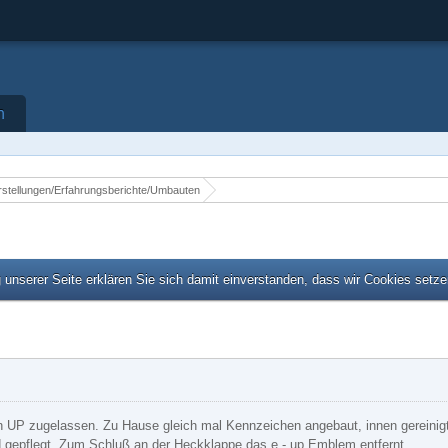
n
rstellungen/Erfahrungsberichte/Umbauten
unserer Seite erklären Sie sich damit einverstanden, dass wir Cookies setz
n UP zugelassen. Zu Hause gleich mal Kennzeichen angebaut, innen gereinigt
d gepflegt. Zum Schluß an der Heckklappe das e - up Emblem entfernt.