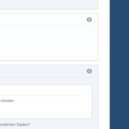
8
9
zufrieden.
fentlichen Säulen?