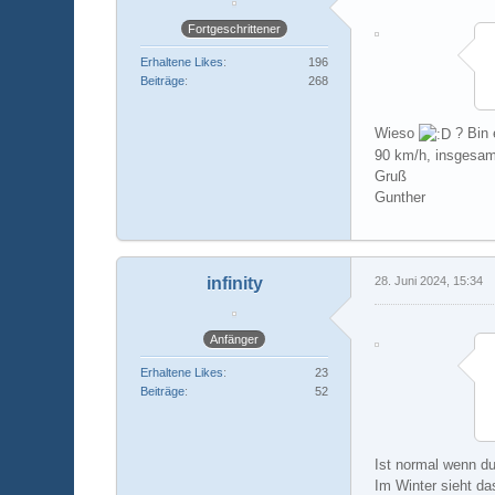
Fortgeschrittener
Erhaltene Likes
196
Beiträge
268
Wieso
? Bin 
90 km/h, insgesam
Gruß
Gunther
infinity
28. Juni 2024, 15:34
Anfänger
Erhaltene Likes
23
Beiträge
52
Ist normal wenn du
Im Winter sieht d