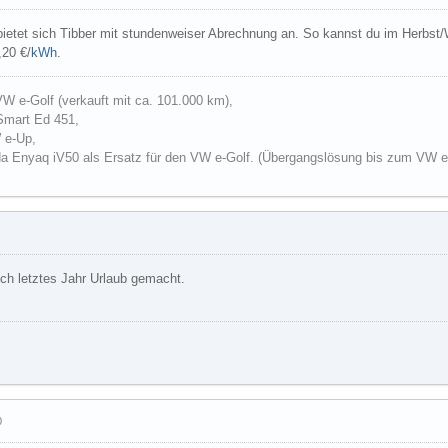
ietet sich Tibber mit stundenweiser Abrechnung an. So kannst du im Herbst/W
20 €/
kWh
.
W e-Golf (verkauft mit ca. 101.000 km),
Smart Ed 451,
 e-Up,
da Enyaq iV50 als Ersatz für den VW e-Golf. (Übergangslösung bis zum VW e
ch letztes Jahr Urlaub gemacht.
0