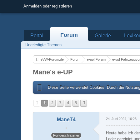
Anmelden oder registrieren
Forum
Portal
Galerie
Lexiko
Unerledigte Themen
eVW-Forum.de
Forum
e-up! Forum
e-up! Fahrzeugvo
Mane's e-UP
Diese Seite verwendet Cookies. Durch die Nutzung 
1
2
3
4
5
ManeT4
24. Juni 2024, 16:26
Heute habe ich de
Fortgeschrittener
Leder gereinigt un