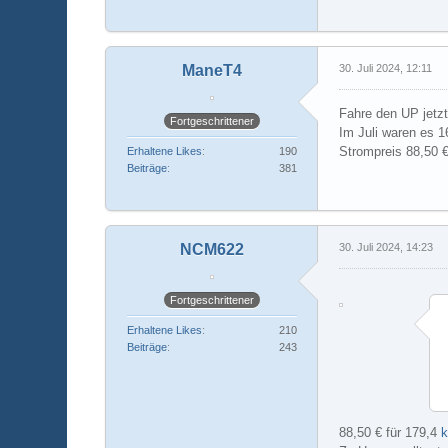
ManeT4
30. Juli 2024, 12:11
Fahre den UP jetzt
Fortgeschrittener
Im Juli waren es 
Strompreis 88,50 €,
Erhaltene Likes
190
Beiträge
381
NCM622
30. Juli 2024, 14:23
Fortgeschrittener
Erhaltene Likes
210
Beiträge
243
88,50 € für 179,4