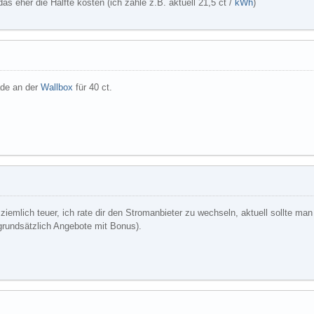
as eher die Hälfte kosten (ich zahle z.B. aktuell 21,5 ct /
kWh
)
ade an der
Wallbox
für 40 ct.
 ziemlich teuer, ich rate dir den Stromanbieter zu wechseln, aktuell sollte ma
grundsätzlich Angebote mit Bonus).