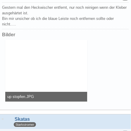
Gestern mal den Heckwischer entfernt, nur noch reinigen wenn der Kleber
ausgehärtet ist.
Bin mir unsicher ob ich die blaue Leiste noch entfernen sollte oder
nicht.....
Bilder
up stopfen.JPG
86,86 kB, 600×450, 15 mal angesehen
Skatas
Starkstromer