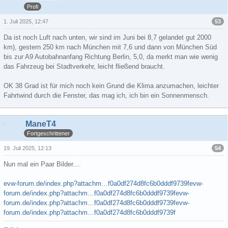
Profi
53
1. Juli 2025, 12:47
Da ist noch Luft nach unten, wir sind im Juni bei 8,7 gelandet gut 2000
km), gestern 250 km nach München mit 7,6 und dann von München Süd
bis zur A9 Autobahnanfang Richtung Berlin, 5,0, da merkt man wie wenig
das Fahrzeug bei Stadtverkehr, leicht fließend braucht.
OK 38 Grad ist für mich noch kein Grund die Klima anzumachen, leichter
Fahrtwind durch die Fenster, das mag ich, ich bin ein Sonnenmensch.
ManeT4
Fortgeschrittener
54
19. Juli 2025, 12:13
Nun mal ein Paar Bilder....
evw-forum.de/index.php?attachm…f0a0df274d8fc6b0dddf9739f
evw-
forum.de/index.php?attachm…f0a0df274d8fc6b0dddf9739f
evw-
forum.de/index.php?attachm…f0a0df274d8fc6b0dddf9739f
evw-
forum.de/index.php?attachm…f0a0df274d8fc6b0dddf9739f