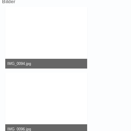
Bilder
IMG_0094.jpg
197,66 kB, 800×600, 7 mal angesehen
IMG_0096.jpg