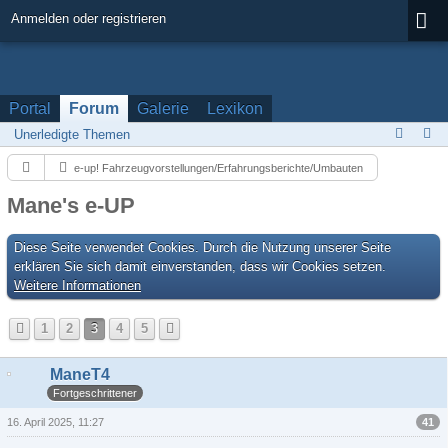
Anmelden oder registrieren
Portal
Forum
Galerie
Lexikon
Unerledigte Themen
e-up! Fahrzeugvorstellungen/Erfahrungsberichte/Umbauten
Mane's e-UP
Diese Seite verwendet Cookies. Durch die Nutzung unserer Seite
erklären Sie sich damit einverstanden, dass wir Cookies setzen.
Weitere Informationen
1
2
3
4
5
ManeT4
Fortgeschrittener
41
16. April 2025, 11:27