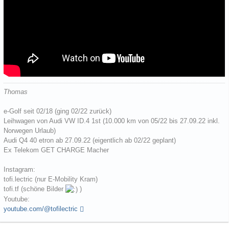
Thomas
e-Golf seit 02/18 (ging 02/22 zurück)
Leihwagen von Audi VW ID.4 1st (10.000 km von 05/22 bis 27.09.22 inkl.
Norwegen Urlaub)
Audi Q4 40 etron ab 27.09.22 (eigentlich ab 02/22 geplant)
Ex Telekom GET CHARGE Macher
Instagram:
tofi.lectric (nur E-Mobility Kram)
tofi.tf (schöne Bilder
)
Youtube:
youtube.com/@tofilectric