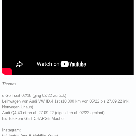
Thomas
e-Golf seit 02/18 (ging 02/22 zurück)
Leihwagen von Audi VW ID.4 1st (10.000 km von 05/22 bis 27.09.22 inkl.
Norwegen Urlaub)
Audi Q4 40 etron ab 27.09.22 (eigentlich ab 02/22 geplant)
Ex Telekom GET CHARGE Macher
Instagram:
tofi.lectric (nur E-Mobility Kram)