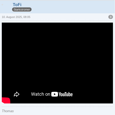
ToFi
Starkstromer
3
10. August 2025, 08:05
Thomas