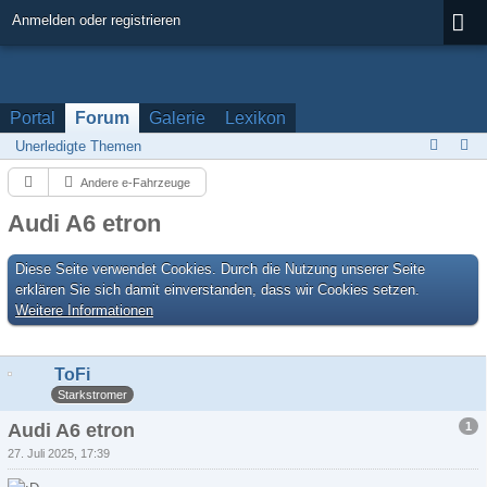
Anmelden oder registrieren
Portal
Forum
Galerie
Lexikon
Unerledigte Themen
Andere e-Fahrzeuge
Audi A6 etron
Diese Seite verwendet Cookies. Durch die Nutzung unserer Seite
erklären Sie sich damit einverstanden, dass wir Cookies setzen.
Weitere Informationen
ToFi
Starkstromer
1
Audi A6 etron
27. Juli 2025, 17:39