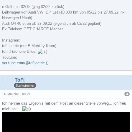
e-Golf seit 02/18 (ging 02/22 zurück)
Leihwagen von Audi VW ID.4 1st (10.000 km von 05/22 bis 27.09.22 inkl.
Norwegen Urlaub)
Audi Q4 40 etron ab 27.09.22 (eigentlich ab 02/22 geplant)
Ex Telekom GET CHARGE Macher
Instagram:
tofi.lectric (nur E-Mobility Kram)
tofi.tf (schöne Bilder
)
Youtube:
youtube.com/@tofilectric
ToFi
Starkstromer
4
14. Mai 2026, 08:29
Ich nehme das Ergebnis mit dem Post an dieser Stelle vorweg... ich freu
mich halt...