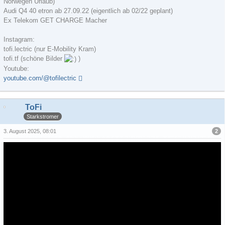
Norwegen Urlaub)
Audi Q4 40 etron ab 27.09.22 (eigentlich ab 02/22 geplant)
Ex Telekom GET CHARGE Macher
Instagram:
tofi.lectric (nur E-Mobility Kram)
tofi.tf (schöne Bilder
)
Youtube:
youtube.com/@tofilectric
ToFi
Starkstromer
2
3. August 2025, 08:01