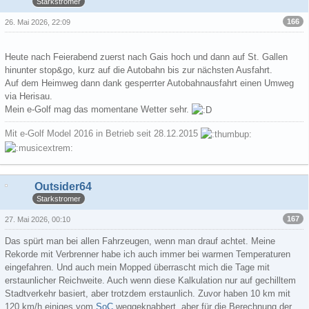
Starkstromer
166
26. Mai 2026, 22:09
Heute nach Feierabend zuerst nach Gais hoch und dann auf St. Gallen
hinunter stop&go, kurz auf die Autobahn bis zur nächsten Ausfahrt.
Auf dem Heimweg dann dank gesperrter Autobahnausfahrt einen Umweg
via Herisau.
Mein e-Golf mag das momentane Wetter sehr.
Mit e-Golf Model 2016 in Betrieb seit 28.12.2015
Outsider64
Starkstromer
167
27. Mai 2026, 00:10
Das spürt man bei allen Fahrzeugen, wenn man drauf achtet. Meine
Rekorde mit Verbrenner habe ich auch immer bei warmen Temperaturen
eingefahren. Und auch mein Mopped überrascht mich die Tage mit
erstaunlicher Reichweite. Auch wenn diese Kalkulation nur auf gechilltem
Stadtverkehr basiert, aber trotzdem erstaunlich. Zuvor haben 10 km mit
120 km/h einiges vom
SoC
weggeknabbert, aber für die Berechnung der