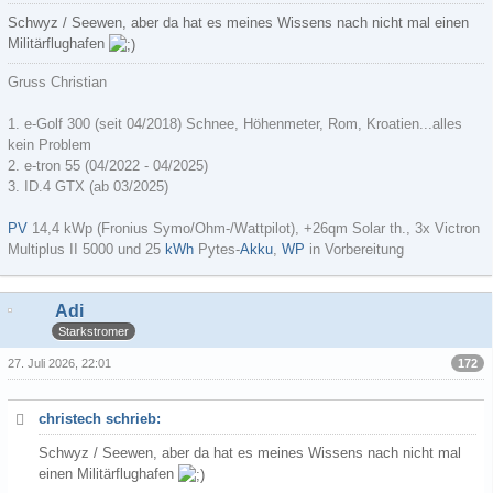
Schwyz / Seewen, aber da hat es meines Wissens nach nicht mal einen
Militärflughafen
Gruss Christian
1.
e-Golf 300 (seit 04/2018)
Schnee, Höhenmeter, Rom, Kroatien...alles
kein Problem
2. e-tron 55 (04/2022 - 04/2025)
3. ID.4 GTX (ab 03/2025)
PV
14,4 kWp (Fronius Symo/Ohm-/Wattpilot), +26qm Solar th., 3x Victron
Multiplus II 5000 und 25
kWh
Pytes-
Akku
,
WP
in Vorbereitung
Adi
Starkstromer
172
27. Juli 2026, 22:01
christech schrieb:
Schwyz / Seewen, aber da hat es meines Wissens nach nicht mal
einen Militärflughafen