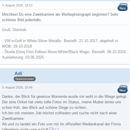
174
3. August 2026, 18:22
Neu
Möchtest Du eine Zweitkarriere als Werbephotograph beginnen? Sehr
schönes Bild jedenfalls.
Gruß, Dominik
- VW e-Golf in White-Silver Metallic. Bestellt: 21.10.2017, abgeholt in
WOB: 29.10.2018
- Škoda Elroq First Edition Moon-White/Black Magic. Bestellt: 08.10.2024,
Auslieferung: 03.06.2025
Adi
Starkstromer
175
3. August 2026, 18:46
Neu
Danke, der Blick für gewisse Momente wurde mir wohl in die Wiege gelegt.
Der eine Onkel hat stets tolle Fotos im Status, meine Mutter lernte uns
schon früh, den Blick auf schöne Dinge zu richten.
Ich bin mit meinem Job höchst zufrieden und suche nicht nach einer
Zweitkarriere.
Ab und zu landet ein Foto von mir im offiziellen Medienkanal der Firma
(allerdings nicht vom e-Golf
).