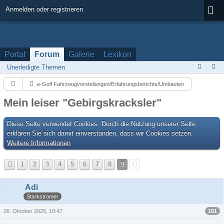
Anmelden oder registrieren
Portal
Forum
Galerie
Lexikon
Unerledigte Themen
e-Golf Fahrzeugvorstellungen/Erfahrungsberichte/Umbauten
Mein leiser "Gebirgskracksler"
Diese Seite verwendet Cookies. Durch die Nutzung unserer Seite
erklären Sie sich damit einverstanden, dass wir Cookies setzen.
Weitere Informationen
1
2
3
4
5
6
7
8
9
Adi
Starkstromer
161
26. Oktober 2025, 18:47