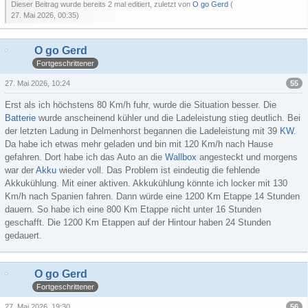
Dieser Beitrag wurde bereits 2 mal editiert, zuletzt von
O go Gerd
(
27. Mai 2026, 00:35
)
O go Gerd
Fortgeschrittener
55
27. Mai 2026, 10:24
Erst als ich höchstens 80 Km/h fuhr, wurde die Situation besser. Die
Batterie
wurde anscheinend kühler und die Ladeleistung stieg deutlich. Bei
der letzten Ladung in Delmenhorst begannen die Ladeleistung mit 39
KW
.
Da habe ich etwas mehr geladen und bin mit 120 Km/h nach Hause
gefahren. Dort habe ich das Auto an die
Wallbox
angesteckt und morgens
war der
Akku
wieder voll. Das Problem ist eindeutig die fehlende
Akkukühlung. Mit einer aktiven. Akkukühlung könnte ich locker mit 130
Km/h nach Spanien fahren. Dann würde eine 1200 Km Etappe 14 Stunden
dauern. So habe ich eine 800 Km Etappe nicht unter 16 Stunden
geschafft. Die 1200 Km Etappen auf der Hintour haben 24 Stunden
gedauert.
O go Gerd
Fortgeschrittener
56
27. Mai 2026, 19:30