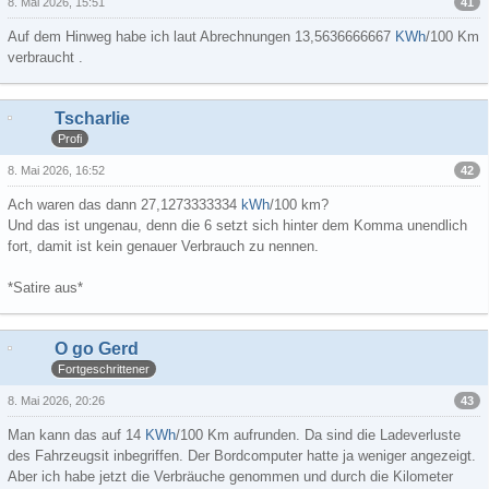
41
8. Mai 2026, 15:51
Auf dem Hinweg habe ich laut Abrechnungen 13,5636666667
KWh
/100 Km
verbraucht .
Tscharlie
Profi
42
8. Mai 2026, 16:52
Ach waren das dann 27,1273333334
kWh
/100 km?
Und das ist ungenau, denn die 6 setzt sich hinter dem Komma unendlich
fort, damit ist kein genauer Verbrauch zu nennen.
*Satire aus*
O go Gerd
Fortgeschrittener
43
8. Mai 2026, 20:26
Man kann das auf 14
KWh
/100 Km aufrunden. Da sind die Ladeverluste
des Fahrzeugsit inbegriffen. Der Bordcomputer hatte ja weniger angezeigt.
Aber ich habe jetzt die Verbräuche genommen und durch die Kilometer