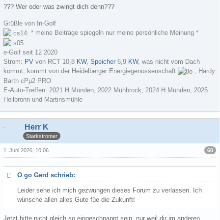
??? Wer oder was zwingt dich denn???
Grüßle von In-Golf
* meine Beiträge spiegeln nur meine persönliche Meinung *
e-Golf seit 12 2020
Strom:
PV
von RCT 10,8
KW
,
Speicher
6,9
KW
, was nicht vom Dach
kommt, kommt von der Heidelberger Energiegenossenschaft
, Hardy
Barth cPµ2 PRO
E-Auto-Treffen: 2021 H.Münden, 2022 Mühbrock, 2024 H.Münden, 2025
Heilbronn und Martinsmühle
Herr K
Starkstromer
60
1. Juni 2026, 10:06
O go Gerd schrieb:
Leider sehe ich mich gezwungen dieses Forum zu verlassen. Ich
wünsche allen alles Gute füe die Zukunft!
Jetzt bitte nicht gleich so eingeschnappt sein, nur weil dir im anderen