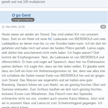
geteilt und mal 100 multipliziert
O go Gerd
Fortgeschrittener
44
10. Mai 2026, 15:58
Heute waren wir wieder am Strand. Das sind sieben Km von unserem
Haus. Dort ist ein Hotel mit einer
AC
Ladesäule von IBERDROLA und zwei
Laddeplätze an denen man bis zu vier Stunden laden kann. Ich bin dort hin
gefahren und habe mich auf einen der beiden Plätze gestellt. Larisa sagte,
widr dürfen hier anscheinend nicht mehr laden. Ich fragte warum? Dort
kommt der Empfangsmann. Nein, die Ladesäule ist von IBERDROLA und
offensichtlich. Er kam und sagte auf Spanisch, dass hier nur Elektroautos
parken dürfeen. Ich sagte ihm, dass wir hier laden wollen. Er glaubte wohl,
dass ein Golf ein Auto mit Verbrennungsmotorr ist. ber, dann war alles klar.
Ich schaltete die Seileit meiner Karte von IBERDROLA frei und wir gingen
zum Strand. Das Wasser war angenehm und wir hatten eine gute
Brandung. Danach fuhren wir zum Markt, wo wir günstig frisches Obst und
Gemüse einkaufen. Zum Schluss kauften wir dort noch günstig frisches,
leckeres Essen zum Mitnehmen. Das Fleisch vom den Spareribs
schmeckte nicht nur uns, sondern auch unserer Katze Malena. Jetzt sind
wir in unserem Haus und Larisa ist zum Schwimmingpool gegangen. Ich
werde gleich folgen.