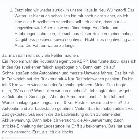
Jetzt sind wir wieder zurück in unsere Haus in Neu Wulmstorf! Das
Wetter ist hier auch schön. Ich bin mir noch nicht sicher, ob ich
eine allen Einzelheiten schreiben soll. Ich denke, dass nur alle
langweilen wird. Aber ich werde über einige Eindrücke und
Erfahrungen schreiben, die sich aus dieser Reise vergeben haben.
Da gibt ess positives sowie negatives. Nicht alles negative lag am
Auto. Die Fahrten waren zu lange.
Ja, man darf nicht so viele Fehler machen.
Ein Problem war die Routenanzeigen von ABRP. Das führte dazu, dass ich
in den Kreisverkehren falsch abgebogen bin. Dann kam ich auf
Schnellstraßen oder Autobahnen und musste Umwege fahren. Das ist mir
in Frankreich auf der Rücktour mit 4 Km Restreichweiten passiert. Da bin
ich 3 Km weiter wieder von der Autobahn gefahren. Meine Frau fragte
mich, "Was nun? Was sollen wir nun machen?". Ich sagte, dass wir jetzt
zurück fahren. Sie sagte, "Aber der Strom reicht nicht.". Ich fuhr mit
Warnblinanlage ganz langsam mit 0 Km Restreichweite und verließ die
Autobahn und zur Ladestation gefahren. Viele Irrfahrten haben addiert vie
Zeit gekostet. Sußerdem die die Ladeleistung durch zunehmender
Akkuerwämung. Dann habe ich versucht, die Akkuerwärmung durch
strickte Einhaltung der Ladestände im Griff zu bekommen. Das hat aber
nichts gebracht. Erst, als ich die Höchs