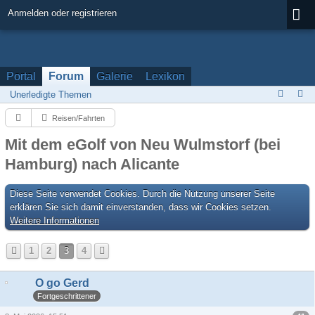
Anmelden oder registrieren
Portal
Forum
Galerie
Lexikon
Unerledigte Themen
Reisen/Fahrten
Mit dem eGolf von Neu Wulmstorf (bei
Hamburg) nach Alicante
Diese Seite verwendet Cookies. Durch die Nutzung unserer Seite
erklären Sie sich damit einverstanden, dass wir Cookies setzen.
Weitere Informationen
1
2
3
4
O go Gerd
Fortgeschrittener