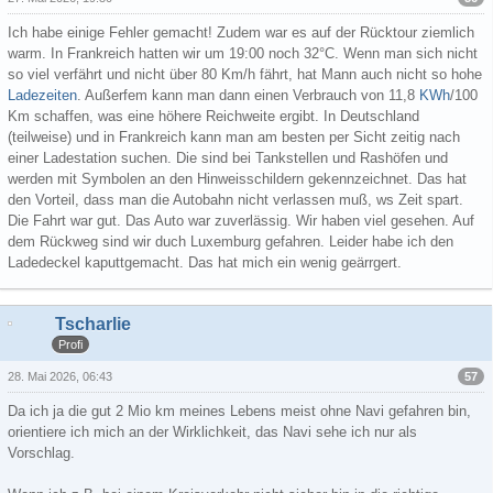
Ich habe einige Fehler gemacht! Zudem war es auf der Rücktour ziemlich
warm. In Frankreich hatten wir um 19:00 noch 32°C. Wenn man sich nicht
so viel verfährt und nicht über 80 Km/h fährt, hat Mann auch nicht so hohe
Ladezeiten
. Außerfem kann man dann einen Verbrauch von 11,8
KWh
/100
Km schaffen, was eine höhere Reichweite ergibt. In Deutschland
(teilweise) und in Frankreich kann man am besten per Sicht zeitig nach
einer Ladestation suchen. Die sind bei Tankstellen und Rashöfen und
werden mit Symbolen an den Hinweisschildern gekennzeichnet. Das hat
den Vorteil, dass man die Autobahn nicht verlassen muß, ws Zeit spart.
Die Fahrt war gut. Das Auto war zuverlässig. Wir haben viel gesehen. Auf
dem Rückweg sind wir duch Luxemburg gefahren. Leider habe ich den
Ladedeckel kaputtgemacht. Das hat mich ein wenig geärrgert.
Tscharlie
Profi
57
28. Mai 2026, 06:43
Da ich ja die gut 2 Mio km meines Lebens meist ohne Navi gefahren bin,
orientiere ich mich an der Wirklichkeit, das Navi sehe ich nur als
Vorschlag.