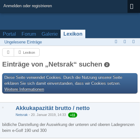
Anmelden oder registrieren
Portal
Forum
Galerie
Lexikon
Ungelesene Einträge
Lexikon
Einträge von „Netsrak“ suchen
2
Diese Seite verwendet Cookies. Durch die Nutzung unserer Seite
erklären Sie sich damit einverstanden, dass wir Cookies setzen.
Weitere Informationen
Akkukapazität brutto / netto
Netsrak
20. Januar 2019, 14:33
+11
bildliche Darstellung der Auswirkung der unteren und oberen Ladegrenzen
beim e-Golf 190 und 300