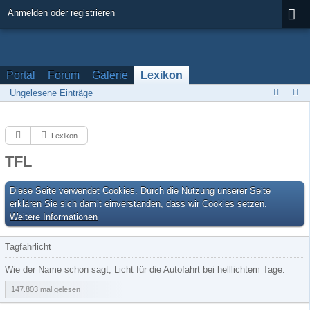
Anmelden oder registrieren
Portal
Forum
Galerie
Lexikon
Ungelesene Einträge
Lexikon
TFL
Diese Seite verwendet Cookies. Durch die Nutzung unserer Seite
erklären Sie sich damit einverstanden, dass wir Cookies setzen.
Weitere Informationen
Tagfahrlicht
Wie der Name schon sagt, Licht für die Autofahrt bei helllichtem Tage.
147.803 mal gelesen