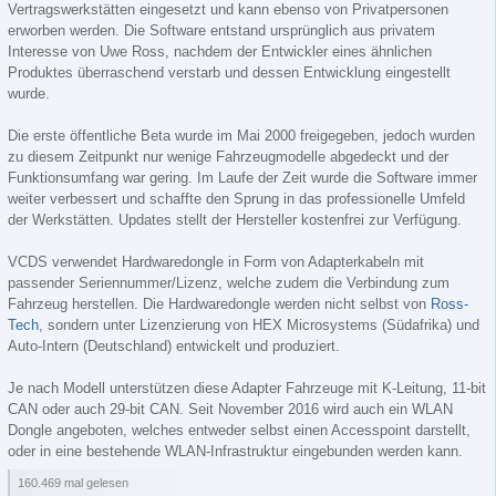
Vertragswerkstätten eingesetzt und kann ebenso von Privatpersonen
erworben werden. Die Software entstand ursprünglich aus privatem
Interesse von Uwe Ross, nachdem der Entwickler eines ähnlichen
Produktes überraschend verstarb und dessen Entwicklung eingestellt
wurde.
Die erste öffentliche Beta wurde im Mai 2000 freigegeben, jedoch wurden
zu diesem Zeitpunkt nur wenige Fahrzeugmodelle abgedeckt und der
Funktionsumfang war gering. Im Laufe der Zeit wurde die Software immer
weiter verbessert und schaffte den Sprung in das professionelle Umfeld
der Werkstätten. Updates stellt der Hersteller kostenfrei zur Verfügung.
VCDS verwendet Hardwaredongle in Form von Adapterkabeln mit
passender Seriennummer/Lizenz, welche zudem die Verbindung zum
Fahrzeug herstellen. Die Hardwaredongle werden nicht selbst von
Ross-
Tech
, sondern unter Lizenzierung von HEX Microsystems (Südafrika) und
Auto-Intern (Deutschland) entwickelt und produziert.
Je nach Modell unterstützen diese Adapter Fahrzeuge mit K-Leitung, 11-bit
CAN oder auch 29-bit CAN. Seit November 2016 wird auch ein WLAN
Dongle angeboten, welches entweder selbst einen Accesspoint darstellt,
oder in eine bestehende WLAN-Infrastruktur eingebunden werden kann.
160.469 mal gelesen