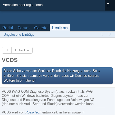
Anmelden oder registrieren
Portal
Forum
Galerie
Lexikon
Ungelesene Einträge
Lexikon
VCDS
Diese Seite verwendet Cookies. Durch die Nutzung unserer Seite
erklären Sie sich damit einverstanden, dass wir Cookies setzen.
Weitere Informationen
VCDS (VAG-COM Diagnose-System), auch bekannt als VAG-
COM, ist ein Windows-basiertes Diagnosesystem, das zur
Diagnose und Einstellung von Fahrzeugen der Volkswagen AG
(darunter auch Audi, Seat und Škoda) verwendet werden kann.
VCDS wird von
Ross-Tech
entwickelt, in freien sowie in